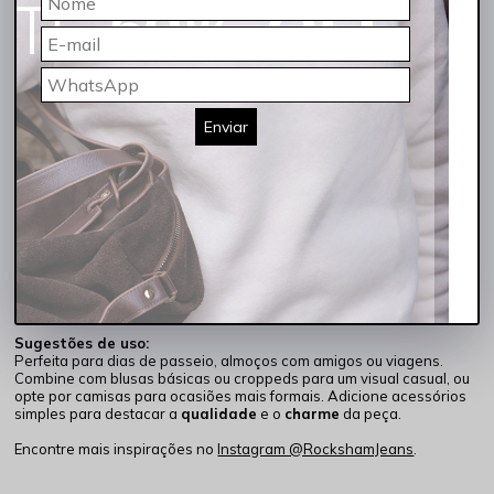
A
Bermuda Feminina Jeans Cintura Alta Índigo Claro
Rocksham
é o equilíbrio perfeito entre estilo e
praticidade
. Feita
em 100% algodão, oferece leveza e um toque natural, tornando-se
uma excelente escolha para os dias quentes.
Enviar
Sua modelagem de cintura alta proporciona um caimento ajustado
que valoriza a silhueta, enquanto a tonalidade índigo claro traz um
visual moderno e
neutro
, fácil de combinar. O comprimento de 18,5
cm na entreperna garante conforto e liberdade de movimento, ideal
para diversas ocasiões.
Características principais:
Cor: Índigo Claro
Modelagem: Cintura alta com entrepernas de 18,5 cm
Composição: 100% algodão
Design leve e confortável
Sugestões de uso:
Perfeita para dias de passeio, almoços com amigos ou viagens.
Combine com blusas básicas ou croppeds para um visual casual, ou
opte por camisas para ocasiões mais formais. Adicione acessórios
simples para destacar a
qualidade
e o
charme
da peça.
Encontre mais inspirações no
Instagram @RockshamJeans
.