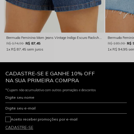
Bermuda Feminina Mom Jeans Vintage Indigo Escuro Rocksham - 244037
R$ 174,90
R$ 87,45
R$ 189,90
R$ 
1x
R$ 87,45
sem juros
1x
R$ 94,95
sem
CADASTRE-SE E GANHE 10% OFF
NA SUA PRIMEIRA COMPRA
*Cupom não acumulativo com outras promoções e descontos
Digite seu nome
Digite seu e-mail
Aceito receber promoções por e-mail
CADASTRE-SE