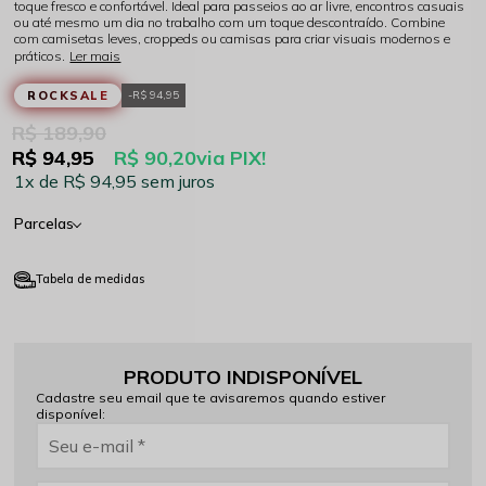
toque fresco e confortável. Ideal para passeios ao ar livre, encontros casuais
ou até mesmo um dia no trabalho com um toque descontraído. Combine
com camisetas leves, croppeds ou camisas para criar visuais modernos e
práticos.
Ler mais
ROCKSALE
R$ 94,95
R$ 189,90
R$ 94,95
R$ 90,20
via PIX!
1x
R$ 94,95
sem juros
Parcelas
Tabela de medidas
PRODUTO INDISPONÍVEL
Cadastre seu email que te avisaremos quando estiver
disponível: