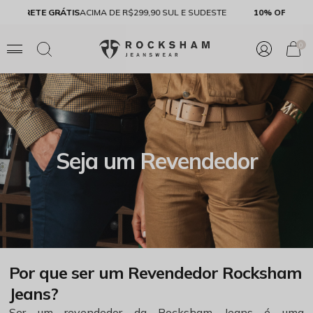
FRETE GRÁTIS
ACIMA DE R$299,90 SUL E SUDESTE
10% 
0
Seja um Revendedor
Por que ser um Revendedor Rocksham
Jeans?
Ser um revendedor da Rocksham Jeans é uma