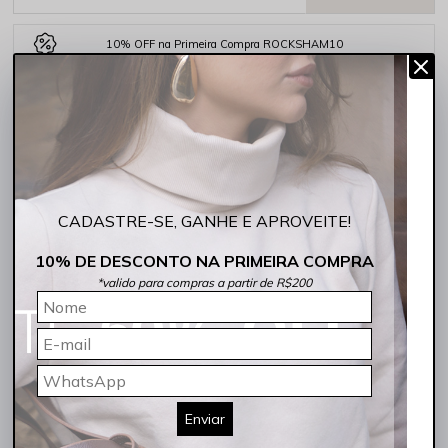
10% OFF na Primeira Compra ROCKSHAM10
Frete grátis acima de R$299,90 Sul e Sudeste
5% de desconto no PIX
COMPARTILHE:
CADASTRE-SE, GANHE E APROVEITE!
DESCRIÇÃO COMPLETA
10% DE DESCONTO NA PRIMEIRA COMPRA
Código identificador (SKU):
243067-50002
*valido para compras a partir de R$200
A
Bermuda Masculina Chino
na cor
azul marinho
traz um estilo
versátil e moderno para o guarda-roupa masculino. Feita com uma
composição que mistura algodão e elastano, proporciona conforto e
flexibilidade em todos os momentos. Seu design chino oferece uma
pegada sofisticada, ideal tanto para ocasiões mais casuais quanto
para um look mais arrumado. A cor
azul marinho
é uma excelente
opção para combinações com camisas polo ou camisetas básicas,
garantindo praticidade e estilo.
Enviar
Destaques: