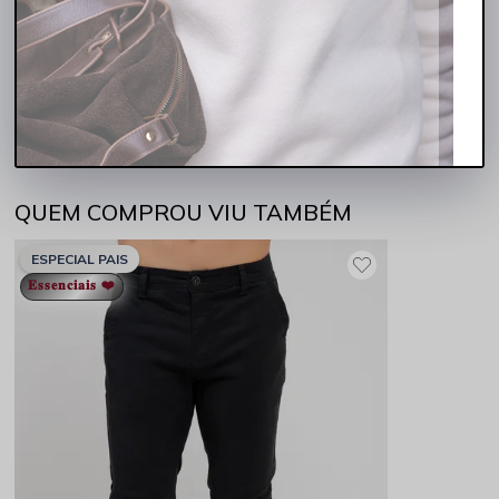
Cor: Azul Marinho
Composição: 98% Algodão, 02% Elastano
Corte ajustado para um caimento perfeito
Confortável e flexível para o dia a dia
Sugestão de Look:
Combine com uma camisa polo e tênis branco
para um visual casual e despojado. Para mais inspirações, acesse o
Instagram @Rocksham
.
QUEM COMPROU VIU TAMBÉM
ESPECIAL PAIS
𝐄𝐬𝐬𝐞𝐧𝐜𝐢𝐚𝐢𝐬 ❤️