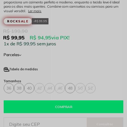
proporciona um caimento perfeito e moderno, enquanto o tecido leve é ideal
para os dias mais quentes. Combine com camisetas ou camisas para um
visual versátil.
Ler mais
ROCKSALE
R$ 99,95
R$ 199,90
R$ 99,95
R$ 94,95
via PIX!
1x
R$ 99,95
sem juros
Parcelas
Tabela de medidas
36
38
40
42
44
46
48
50
52
COMPRAR