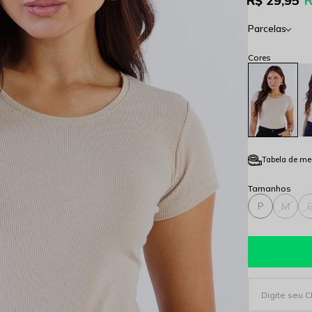
R$ 29,95
R
Parcelas
Tabela de me
P
M