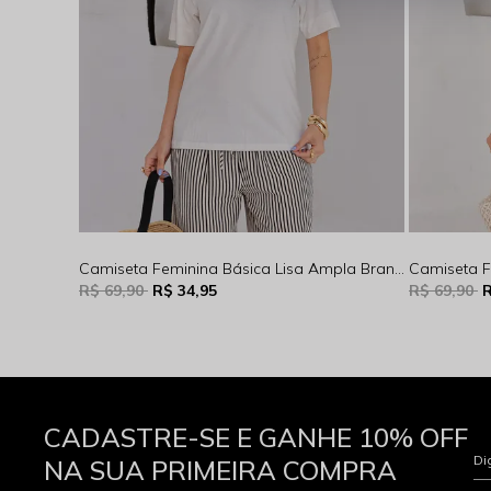
Camiseta Feminina Básica Lisa Ampla Branca Rocksham - 10000
R$ 69,90
R$ 34,95
R$ 69,90
R
CADASTRE-SE E GANHE 10% OFF
Di
NA SUA PRIMEIRA COMPRA