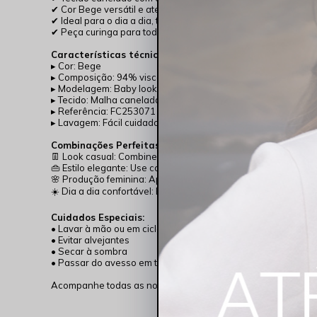
✔ Cor Bege versátil e atemporal
✔ Ideal para o dia a dia, trabalho ou lazer
✔ Peça curinga para todas as estações
Características técnicas:
▸ Cor: Bege
▸ Composição: 94% viscose + 6% elastano
▸ Modelagem: Baby look
▸ Tecido: Malha canelada
▸ Referência: FC253071
▸ Lavagem: Fácil cuidado e rápida secagem
Combinações Perfeitas:
👖 Look casual: Combine com calça jeans e tênis Bege
👜 Estilo elegante: Use com blazer e calça de alfaiataria
🌸 Produção feminina: Aposte em saia midi e sandália delica
☀️ Dia a dia confortável: Experimente com shorts de sarja e 
Cuidados Especiais:
• Lavar à mão ou em ciclo delicado
• Evitar alvejantes
• Secar à sombra
• Passar do avesso em temperatura baixa
Acompanhe todas as novidades e inspirações no
@Rocksha