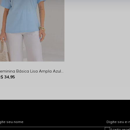
Camiseta Feminina Básica Lisa Ampla Azul Claro Rocksham - 50012
$ 34,95
gite seu nome
Digite seu e-
Aceito rec