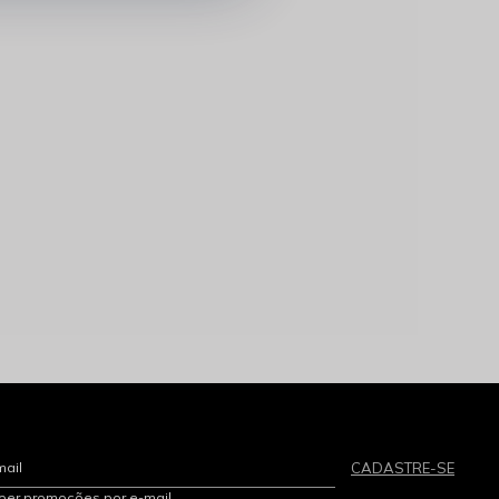
mail
CADASTRE-SE
eber promoções por e-mail