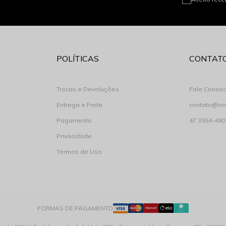
POLÍTICAS
CONTAT
Trocas e Devoluções
Fale Conos
Entrega e Frete
contato@ro
Pagamento
47 3354-490
Privacidade
Termos de Uso
FORMAS DE PAGAMENTO