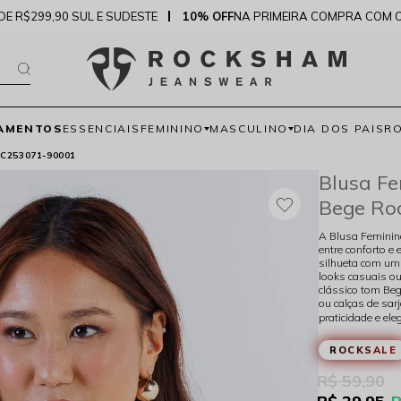
DE R$299,90 SUL E SUDESTE
10% OFF
NA PRIMEIRA COMPRA COM 
AMENTOS
ESSENCIAIS
FEMININO
MASCULINO
DIA DOS PAIS
R
C253071-90001
Blusa F
Bege Ro
A Blusa Feminin
entre conforto e 
silhueta com um 
looks casuais ou
clássico tom Beg
ou calças de sar
praticidade e el
ROCKSALE
R$ 59,90