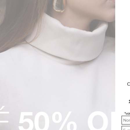
da
acessórios simples
C
*va
mJeans
.