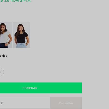
$ 28,45
via PIX!
didas
G
COMPRAR