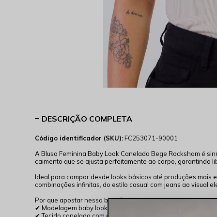
DESCRIÇÃO COMPLETA
Código identificador (SKU):
FC253071-90001
A Blusa Feminina Baby Look Canelada Bege Rocksham é si
caimento que se ajusta perfeitamente ao corpo, garantindo l
Ideal para compor desde looks básicos até produções mais e
combinações infinitas, do estilo casual com jeans ao visual e
Por que apostar nessa blusa?
✔ Modelagem baby look que valoriza o corpo com leveza
✔ Tecido canelado com elastano, garantindo conforto e flexib