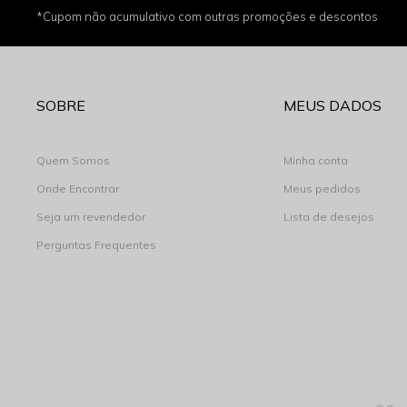
*Cupom não acumulativo com outras promoções e descontos
SOBRE
MEUS DADOS
Quem Somos
Minha conta
Onde Encontrar
Meus pedidos
Seja um revendedor
Lista de desejos
Perguntas Frequentes