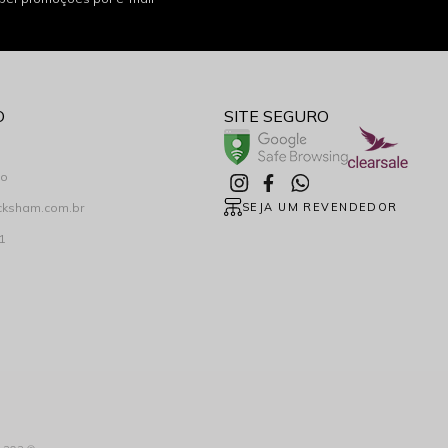
O
SITE SEGURO
co
cksham.com.br
SEJA UM REVENDEDOR
1