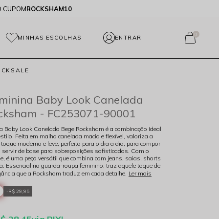
O CUPOM
ROCKSHAM10
0
MINHAS ESCOLHAS
OCKSALE
eminina Baby Look Canelada
cksham - FC253071-90001
a Baby Look Canelada Bege Rocksham é a combinação ideal
estilo. Feita em malha canelada macia e flexível, valoriza a
toque moderno e leve, perfeita para o dia a dia, para compor
 servir de base para sobreposições sofisticadas. Com o
e, é uma peça versátil que combina com jeans, saias, shorts
ja. Essencial no guarda-roupa feminino, traz aquele toque de
egância que a Rocksham traduz em cada detalhe.
Ler mais
R$ 29,95