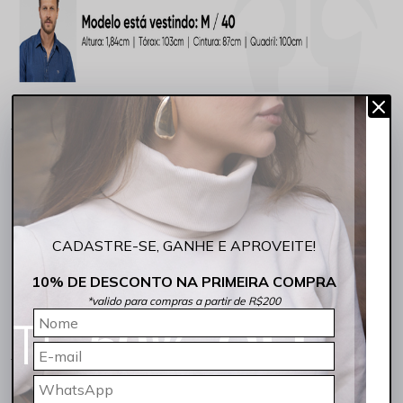
A Blusa Masculina Tricô Lisa Decote Redondo Preta Rocksham
traduz perfeitamente o equilíbrio entre elegância e praticidade para
os dias de temperaturas mais baixas. Com visual clean e
acabamento refinado, ela é aquela peça indispensável no guarda-
roupa masculino para criar produções modernas e cheias de
personalidade.
Sua modelagem slim proporciona um
caimento
alinhado ao corpo,
valorizando a silhueta de maneira confortável e sofisticada. O tricô
CADASTRE-SE, GANHE E APROVEITE!
em 100% acrílico possui toque macio e agradável, trazendo
aconchego e conforto térmico ideais para a temporada de
Outono/Inverno.
10% DE DESCONTO NA PRIMEIRA COMPRA
*valido para compras a partir de R$200
A tonalidade preta reforça o visual
sofisticado
e extremamente
versátil da peça, permitindo combinações fáceis com calças jeans,
sarja, alfaiataria ou sobreposições com jaquetas e casacos. Uma
blusa perfeita para ambientes casuais, compromissos sociais,
trabalho ou ocasiões que pedem um visual mais alinhado sem
exageros.