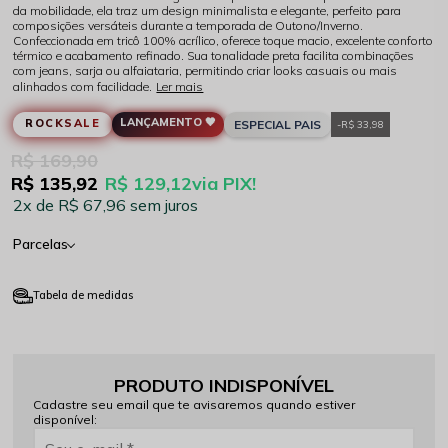
da mobilidade, ela traz um design minimalista e elegante, perfeito para
composições versáteis durante a temporada de Outono/Inverno.
Confeccionada em tricô 100% acrílico, oferece toque macio, excelente conforto
térmico e acabamento refinado. Sua tonalidade preta facilita combinações
com jeans, sarja ou alfaiataria, permitindo criar looks casuais ou mais
alinhados com facilidade.
Ler mais
LANÇAMENTO 🖤
ROCKSALE
ESPECIAL PAIS
R$ 33,98
R$ 169,90
R$ 135,92
R$ 129,12
via PIX!
2x
R$ 67,96
sem juros
Parcelas
Tabela de medidas
PRODUTO INDISPONÍVEL
Cadastre seu email que te avisaremos quando estiver
disponível: