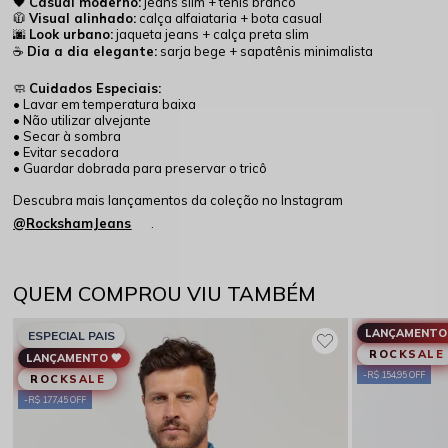
🖤
Casual moderno:
jeans slim + tênis branco
🧥
Visual alinhado:
calça alfaiataria + bota casual
🌆
Look urbano:
jaqueta jeans + calça preta slim
☕
Dia a dia elegante:
sarja bege + sapatênis minimalista
🧼
Cuidados Especiais:
• Lavar em temperatura baixa
• Não utilizar alvejante
• Secar à sombra
• Evitar secadora
• Guardar dobrada para preservar o tricô
Descubra mais lançamentos da coleção no Instagram
@RockshamJeans
.
QUEM COMPROU VIU TAMBÉM
LANÇAMENTO 
ESPECIAL PAIS
ROCKSALE
LANÇAMENTO 🖤
R$ 154,95 OFF
ROCKSALE
R$ 177,45 OFF