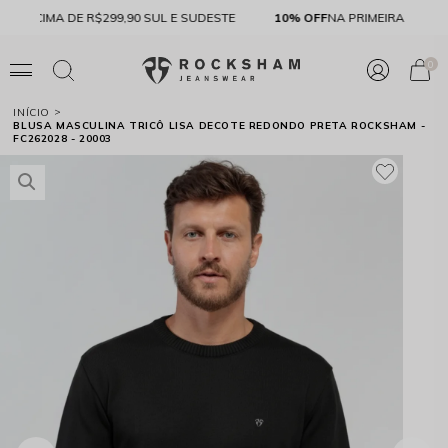
FRETE GRÁTIS
ACIMA DE R$299,90 SUL E SUDESTE
10% O
0
INÍCIO
BLUSA MASCULINA TRICÔ LISA DECOTE REDONDO PRETA ROCKSHAM -
FC262028 - 20003