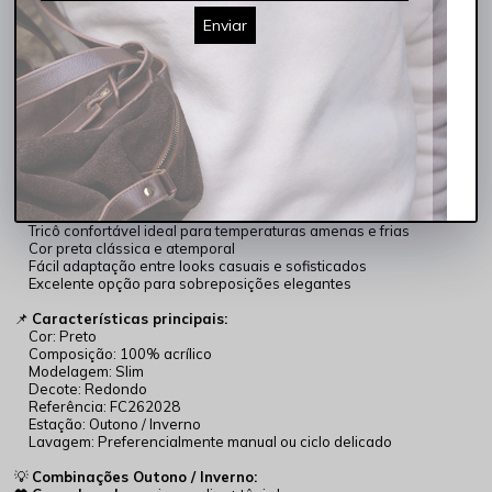
Além do conforto, a peça entrega um visual moderno e
estiloso
,
ideal para homens que valorizam qualidade, praticidade e presença
Enviar
no dia a dia.
✔ Modelagem slim moderna e confortável
✔ Tricô leve com toque macio
✔ Excelente opção para dias frios
✔ Visual minimalista e elegante
✔ Fácil de combinar em diferentes ocasiões
✔ Peça essencial para composições de inverno
✨
Por que esta Blusa é essencial para o Outono/Inverno?
Modelagem slim que valoriza o visual masculino
Tricô confortável ideal para temperaturas amenas e frias
Cor preta clássica e atemporal
Fácil adaptação entre looks casuais e sofisticados
Excelente opção para sobreposições elegantes
📌
Características principais:
Cor: Preto
Composição: 100% acrílico
Modelagem: Slim
Decote: Redondo
Referência: FC262028
Estação: Outono / Inverno
Lavagem: Preferencialmente manual ou ciclo delicado
💡
Combinações Outono / Inverno: