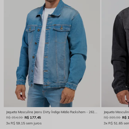
Jaqueta Masculina Jeans Dirty Índigo Médio Rocksham - 261050
R$ 354,90
R$ 177,45
R$ 309,90
R$ 
3x
R$ 59,15
sem juros
3x
R$ 51,65
sem