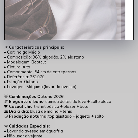
rotina com elegância durante o Outono 2026.
✨
Por que esta calça é essencial para o Outono 2026?
✔ Modelagem bootcut que alonga e equilibra a silhueta
✔ Cintura alta que valoriza o corpo e oferece conforto
✔ Jeans com elastano para maior liberdade de movimento
✔ Lavagem índigo médio atemporal e fácil de combinar
✔ Ideal para looks de trabalho, passeios e ocasiões casuais
📌
Características principais:
▸ Cor: Índigo Médio
▸ Composição: 98% algodão, 2% elastano
▸ Modelagem: Bootcut
▸ Cintura: Alta
▸ Comprimento: 84 cm de entrepernas
▸ Referência: 261070
▸ Estação: Outono
▸ Lavagem: Máquina (lavar do avesso)
💡
Combinações Outono 2026:
🍂
Elegante urbano:
camisa de tecido leve + salto bloco
🖤
Casual chic:
t-shirt básica + blazer + bota
🌆
Dia a dia:
blusa de malha + tênis
🌙
Produção noturna:
top ajustado + jaqueta + salto
🧼
Cuidados Especiais:
• Lavar do avesso em água fria
• Não usar alvejante