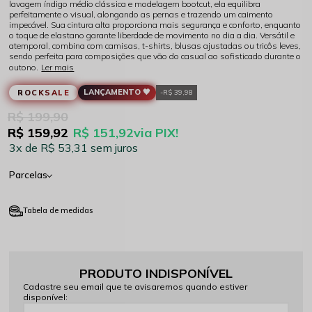
lavagem índigo médio clássica e modelagem bootcut, ela equilibra
perfeitamente o visual, alongando as pernas e trazendo um caimento
impecável. Sua cintura alta proporciona mais segurança e conforto, enquanto
o toque de elastano garante liberdade de movimento no dia a dia. Versátil e
atemporal, combina com camisas, t-shirts, blusas ajustadas ou tricôs leves,
sendo perfeita para composições que vão do casual ao sofisticado durante o
outono.
Ler mais
LANÇAMENTO 🖤
ROCKSALE
R$ 39,98
R$ 199,90
R$ 159,92
R$ 151,92
via PIX!
3x
R$ 53,31
sem juros
Parcelas
Tabela de medidas
PRODUTO INDISPONÍVEL
Cadastre seu email que te avisaremos quando estiver
disponível: