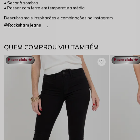
• Secar à sombra
• Passar com ferro em temperatura média
Descubra mais inspirações e combinações no Instagram
@RockshamJeans
.
QUEM COMPROU VIU TAMBÉM
𝐄𝐬𝐬𝐞𝐧𝐜𝐢𝐚𝐢𝐬 ❤️
𝐄𝐬𝐬𝐞𝐧𝐜𝐢𝐚𝐢𝐬 ❤️