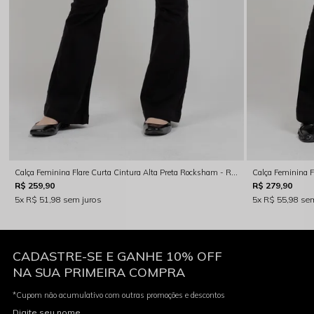
Calça Feminina Flare Curta Cintura Alta Preta Rocksham - RS00030-20003
R$ 259,90
R$ 279,90
5x
R$ 51,98
sem juros
5x
R$ 55,98
sem
CADASTRE-SE E GANHE 10% OFF
NA SUA PRIMEIRA COMPRA
*Cupom não acumulativo com outras promoções e descontos
Digite seu nome