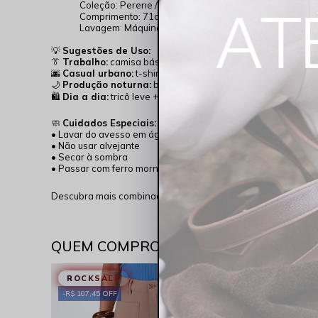
Coleção: Perene / Fixa
Comprimento: 71cm de Entrepernas
Lavagem: Máquina (lavar do avesso)
💡
Sugestões de Uso:
👔
Trabalho:
camisa básica + sapato fechado
🌆
Casual urbano:
t-shirt + tênis
🌙
Produção noturna:
blusa fluida + sandália de salto
🛍️
Dia a dia:
tricô leve + sapatilha
🧼
Cuidados Especiais:
• Lavar do avesso em água fria
• Não usar alvejante
• Secar à sombra
• Passar com ferro morno
Descubra mais combinações atemporais no Instagram
@Roc
QUEM COMPROU VIU TAMBÉM
𝐄𝐬𝐬𝐞𝐧𝐜𝐢𝐚
ROCKSALE
R$ 107,45 OFF