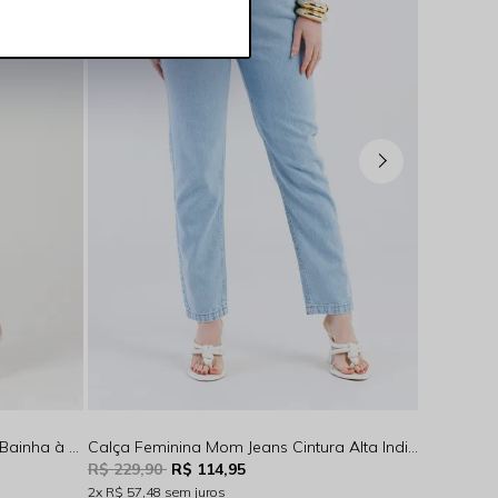
Calça Feminina Reta Cintura Alta Bainha à Fio Indigo Claro Rocksham - RS00121
Calça Feminina Mom Jeans Cintura Alta Indigo Claro Rocksham - RS00114
R$ 229,90
R$ 114,95
R$ 254,9
2x
R$ 57,48
sem juros
2x
R$ 63,7