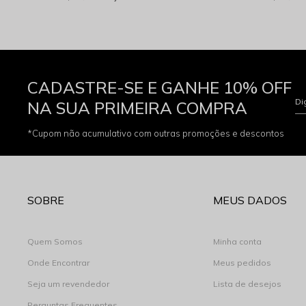
CADASTRE-SE E GANHE 10% OFF
Di
NA SUA PRIMEIRA COMPRA
*Cupom não acumulativo com outras promoções e descontos
SOBRE
MEUS DADOS
Quem Somos
Minha conta
Onde Encontrar
Meus pedidos
Seja um revendedor
Lista de desejos
Perguntas Frequentes