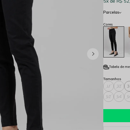
5x
R$ 52
Parcelas
Tabela de me
U
32
3
52
54
5