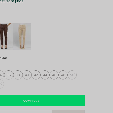
,98
sem juros
didas
4
36
38
40
42
44
46
48
50
6
COMPRAR