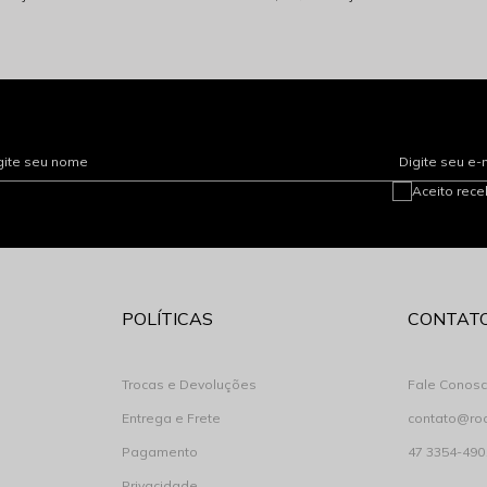
gite seu nome
Digite seu e-
Aceito rec
POLÍTICAS
CONTAT
Trocas e Devoluções
Fale Conos
Entrega e Frete
contato@ro
Pagamento
47 3354-490
Privacidade