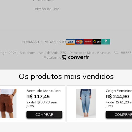
Termos de Uso
FORMAS DE PAGAMENTO
right 2024 | Rocksham - Av. 1 de Maio, 770 - Primeiro de Maio - Brusque – SC - 8835
Plataforma