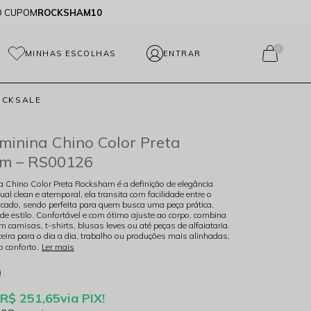
O CUPOM
ROCKSHAM10
0
MINHAS ESCOLHAS
OCKSALE
minina Chino Color Preta
m – RS00126
 Chino Color Preta Rocksham é a definição de elegância
ual clean e atemporal, ela transita com facilidade entre o
ticado, sendo perfeita para quem busca uma peça prática,
de estilo. Confortável e com ótimo ajuste ao corpo, combina
m camisas, t-shirts, blusas leves ou até peças de alfaiataria.
eira para o dia a dia, trabalho ou produções mais alinhadas,
 conforto.
Ler mais
R$ 251,65
via PIX!