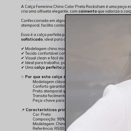
A Calça Feminina Chino Color Preta Rocksham é uma peça esse
cria uma silhueta elegante, com
caimento
que valoriza o cor
Confeccionada em algodão com elastano, oferece flexibilida
atemporal, facilita combinações infinitas, do look de trabalho 
Essa é a calça perfeita para compor produções modernas com 
sofisticado
, ideal para quem busca uma peça curinga no gu
✔ Modelagem chino moderna e elegante
✔ Tecido confortável com elasticidade
✔ Visual clean e fácil de combinar
✔ Ideal para trabalho, passeios e uso diário
✔ Uma
calça perfeita
para acompanhar todas as estações
✨
Por que esta calça é essencial na Coleção Perene?
Modelagem clássica que nunca sai de moda
Conforto garantido para uso prolongado
Preto atemporal que valoriza qualquer produção
Transita facilmente do dia para a noite
Peça-chave para um guarda-roupa funcional
📌
Características principais:
Cor: Preto
Composição: 98% algodão, 2% elastano
Modelagem: Chino
Referência: RS00126