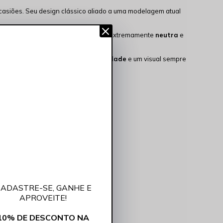
ocasiões. Seu design clássico aliado a uma modelagem atual
ongado ao longo do dia. A cor preta, extremamente
neutra
e
mpecável entrega
qualidade
,
praticidade
e um visual sempre
ADASTRE-SE, GANHE E
APROVEITE!
10% DE DESCONTO NA