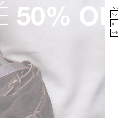
*va
kshamJeans
.
𝐢𝐬 ❤️
𝐄𝐬𝐬𝐞𝐧𝐜𝐢𝐚𝐢𝐬 ❤️