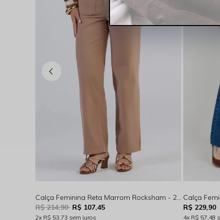
Calça Feminina Reta Marrom Rocksham - 254006
R$ 214,90
R$ 107,45
R$ 229,90
2x
R$ 53,73
sem juros
4x
R$ 57,48