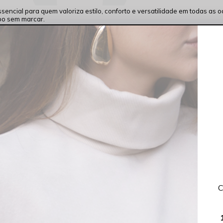
ncial para quem valoriza estilo, conforto e versatilidade em todas as 
po sem marcar.
de na medida certa, garantindo liberdade de movimentos e conforto prol
ao visual casual chic.
t-shirts, camisas, blusas fluidas ou até tricôs leves. Seu acabamento i
arda-roupa.
C