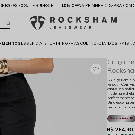
DE R$299,90 SUL E SUDESTE
10% OFF
NA PRIMEIRA COMPRA COM 
AMENTOS
ESSENCIAIS
FEMININO
MASCULINO
DIA DOS PAIS
R
Calça Fe
Rocksha
A Calça Feminina
versátil. Com vis
casual e o sofis
moderna e cheia 
perfeitamente co
Uma escolha cert
sem abrir mão do
𝐄𝐬𝐬𝐞𝐧𝐜𝐢𝐚𝐢𝐬 ❤️
R$ 264,90