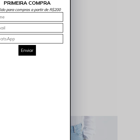
PRIMEIRA COMPRA
lido para compras a partir de R$200
Enviar
𝐄𝐬𝐬𝐞𝐧𝐜𝐢𝐚𝐢𝐬 ❤️
ROCK
R$ 127,4
ROCKSALE
R$ 114,95 OFF