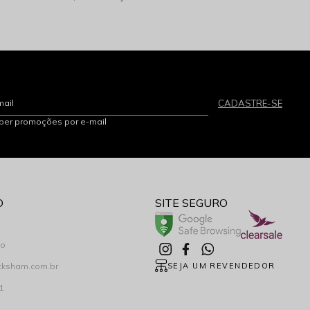
mail
CADASTRE-SE
eber promoções por e-mail
O
SITE SEGURO
co
cksham.com.br
SEJA UM REVENDEDOR
1