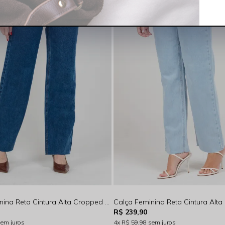
Calça Feminina Reta Cintura Alta Cropped Bainha à Fio Indigo Escuro Rocksham - RS00120
R$ 239,90
sem juros
4x
R$ 59,98
sem juros