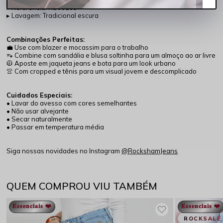
▸ Referência: RS00105
▸ Lavagem: Tradicional escura
Combinações Perfeitas:
💼 Use com blazer e mocassim para o trabalho
👡 Combine com sandália e blusa soltinha para um almoço ao ar livre
🧥 Aposte em jaqueta jeans e bota para um look urbano
👚 Com cropped e tênis para um visual jovem e descomplicado
Cuidados Especiais:
• Lavar do avesso com cores semelhantes
• Não usar alvejante
• Secar naturalmente
• Passar em temperatura média
Siga nossas novidades no Instagram
@RockshamJeans
QUEM COMPROU VIU TAMBÉM
𝐄𝐬𝐬𝐞𝐧𝐜𝐢𝐚𝐢𝐬 ❤️
𝐄𝐬𝐬𝐞𝐧𝐜𝐢𝐚𝐢𝐬 ❤️
ROCKSALE