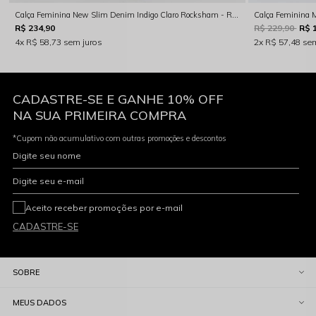
Calça Feminina New Slim Denim Indigo Claro Rocksham - RS00123
R$ 234,90
R$ 229,90
R$ 
4x
R$ 58,73
sem juros
2x
R$ 57,48
sem
CADASTRE-SE E GANHE 10% OFF
NA SUA PRIMEIRA COMPRA
*Cupom não acumulativo com outras promoções e descontos
Digite seu nome
Digite seu e-mail
Aceito receber promoções por e-mail
CADASTRE-SE
SOBRE
MEUS DADOS