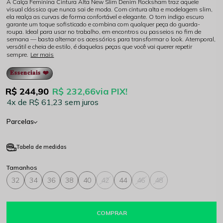
A Calça Feminina Cintura Alta New Slim Denim Rocksham traz aquele
visual clássico que nunca sai de moda. Com cintura alta e modelagem slim,
ela realça as curvas de forma confortável e elegante. O tom indigo escuro
garante um toque sofisticado e combina com qualquer peça do guarda-
roupa. Ideal para usar no trabalho, em encontros ou passeios no fim de
semana — basta alternar os acessórios para transformar o look. Atemporal,
versátil e cheia de estilo, é daquelas peças que você vai querer repetir
sempre.
Ler mais
𝐄𝐬𝐬𝐞𝐧𝐜𝐢𝐚𝐢𝐬 ❤️
R$ 244,90
R$ 232,66
via PIX!
4x
R$ 61,23
sem juros
Parcelas
Tabela de medidas
32
34
36
38
40
42
44
46
48
COMPRAR