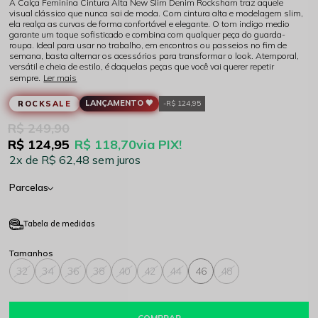
A Calça Feminina Cintura Alta New Slim Denim Rocksham traz aquele
visual clássico que nunca sai de moda. Com cintura alta e modelagem slim,
ela realça as curvas de forma confortável e elegante. O tom indigo medio
garante um toque sofisticado e combina com qualquer peça do guarda-
roupa. Ideal para usar no trabalho, em encontros ou passeios no fim de
semana, basta alternar os acessórios para transformar o look. Atemporal,
versátil e cheia de estilo, é daquelas peças que você vai querer repetir
sempre.
Ler mais
LANÇAMENTO 🖤
ROCKSALE
R$ 124,95
R$ 249,90
R$ 124,95
R$ 118,70
via PIX!
2x
R$ 62,48
sem juros
Parcelas
Tabela de medidas
32
34
36
38
40
42
44
46
48
COMPRAR