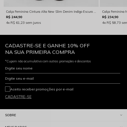
Calça Feminina Cintura Alta New Slim Denim Indigo Escuro Rocksham - RS00105
R$ 244,90
R$ 234,90
4x
R$ 61,23
sem juros
4x
R$ 58,73
sem
CADASTRE-SE E GANHE 10% OFF
NA SUA PRIMEIRA COMPRA
*Cupom não acumulativo com outras promoções e descontos
Digite seu nome
Digite seu e-mail
Aceito receber promoções por e-mail
CADASTRE-SE
SOBRE