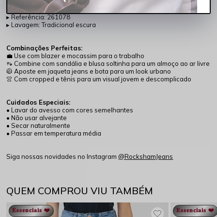
▸ Cintura: Alta
▸ Entrepernas: 69 cm
▸ Referência: 261078
▸ Lavagem: Tradicional escura
Combinações Perfeitas:
💼 Use com blazer e mocassim para o trabalho
👡 Combine com sandália e blusa soltinha para um almoço ao ar livre
🧥 Aposte em jaqueta jeans e bota para um look urbano
👚 Com cropped e tênis para um visual jovem e descomplicado
Cuidados Especiais:
• Lavar do avesso com cores semelhantes
• Não usar alvejante
• Secar naturalmente
• Passar em temperatura média
Siga nossas novidades no Instagram
@RockshamJeans
QUEM COMPROU VIU TAMBÉM
𝐄𝐬𝐬𝐞𝐧𝐜𝐢𝐚𝐢𝐬 ❤️
𝐄𝐬𝐬𝐞𝐧𝐜𝐢𝐚𝐢𝐬 ❤️