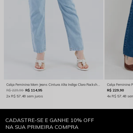
Calça Feminina Mom Jeans Cintura Alta Indigo Claro Rocksham - RS00114
R$ 229,90
R$ 114,95
R$ 229,90
2x
R$ 57,48
sem juros
4x
R$ 57,48
sem
CADASTRE-SE E GANHE 10% OFF
NA SUA PRIMEIRA COMPRA