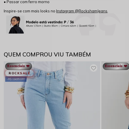
• Passar com ferro morno
Inspire-se com mais looks no
Instagram @RockshamJeans
.
QUEM COMPROU VIU TAMBÉM
𝐄𝐬𝐬𝐞𝐧𝐜𝐢𝐚𝐢𝐬 ❤️
𝐄𝐬𝐬𝐞𝐧𝐜𝐢𝐚𝐢𝐬 ❤️
ROCKSALE
R$ 114,95 OFF