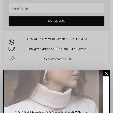
AVISE-ME
10% OFF na Primeira Compra ROCKSHAM10
Frete grátis acima de R$299,90 Sul e Sudeste
5% de desconto no PIX
COMPARTILHE:
DESCRIÇÃO COMPLETA
Código identificador (SKU):
252035-5007
A Calça Feminina Mom Jeans Cintura Alta Indigo Médio Rocksham
reinventa o clássico jeans mom com um toque contemporâneo de
conforto e estilo.
CADASTRE-SE, GANHE E APROVEITE!