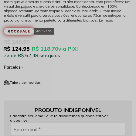
mom que valoriza as curvas e cintura alta modeladora, esta peça oferece um
visual despojado e cheio de personalidade. Confeccionada em 100%
algodão premium, garante respirabilidade e durabilidade. O tom indigo
médio é versátil para diversas ocasiões, enquanto os 72cm de entreperna
proporcionam caimento perfeito para diferentes biotipos.
Ler mais
ROCKSALE
R$ 124,95
R$ 249,90
R$ 124,95
R$ 118,70
via PIX!
2x
R$ 62,48
sem juros
Parcelas
Tabela de medidas
PRODUTO INDISPONÍVEL
Cadastre seu email que te avisaremos quando estiver
disponível: