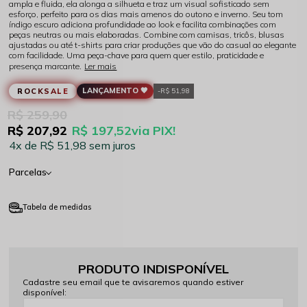
ampla e fluida, ela alonga a silhueta e traz um visual sofisticado sem
esforço, perfeito para os dias mais amenos do outono e inverno. Seu tom
índigo escuro adiciona profundidade ao look e facilita combinações com
peças neutras ou mais elaboradas. Combine com camisas, tricôs, blusas
ajustadas ou até t-shirts para criar produções que vão do casual ao elegante
com facilidade. Uma peça-chave para quem quer estilo, praticidade e
presença marcante.
Ler mais
LANÇAMENTO 🖤
ROCKSALE
R$ 51,98
R$ 259,90
R$ 207,92
R$ 197,52
via PIX!
4x
R$ 51,98
sem juros
Parcelas
Tabela de medidas
PRODUTO INDISPONÍVEL
Cadastre seu email que te avisaremos quando estiver
disponível: