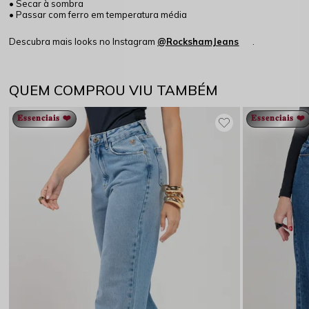
• Secar à sombra
• Passar com ferro em temperatura média
Descubra mais looks no Instagram
@RockshamJeans
.
QUEM COMPROU VIU TAMBÉM
𝐄𝐬𝐬𝐞𝐧𝐜𝐢𝐚𝐢𝐬 ❤️
𝐄𝐬𝐬𝐞𝐧𝐜𝐢𝐚𝐢𝐬 ❤️