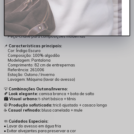
✔ Conforto e liberdade de movimento
✨
Por que esta calça é essencial para o Outono/Inverno?
Modelagem ampla que permite conforto térmico e mobilidade
Tom escuro elegante e fácil de combinar
Perfeita para sobreposições com tricôs e casacos
Transita com facilidade entre o casual e o sofisticado
Peça-chave para composições modernas
📌
Características principais:
Cor: Índigo Escuro
Composição: 100% algodão
Modelagem: Pantalona
Comprimento: 82 cm de entrepernas
Referência: 261006
Estação: Outono / Inverno
Lavagem: Máquina (lavar do avesso)
💡
Combinações Outono/Inverno:
🍂
Look elegante:
camisa branca + bota de salto
🏙️
Visual urbano:
t-shirt básica + tênis
🧥
Produção sofisticada:
tricô ajustado + casaco longo
☕
Casual refinado:
blusa canelada + mule
🧼
Cuidados Especiais:
• Lavar do avesso em água fria
• Evitar alvejantes para preservar a cor