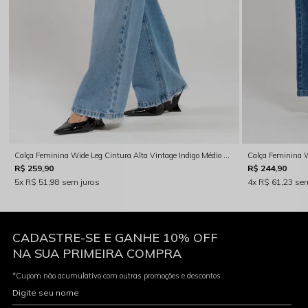
Calça Feminina Wide Leg Cintura Alta Vintage Indigo Médio Rocksham - RS00102
R$ 259,90
R$ 244,90
5x
R$ 51,98
sem juros
4x
R$ 61,23
sem
CADASTRE-SE E GANHE 10% OFF
NA SUA PRIMEIRA COMPRA
*Cupom não acumulativo com outras promoções e descontos
Digite seu nome