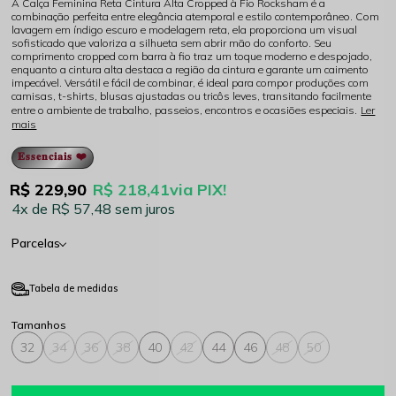
A Calça Feminina Reta Cintura Alta Cropped à Fio Rocksham é a
combinação perfeita entre elegância atemporal e estilo contemporâneo. Com
lavagem em índigo escuro e modelagem reta, ela proporciona um visual
sofisticado que valoriza a silhueta sem abrir mão do conforto. Seu
comprimento cropped com barra à fio traz um toque moderno e despojado,
enquanto a cintura alta destaca a região da cintura e garante um caimento
impecável. Versátil e fácil de combinar, é ideal para compor produções com
camisas, t-shirts, blusas ajustadas ou tricôs leves, transitando facilmente
entre o ambiente de trabalho, passeios, encontros e ocasiões especiais.
Ler
mais
𝐄𝐬𝐬𝐞𝐧𝐜𝐢𝐚𝐢𝐬 ❤️
R$ 229,90
R$ 218,41
via PIX!
4x
R$ 57,48
sem juros
Parcelas
Tabela de medidas
32
34
36
38
40
42
44
46
48
50