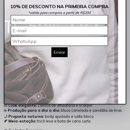
✔ Peça versátil para diversas ocasiões
10% DE DESCONTO NA PRIMEIRA COMPRA
✨ Por que esta calça é essencial no guarda-roupa?
*valido para compras a partir de R$200
Modelagem reta que nunca sai de moda
Cintura alta que proporciona conforto e elegância
Comprimento cropped ideal para valorizar calçados
Lavagem escura fácil de combinar
Denim estruturado que garante durabilidade
Visual moderno com acabamento à fio
📌 Características principais:
Enviar
▸ Cor: Índigo Escuro
▸ Composição: 100% algodão
▸ Modelagem: Reta
▸ Cintura: Alta
▸ Comprimento entrepernas: 77 cm
▸ Barra: Cropped à fio
▸ Referência: RS00120
▸ Coleção: Fixa / Perene
💡 Sugestões de Combinação:
👚
Visual casual chic:
t-shirt básica e tênis branco
👜
Look elegante:
camisa de alfaiataria e scarpin
☕
Produção para o dia a dia:
blusa canelada e sandália de tiras
🌙
Proposta noturna:
body ajustado e salto bloco
🍂
Meia-estação:
tricô leve e bota de cano curto