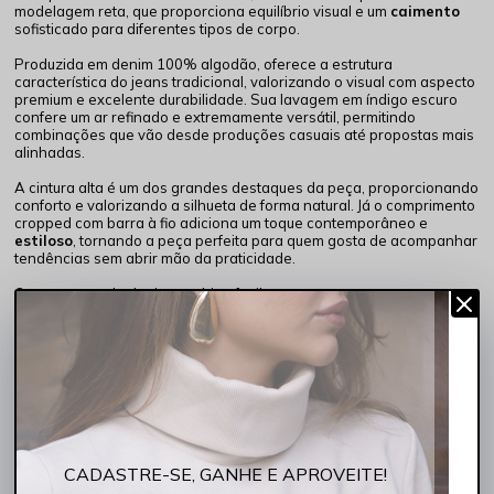
modelagem reta, que proporciona equilíbrio visual e um
caimento
sofisticado para diferentes tipos de corpo.
Produzida em denim 100% algodão, oferece a estrutura
característica do jeans tradicional, valorizando o visual com aspecto
premium e excelente durabilidade. Sua lavagem em índigo escuro
confere um ar refinado e extremamente versátil, permitindo
combinações que vão desde produções casuais até propostas mais
alinhadas.
A cintura alta é um dos grandes destaques da peça, proporcionando
conforto e valorizando a silhueta de forma natural. Já o comprimento
cropped com barra à fio adiciona um toque contemporâneo e
estiloso
, tornando a peça perfeita para quem gosta de acompanhar
tendências sem abrir mão da praticidade.
O tom escuro do denim combina facilmente com cores neutras,
vibrantes e estampadas, fazendo desta calça aquela
peça coringa
que acompanha você em diversas ocasiões. Seja com uma camisa
para um visual elegante, uma t-shirt para momentos descontraídos
ou uma blusa sofisticada para um jantar especial, ela entrega
sempre muito
charme
, personalidade e estilo.
✔ Modelagem reta clássica e atemporal
✔ Cintura alta que valoriza a silhueta
✔ Barra à fio com visual moderno
✔ Jeans 100% algodão de alta qualidade
CADASTRE-SE, GANHE E APROVEITE!
✔ Lavagem índigo escuro sofisticada