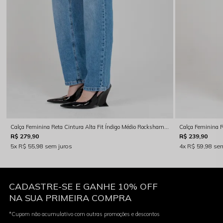
Calça Feminina Reta Cintura Alta Fit Índigo Médio Rocksham - RS00127 - 5007
R$ 279,90
R$ 239,90
5x
R$ 55,98
sem juros
4x
R$ 59,98
sem
CADASTRE-SE E GANHE 10% OFF
NA SUA PRIMEIRA COMPRA
*Cupom não acumulativo com outras promoções e descontos