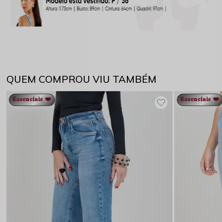
QUEM COMPROU VIU TAMBÉM
𝐄𝐬𝐬𝐞𝐧𝐜𝐢𝐚𝐢𝐬 ❤️
𝐄𝐬𝐬𝐞𝐧𝐜𝐢𝐚𝐢𝐬 ❤️