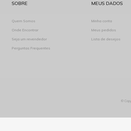
SOBRE
MEUS DADOS
Quem Somos
Minha conta
Onde Encontrar
Meus pedidos
Seja um revendedor
Lista de desejos
Perguntas Frequentes
© Copy