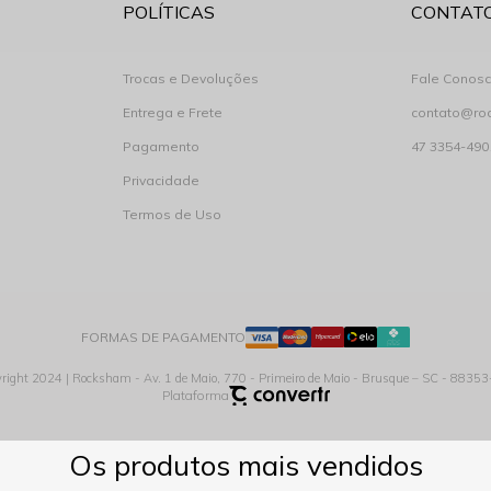
POLÍTICAS
CONTAT
Trocas e Devoluções
Fale Conos
Entrega e Frete
contato@ro
Pagamento
47 3354-490
Privacidade
Termos de Uso
FORMAS DE PAGAMENTO
right 2024 | Rocksham - Av. 1 de Maio, 770 - Primeiro de Maio - Brusque – SC - 8835
Plataforma