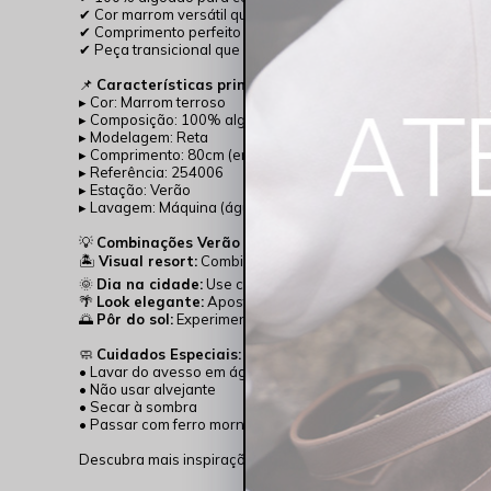
✔ Cor marrom versátil que combina com qualquer estilo
✔ Comprimento perfeito de 80cm para visual moderno
✔ Peça transicional que vai do dia a noite com facilidade
📌
Características principais:
▸ Cor: Marrom terroso
▸ Composição: 100% algodão
▸ Modelagem: Reta
▸ Comprimento: 80cm (entreperna)
▸ Referência: 254006
▸ Estação: Verão
▸ Lavagem: Máquina (água fria)
💡
Combinações Verão 2026:
🏝️
Visual resort:
Combine com camiseta branca e sandália r
🌞
Dia na cidade:
Use com regata leve e tênis lifestyle
🌴
Look elegante:
Aposte em blusa de seda e scarpin neutro
🌅
Pôr do sol:
Experimente com top cropped e espadrille
🧼
Cuidados Especiais:
• Lavar do avesso em água fria
• Não usar alvejante
• Secar à sombra
• Passar com ferro morno
Descubra mais inspirações verão no
Instagram @Rocksham