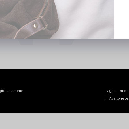
gite seu nome
Digite seu e-
Aceito rec