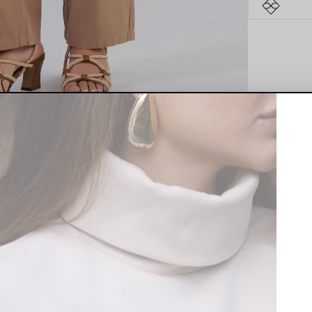
te para mulheres que valorizam estilo e conforto no verão. Sua modelage
lquer momento do dia.
 garante respirabilidade e frescor nos dias quentes, enquanto o caiment
cação às suas produções.