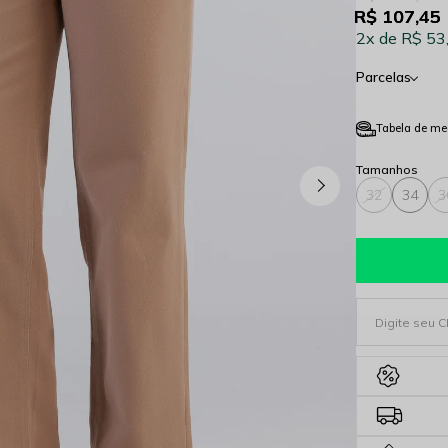
R$ 107,45
2x
R$ 53
Parcelas
Tabela de me
32
34
3