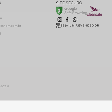
O
SITE SEGURO
co
cksham.com.br
SEJA UM REVENDEDOR
1
3-202 ©