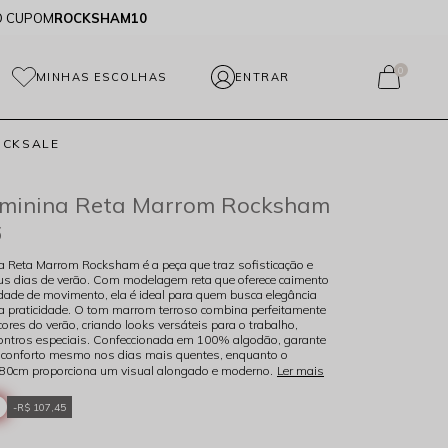
O CUPOM
ROCKSHAM10
0
MINHAS ESCOLHAS
OCKSALE
eminina Reta Marrom Rocksham
6
a Reta Marrom Rocksham é a peça que traz sofisticação e
eus dias de verão. Com modelagem reta que oferece caimento
rdade de movimento, ela é ideal para quem busca elegância
a praticidade. O tom marrom terroso combina perfeitamente
cores do verão, criando looks versáteis para o trabalho,
ontros especiais. Confeccionada em 100% algodão, garante
 e conforto mesmo nos dias mais quentes, enquanto o
80cm proporciona um visual alongado e moderno.
Ler mais
R$ 107,45