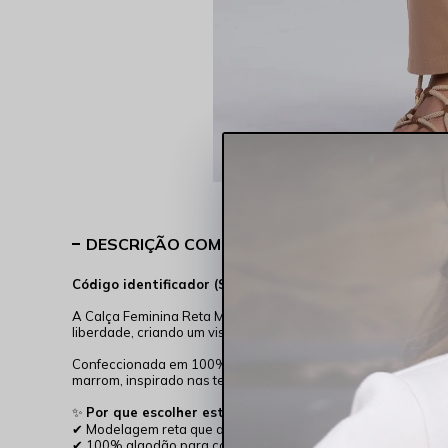
DESCRIÇÃO COMPLETA
Código identificador (SKU):
254006-90000
A Calça Feminina Reta Marrom Rocksham é a escolha inteligen
liberdade, criando um visual sofisticado que se adapta a qua
Confeccionada em 100% algodão de alta qualidade, esta calça
marrom, inspirado nas terras brasileiras, traz calor e sofisti
✨
Por que escolher esta calça Rocksham?
✔ Modelagem reta que alonga e valoriza a silhueta
✔ 100% algodão para conforto e respirabilidade no verão