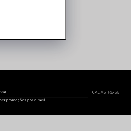
mail
CADASTRE-SE
eber promoções por e-mail