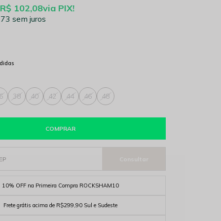
R$ 102,08
via PIX!
,73
sem juros
didas
6
38
40
42
44
46
48
COMPRAR
10% OFF na Primeira Compra ROCKSHAM10
Frete grátis acima de R$299,90 Sul e Sudeste