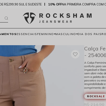
DE R$299,90 SUL E SUDESTE
10% OFF
NA PRIMEIRA COMPRA COM 
AMENTOS
ESSENCIAIS
FEMININO
MASCULINO
DIA DOS PAIS
R
Calça F
- 25400
A Calça Feminin
conforto para s
impecável e libe
sem abrir mão d
com a paleta de 
passeios ou enc
respirabilidade
comprimento de 
ROCKSALE
R$ 214,90