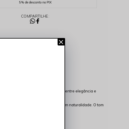
5% de desconto no PIX
COMPARTILHE:
m reta oferece o equilíbrio perfeito entre elegância e
o impecável valoriza sua silhueta com naturalidade. O tom