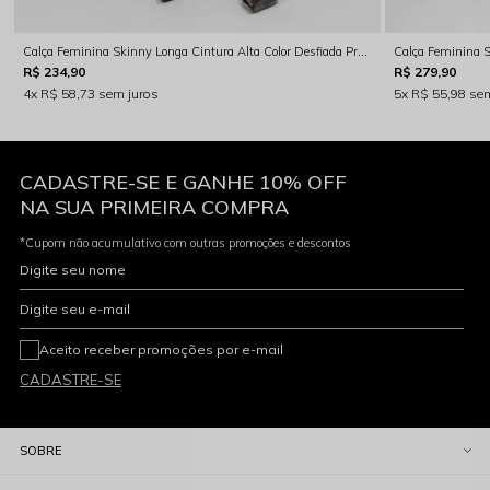
Calça Feminina Skinny Longa Cintura Alta Color Desfiada Preta Rocksham - RS00129
R$ 234,90
R$ 279,90
4x
R$ 58,73
sem juros
5x
R$ 55,98
sem
CADASTRE-SE E GANHE 10% OFF
NA SUA PRIMEIRA COMPRA
*Cupom não acumulativo com outras promoções e descontos
Digite seu nome
Digite seu e-mail
Aceito receber promoções por e-mail
CADASTRE-SE
SOBRE