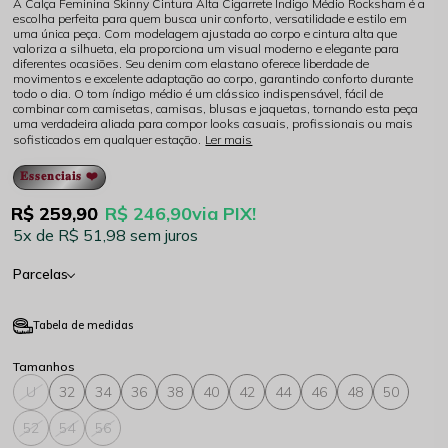
A Calça Feminina Skinny Cintura Alta Cigarrete Índigo Médio Rocksham é a
escolha perfeita para quem busca unir conforto, versatilidade e estilo em
uma única peça. Com modelagem ajustada ao corpo e cintura alta que
valoriza a silhueta, ela proporciona um visual moderno e elegante para
diferentes ocasiões. Seu denim com elastano oferece liberdade de
movimentos e excelente adaptação ao corpo, garantindo conforto durante
todo o dia. O tom índigo médio é um clássico indispensável, fácil de
combinar com camisetas, camisas, blusas e jaquetas, tornando esta peça
uma verdadeira aliada para compor looks casuais, profissionais ou mais
sofisticados em qualquer estação.
Ler mais
𝐄𝐬𝐬𝐞𝐧𝐜𝐢𝐚𝐢𝐬 ❤️
R$ 259,90
R$ 246,90
via PIX!
5x
R$ 51,98
sem juros
Parcelas
Tabela de medidas
U
32
34
36
38
40
42
44
46
48
50
52
54
56