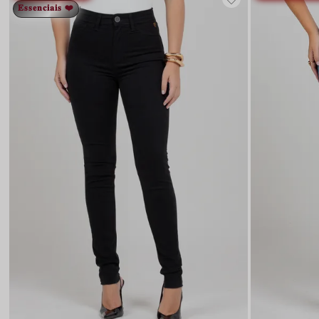
𝐄𝐬𝐬𝐞𝐧𝐜𝐢𝐚𝐢𝐬 ❤️