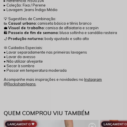
▸ Referência: RS00104
▸ Coleção: Fixa / Perene
▸ Lavagem: Jeans Índigo Médio
💡 Sugestões de Combinação:
👟
Casual urbano:
camiseta básica e tênis branco
💼
Visual de trabalho:
camisa de alfaiataria e scarpin
🛍️
Passeio de fim de semana:
blusa soltinha e sandália rasteira
🌙
Produção noturna:
body ajustado e salto alto
🧼 Cuidados Especiais:
• Lavar separadamente nas primeiras lavagens
• Lavar do avesso
• Não utilizar alvejante
• Secar à sombra
• Passar em temperatura moderada
Acompanhe mais inspirações e novidades no
Instagram
@RockshamJeans
.
QUEM COMPROU VIU TAMBÉM
LANÇAMENTO 🖤
LANÇAMENTO 