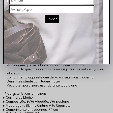
sem perder o conforto. Seu tom índigo médio reforça o caráter
clássico da peça, tornando-a extremamente
versátil
e fácil de
combinar em qualquer estação.
Ideal para o trabalho, passeios, encontros ou produções mais
Enviar
elaboradas, esta é aquela
calça perfeita
para quem busca
praticidade sem abrir mão da elegância. Uma peça de
qualidade
,
cheia de
charme
e com um visual sempre atual.
✔ Modelagem skinny que valoriza a silhueta
✔ Cintura alta para maior conforto e sustentação
✔ Comprimento cigarrete moderno e versátil
✔ Denim com elastano para melhor mobilidade
✔ Cor clássica que combina com diversas propostas de look
✨ Por que esta calça é indispensável?
Modelagem que se adapta ao corpo com conforto
Cintura alta que proporciona maior segurança e valorização da
silhueta
Comprimento cigarrete que deixa o visual mais moderno
Denim resistente com toque macio
Peça atemporal para usar durante todo o ano
📌 Características principais:
▸ Cor: Índigo Médio
▸ Composição: 97% Algodão, 3% Elastano
▸ Modelagem: Skinny Cintura Alta Cigarrete
▸ Comprimento entrepernas: 74 cm