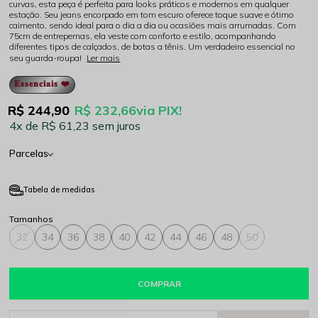
curvas, esta peça é perfeita para looks práticos e modernos em qualquer
estação. Seu jeans encorpado em tom escuro oferece toque suave e ótimo
caimento, sendo ideal para o dia a dia ou ocasiões mais arrumadas. Com
75cm de entrepernas, ela veste com conforto e estilo, acompanhando
diferentes tipos de calçados, de botas a tênis. Um verdadeiro essencial no
seu guarda-roupa!
Ler mais
𝐄𝐬𝐬𝐞𝐧𝐜𝐢𝐚𝐢𝐬 ❤️
R$ 244,90
R$ 232,66
via PIX!
4x
R$ 61,23
sem juros
Parcelas
Tabela de medidas
32
34
36
38
40
42
44
46
48
50
COMPRAR