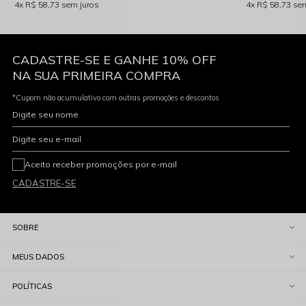
4x
R$ 58,73
sem juros
4x
R$ 58,73
sem
CADASTRE-SE E GANHE 10% OFF
NA SUA PRIMEIRA COMPRA
*Cupom não acumulativo com outras promoções e descontos
Digite seu nome
Digite seu e-mail
Aceito receber promoções por e-mail
CADASTRE-SE
SOBRE
MEUS DADOS
POLÍTICAS