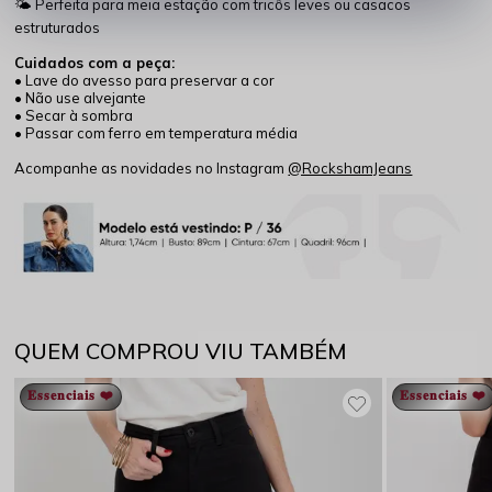
🌤️ Perfeita para meia estação com tricôs leves ou casacos
estruturados
Cuidados com a peça:
• Lave do avesso para preservar a cor
• Não use alvejante
• Secar à sombra
• Passar com ferro em temperatura média
Acompanhe as novidades no Instagram
@RockshamJeans
QUEM COMPROU VIU TAMBÉM
𝐄𝐬𝐬𝐞𝐧𝐜𝐢𝐚𝐢𝐬 ❤️
𝐄𝐬𝐬𝐞𝐧𝐜𝐢𝐚𝐢𝐬 ❤️