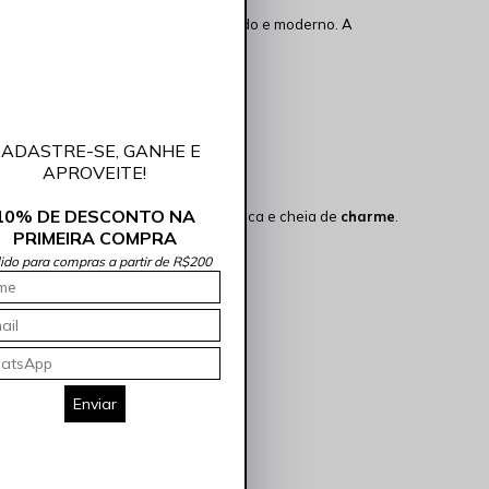
corte a fio confere um toque despojado e moderno. A
ADASTRE-SE, GANHE E
APROVEITE!
10% DE DESCONTO NA
os descontraídos, essa calça é prática e cheia de
charme
.
PRIMEIRA COMPRA
lido para compras a partir de R$200
Enviar