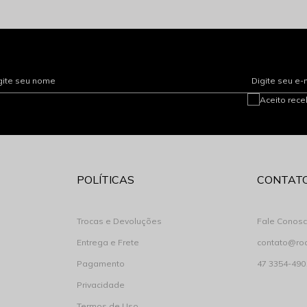
gite seu nome
Digite seu e-
Aceito rec
POLÍTICAS
CONTAT
Trocas e Devoluções
Fale Conos
Entrega e Frete
contato@ro
Pagamento
47 3354-490
Privacidade
Termos de Uso