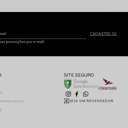
mail
CADASTRE-SE
eber promoções por e-mail
O
SITE SEGURO
co
cksham.com.br
SEJA UM REVENDEDOR
1