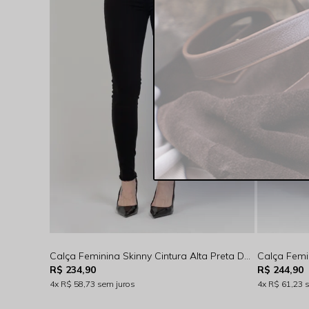
Calça Feminina Skinny Cintura Alta Preta Desfiada Rocksham - RS00020 - 20003
R$ 234,90
R$ 244,90
4x
R$ 58,73
sem juros
4x
R$ 61,23