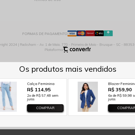
FORMAS DE PAGAMENTO
right 2024 | Rocksham - Av. 1 de Maio, 770 - Primeiro de Maio - Brusque – SC - 8835
Plataforma