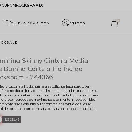
O CUPOM
ROCKSHAM10
0
MINHAS ESCOLHAS
OCKSALE
minina Skinny Cintura Média
e Bainha Corte a Fio Índigo
ocksham - 244066
édia Cigarrete Rocksham é a escolha perfeita para quem
onforto no dia a dia. Com modelagem ajustada, cintura média
te a fio, ela combina elegância e modernidade. Feita em jeans
, oferece liberdade de movimento e caimento impecável. Ideal
compromissos casuais ou encontros descontraídos, essa
fácil de combinar com camisas, blusas ou croppeds.
Ler mais
R$ 122,45