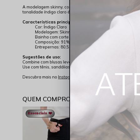
A modelagem skinny, combinada com a cintura média e o compr
tonalidade índigo claro é
neutra
e versátil, ideal para criar 
Características principais:
Cor: Índigo Claro
Modelagem: Skinny, cintura média, comprimento cigarr
Bainha com corte a fio
Composição: 91% algodão, 6% poliéster, 3% elastano
Entrepernas: 80,5 cm
Sugestões de uso:
Combine com blusas leves para passeios diurnos ou camisas 
Use com tênis, sandálias ou botas para compor looks confort
Descubra mais no
Instagram @RockshamJeans
.
QUEM COMPROU VIU TAMBÉM
𝐄𝐬𝐬𝐞𝐧𝐜𝐢𝐚𝐢𝐬 ❤️
𝐄𝐬𝐬𝐞𝐧𝐜𝐢𝐚