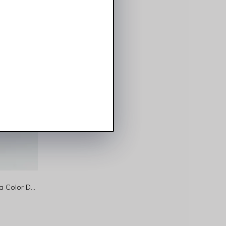
Calça Feminina Skinny Cintura Alta Color Desfiada Rasgada Preta Rocksham - RS00020R-20003