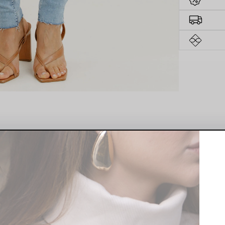
a Fio Índigo Claro Rocksham
é uma peça indispensável para quem valo
, garantindo ajuste perfeito ao corpo.