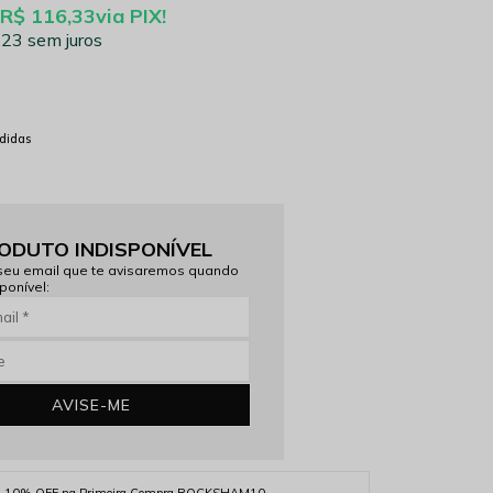
R$ 116,33
via PIX!
,23
sem juros
didas
ODUTO INDISPONÍVEL
seu email que te avisaremos quando
ponível:
AVISE-ME