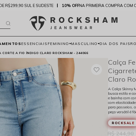
DE R$299,90 SUL E SUDESTE
10% OFF
NA PRIMEIRA COMPRA COM 
AMENTOS
ESSENCIAIS
FEMININO
MASCULINO
DIA DOS PAIS
R
 CORTE A FIO ÍNDIGO CLARO ROCKSHAM - 244066
Calça Fe
Cigarret
Claro R
A Calça Skinny M
busca estilo e c
e bainha com cor
com elasticidade
para passeios, 
peça versátil é 
ROCKSALE
R$ 244,90