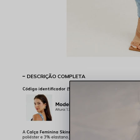
DESCRIÇÃO COMPLETA
Código identificador (SKU):
244066-5005
A
Calça Feminina Skinny Média Cigarrete Bainha Corte 
poliéster e 3% elastano, oferece elasticidade na medida certa