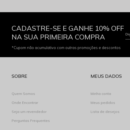
CADASTRE-SE E GANHE 10% OFF
Di
NA SUA PRIMEIRA COMPRA
*Cupom não acumulativo com outras promoções e descontos
SOBRE
MEUS DADOS
Quem Somos
Minha conta
Onde Encontrar
Meus pedidos
Seja um revendedor
Lista de desejos
Perguntas Frequentes