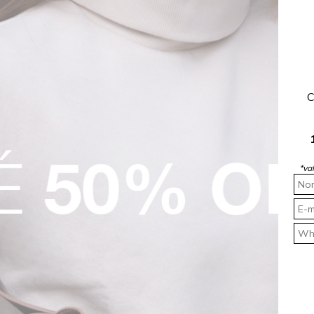
imento cigarrete, valoriza a silhueta feminina, enquanto a bainha com 
looks que variam do casual ao sofisticado.
ete
C
sociais para eventos casuais. Ideal para almoços, viagens ou compromiss
áveis e
sofisticados
.
*va
𝐢𝐬 ❤️
ROCKSALE
R$ 119,95 OFF