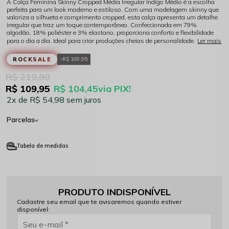
A Calça Feminina Skinny Cropped Média Irregular Indigo Médio é a escolha
perfeita para um look moderno e estiloso. Com uma modelagem skinny que
valoriza a silhueta e comprimento cropped, esta calça apresenta um detalhe
irregular que traz um toque contemporâneo. Confeccionada em 79%
algodão, 18% poliéster e 3% elastano, proporciona conforto e flexibilidade
para o dia a dia. Ideal para criar produções cheias de personalidade.
Ler mais
ROCKSALE
R$ 109,95
R$ 219,90
R$ 109,95
R$ 104,45
via PIX!
2x
R$ 54,98
sem juros
Parcelas
Tabela de medidas
PRODUTO INDISPONÍVEL
Cadastre seu email que te avisaremos quando estiver
disponível: