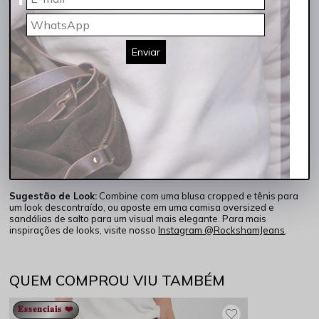
traz estilo e conforto para o seu guarda-roupa. Com um corte skinny
que modela o corpo e comprimento cropped, ela proporciona um
visual moderno e versátil. O detalhe de barra irregular adiciona um
toque diferenciado à peça, tornando-a ideal para composições que
vão do casual ao sofisticado.
Enviar
Confeccionada com uma mistura de
79% algodão, 18% poliéster
e 3% elastano
, esta calça oferece elasticidade e um ajuste perfeito
ao corpo, sem perder o conforto. A cor
indigo médio
é neutra e fácil
de combinar, sendo uma peça essencial para quem busca
praticidade e estilo no dia a dia.
Destaques:
Cor: Indigo Médio
Composição: 79% Algodão, 18% Poliéster, 3% Elastano
Barra irregular para um visual moderno
Modelagem skinny com comprimento cropped
Sugestão de Look:
Combine com uma blusa cropped e tênis para
um look descontraído, ou aposte em uma camisa oversized e
sandálias de salto para um visual mais elegante. Para mais
inspirações de looks, visite nosso
Instagram @RockshamJeans
.
QUEM COMPROU VIU TAMBÉM
𝐄𝐬𝐬𝐞𝐧𝐜𝐢𝐚𝐢𝐬 ❤️