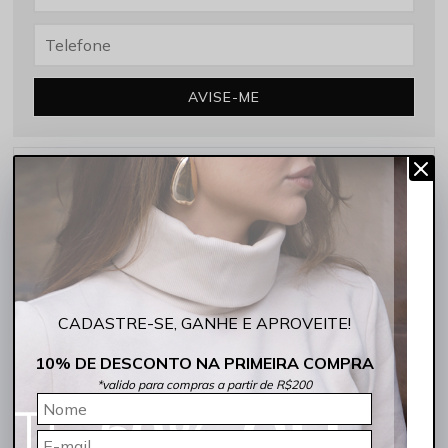
AVISE-ME
10% OFF na Primeira Compra ROCKSHAM10
Frete grátis acima de R$299,90 Sul e Sudeste
5% de desconto no PIX
COMPARTILHE:
CADASTRE-SE, GANHE E APROVEITE!
DESCRIÇÃO COMPLETA
10% DE DESCONTO NA PRIMEIRA COMPRA
*valido para compras a partir de R$200
Código identificador (SKU):
243049-5007
A
Calça Feminina Skinny Cropped Média Irregular Indigo Médio