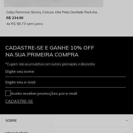
Calça Feminina Skinny Cintura Alta Preta Desfiada Rocksham - RS00020 - 20003
R$ 234,90
4x
R$ 58,73
sem juros
CADASTRE-SE E GANHE 10% OFF
NA SUA PRIMEIRA COMPRA
*Cupom não acumulativo com outras promoções e descontos
Digite seu nome
Digite seu e-mail
Aceito receber promoções por e-mail
CADASTRE-SE
SOBRE