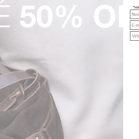
*va
 Instagram da Rocksham: @RockshamJeans.
𝐢𝐬 ❤️
ROCKSALE
R$ 127,45 OFF
ALE
 OFF