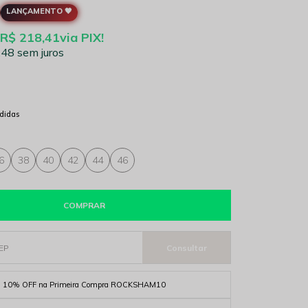
LANÇAMENTO 🖤
R$ 218,41
via PIX!
,48
sem juros
didas
6
38
40
42
44
46
COMPRAR
10% OFF na Primeira Compra ROCKSHAM10