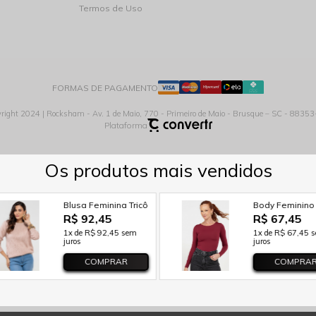
Termos de Uso
FORMAS DE PAGAMENTO
right 2024 | Rocksham - Av. 1 de Maio, 770 - Primeiro de Maio - Brusque – SC - 8835
Plataforma