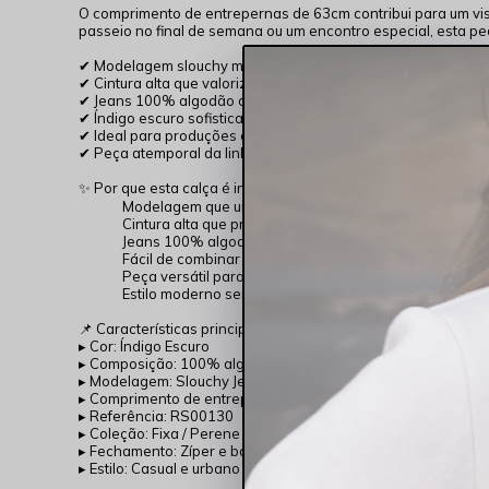
O comprimento de entrepernas de 63cm contribui para um visu
passeio no final de semana ou um encontro especial, esta p
✔ Modelagem slouchy moderna e confortável
✔ Cintura alta que valoriza a silhueta
✔ Jeans 100% algodão com toque autêntico
✔ Índigo escuro sofisticado e versátil
✔ Ideal para produções casuais e elegantes
✔ Peça atemporal da linha fixa Rocksham
✨ Por que esta calça é indispensável?
Modelagem que une conforto e tendência
Cintura alta que proporciona melhor ajuste ao corpo
Jeans 100% algodão com visual premium
Fácil de combinar em diferentes ocasiões
Peça versátil para todas as estações do ano
Estilo moderno sem abrir mão do conforto
📌 Características principais:
▸ Cor: Índigo Escuro
▸ Composição: 100% algodão
▸ Modelagem: Slouchy Jeans Cintura Alta
▸ Comprimento de entrepernas: 63cm
▸ Referência: RS00130
▸ Coleção: Fixa / Perene
▸ Fechamento: Zíper e botão
▸ Estilo: Casual e urbano