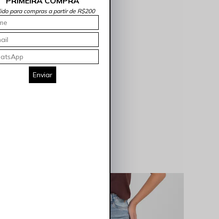
PRIMEIRA COMPRA
lido para compras a partir de R$200
Enviar
LANÇAMENTO 🖤
LANÇAM