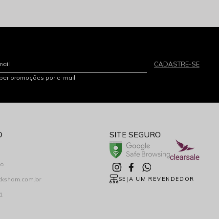
mail
CADASTRE-SE
eber promoções por e-mail
O
SITE SEGURO
co
cksham.com.br
SEJA UM REVENDEDOR
1