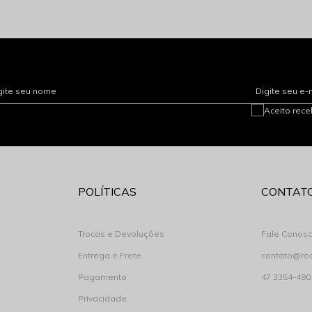
gite seu nome
Digite seu e-
Aceito rec
POLÍTICAS
CONTAT
Trocas e Devoluções
Fale Conos
Entrega e Frete
contato@ro
Pagamento
47 3354-490
Privacidade