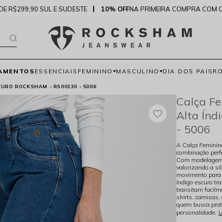
DE R$299,90 SUL E SUDESTE
10% OFF
NA PRIMEIRA COMPRA COM 
AMENTOS
ESSENCIAIS
FEMININO
MASCULINO
DIA DOS PAIS
R
URO ROCKSHAM - RS00130 - 5006
Calça Fe
Alta Índ
- 5006
A Calça Feminin
combinação perfe
Com modelagem s
valorizando a si
movimento para 
índigo escuro tr
transitam facilm
shirts, camisas,
quem busca prati
personalidade.
L