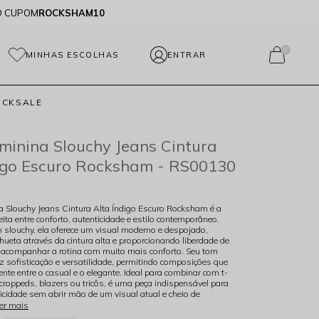
O CUPOM
ROCKSHAM10
0
MINHAS ESCOLHAS
OCKSALE
minina Slouchy Jeans Cintura
igo Escuro Rocksham - RS00130
a Slouchy Jeans Cintura Alta Índigo Escuro Rocksham é a
ita entre conforto, autenticidade e estilo contemporâneo.
louchy, ela oferece um visual moderno e despojado,
lhueta através da cintura alta e proporcionando liberdade de
acompanhar a rotina com muito mais conforto. Seu tom
az sofisticação e versatilidade, permitindo composições que
ente entre o casual e o elegante. Ideal para combinar com t-
 croppeds, blazers ou tricôs, é uma peça indispensável para
cidade sem abrir mão de um visual atual e cheio de
er mais