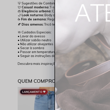
💡 Sugestões de Combinação:
👕
Casual moderno:
T-shirt básica + tênis branco
👜
Elegância urbana:
Camisa de linho + mocassim
🌙
Look noturno:
Body ajustado + sandália de salto
☕
Fim de semana:
Regata canelada + papete estilizada
🍂
Dias amenos:
Tricô leve + bota de cano curto
🧼 Cuidados Especiais:
• Lavar do avesso
• Utilizar sabão neutro
• Não utilizar alvejantes
• Secar à sombra
• Passar em temperatura moderada
• Seguir as instruções da etiqueta para maior durabilidade
Descubra mais inspirações e lançamentos acompanhando o
QUEM COMPROU VIU TAMBÉM
LANÇAMENTO 🖤
𝐄𝐬𝐬𝐞𝐧𝐜𝐢𝐚
ROCKS
R$ 114,95