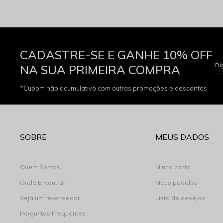
CADASTRE-SE E GANHE 10% OFF
Di
NA SUA PRIMEIRA COMPRA
*Cupom não acumulativo com outras promoções e descontos
SOBRE
MEUS DADOS
Quem Somos
Minha conta
Onde Encontrar
Meus pedidos
Seja um revendedor
Lista de desejos
Perguntas Frequentes