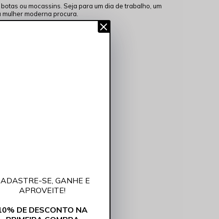
 botas ou mocassins. Seja para um dia de trabalho, um
 mulher moderna procura.
ADASTRE-SE, GANHE E
APROVEITE!
10% DE DESCONTO NA