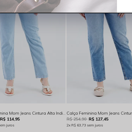
Calça Feminina Mom Jeans Cintura Alta Indigo Claro Rocksham - RS00114
R$ 114,95
R$ 254,90
R$ 127,45
sem juros
2x
R$ 63,73
sem juros