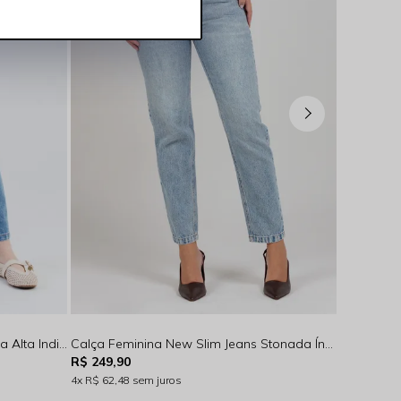
Calça Feminina Mom Jeans Cintura Alta Indigo Claro Rocksham - 253061
Calça Feminina New Slim Jeans Stonada Índigo Claro Rocksham - 261012
R$ 249,90
R$ 229,90
4x
R$ 62,48
sem juros
4x
R$ 57,4