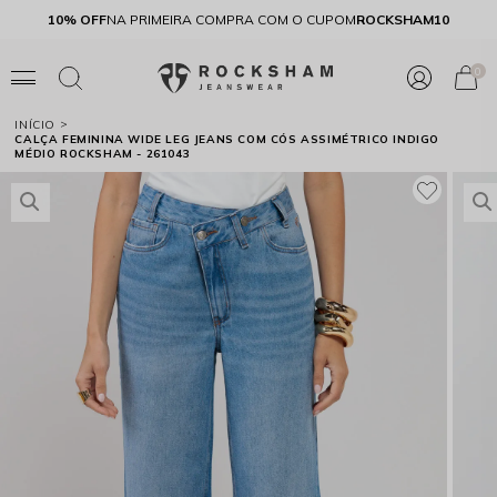
FRETE GRÁTIS
ACIMA DE R$299,90 SUL E SUDESTE
10% OFF
N
0
INÍCIO
CALÇA FEMININA WIDE LEG JEANS COM CÓS ASSIMÉTRICO INDIGO
MÉDIO ROCKSHAM - 261043