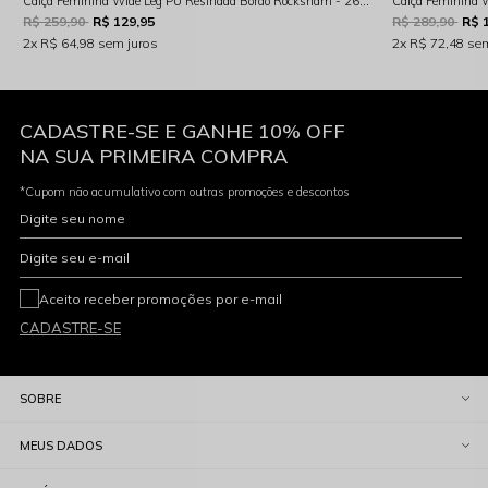
Calça Feminina Wide Leg PU Resinada Bordo Rocksham - 261025
R$ 259,90
R$ 129,95
R$ 289,90
R$ 
2x
R$ 64,98
sem juros
2x
R$ 72,48
sem
CADASTRE-SE E GANHE 10% OFF
NA SUA PRIMEIRA COMPRA
*Cupom não acumulativo com outras promoções e descontos
Digite seu nome
Digite seu e-mail
Aceito receber promoções por e-mail
CADASTRE-SE
SOBRE
MEUS DADOS