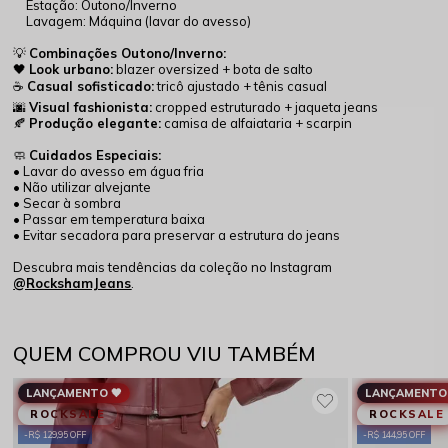
Estação: Outono/Inverno
Lavagem: Máquina (lavar do avesso)
💡
Combinações Outono/Inverno:
🖤
Look urbano:
blazer oversized + bota de salto
☕
Casual sofisticado:
tricô ajustado + tênis casual
🌆
Visual fashionista:
cropped estruturado + jaqueta jeans
🍂
Produção elegante:
camisa de alfaiataria + scarpin
🧼
Cuidados Especiais:
• Lavar do avesso em água fria
• Não utilizar alvejante
• Secar à sombra
• Passar em temperatura baixa
• Evitar secadora para preservar a estrutura do jeans
Descubra mais tendências da coleção no Instagram
@RockshamJeans
.
QUEM COMPROU VIU TAMBÉM
LANÇAMENTO 🖤
LANÇAMENTO 
ROCKSALE
ROCKSALE
R$ 129,95 OFF
R$ 144,95 OFF