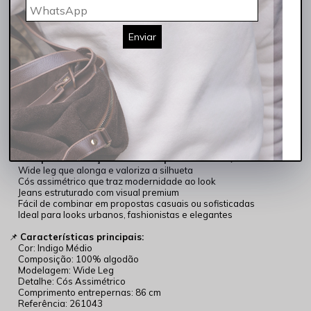
produções urbanas até propostas mais refinadas para encontros,
passeios, eventos ou ambientes de trabalho.
Além de moderna, essa é aquela
calça perfeita
para quem busca
Enviar
autenticidade, conforto e presença em um único look. Uma peça
indispensável para elevar o guarda-roupa de Outono/Inverno com
muito
charme
, personalidade e
qualidade
.
✔ Modelagem wide leg moderna e sofisticada
✔ Cós assimétrico que valoriza o visual
✔ Jeans 100% algodão com estrutura premium
✔ Caimento elegante e confortável
✔ Tendência forte para a temporada Outono/Inverno
✨
Por que esta calça é essencial para o Outono/Inverno?
Wide leg que alonga e valoriza a silhueta
Cós assimétrico que traz modernidade ao look
Jeans estruturado com visual premium
Fácil de combinar em propostas casuais ou sofisticadas
Ideal para looks urbanos, fashionistas e elegantes
📌
Características principais:
Cor: Indigo Médio
Composição: 100% algodão
Modelagem: Wide Leg
Detalhe: Cós Assimétrico
Comprimento entrepernas: 86 cm
Referência: 261043