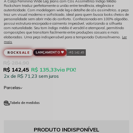
A Calça Feminina Wide Leg Jeans com Cós Assimétrico Indigo Médio
Rocksham traduz perfeitamente a união entre tendência, elegância e
autenticidade. Com modelagem wide leg e detalhe de cós assimétrico, a peça
traz um visual moderno e sofisticado, ideal para quem busca looks cheios de
personalidade sem abrir mão do conforto. Confeccionada em 100% algodão,
possui estrutura encorpada e caimento impecável, valorizando a silhueta
com naturalidade. Seu tom índigo médio é versátil e atemporal, permitindo
composições que transitam facilmente entre produções casuais e mais
elaboradas. Uma peça indispensável para a temporada Outono/Inverno.
Ler
mais
LANÇAMENTO 🖤
ROCKSALE
R$ 142,45
R$ 284,90
R$ 142,45
R$ 135,33
via PIX!
2x
R$ 71,23
sem juros
Parcelas
Tabela de medidas
PRODUTO INDISPONÍVEL