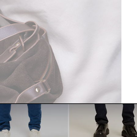
𝐢𝐬 ❤️
ROCKSALE
R$ 112,45 OFF