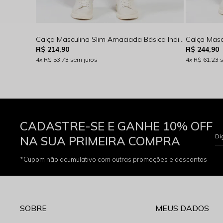
Calça Masculina Slim Amaciada Básica Indigo Escuro Rocksham - RS00117
R$ 214,90
R$ 244,90
4x
R$ 53,73
sem juros
4x
R$ 61,23
CADASTRE-SE E GANHE 10% OFF
Di
NA SUA PRIMEIRA COMPRA
*Cupom não acumulativo com outras promoções e descontos
SOBRE
MEUS DADOS