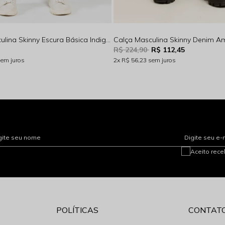
Calça Masculina Skinny Escura Básica Indigo Escuro Rocksham - RS00115
R$ 224,90
R$ 112,45
sem juros
2x
R$ 56,23
sem juros
gite seu nome
Digite seu e-
Aceito rec
POLÍTICAS
CONTAT