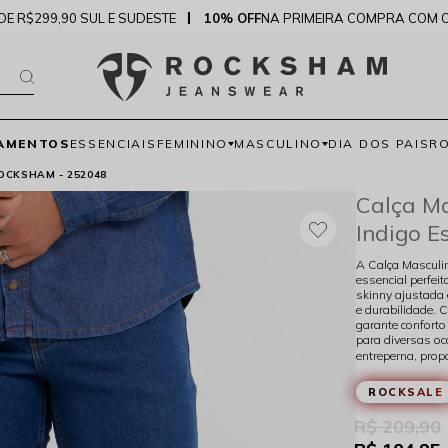
DE R$299,90 SUL E SUDESTE
10% OFF
NA PRIMEIRA COMPRA COM 
AMENTOS
ESSENCIAIS
FEMININO
MASCULINO
DIA DOS PAIS
R
OCKSHAM - 252048
Calça Ma
Indigo E
A Calça Masculi
essencial perfei
skinny ajustada 
e durabilidade.
garante conforto
para diversas oc
entreperna, propo
ROCKSALE
R$ 209,90