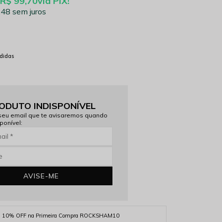
R$ 99,70
via PIX!
,48
sem juros
didas
ODUTO INDISPONÍVEL
seu email que te avisaremos quando
ponível:
AVISE-ME
10% OFF na Primeira Compra ROCKSHAM10