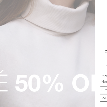
isticado
til
C
ica
tênis
*va