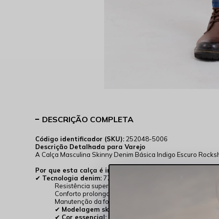
DESCRIÇÃO COMPLETA
Código identificador (SKU):
252048-5006
Descrição Detalhada para Varejo
A Calça Masculina Skinny Denim Básica Indigo Escuro Rocks
Por que esta calça é indispensável?
✔
Tecnologia denim:
77% algodão + 22% poliéster + 1% ela
Resistência superior
Conforto prolongado
Manutenção da forma
✔
Modelagem skinny:
Ajuste perfeito que valoriza a s
✔
Cor essencial:
Indigo escuro que combina com tudo