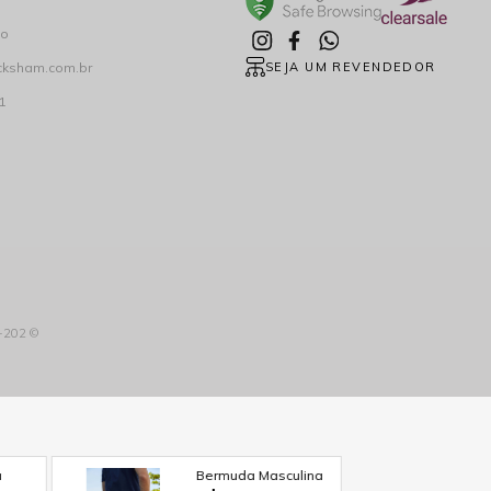
co
cksham.com.br
SEJA UM REVENDEDOR
1
3-202 ©