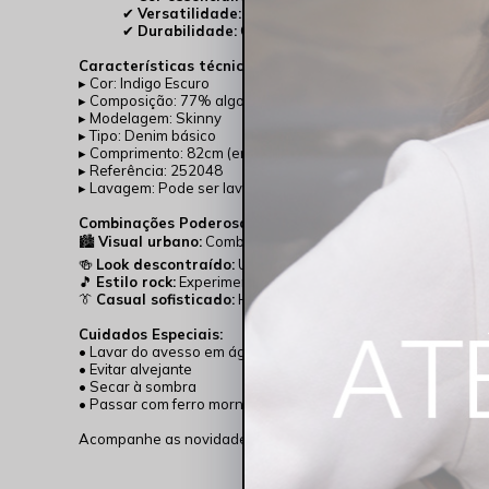
✔
Versatilidade:
Do visual urbano ao estilo casual sof
✔
Durabilidade:
Costuras reforçadas para maior vida ú
Características técnicas:
▸ Cor: Indigo Escuro
▸ Composição: 77% algodão + 22% poliéster + 1% elastano
▸ Modelagem: Skinny
▸ Tipo: Denim básico
▸ Comprimento: 82cm (entreperna)
▸ Referência: 252048
▸ Lavagem: Pode ser lavada na máquina
Combinações Poderosas:
🏙️
Visual urbano:
Combine com tênis branco e camiseta bás
🍻
Look descontraído:
Use com camisa xadrez e botas
🎵
Estilo rock:
Experimente com jaqueta de couro e all star
👔
Casual sofisticado:
Harmonize com camisa social e sapa
Cuidados Especiais:
• Lavar do avesso em água fria
• Evitar alvejante
• Secar à sombra
• Passar com ferro morno
Acompanhe as novidades no
Instagram @RockshamJeans
.