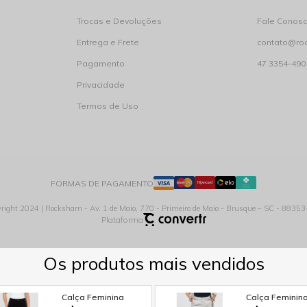
Trocas e Devoluções
Fale Conos
Entrega e Frete
contato@ro
Pagamento
47 3354-490
Privacidade
Termos de Uso
FORMAS DE PAGAMENTO
right 2024 | Rocksham - Av. 1 de Maio, 770 - Primeiro de Maio - Brusque – SC - 8835
Plataforma