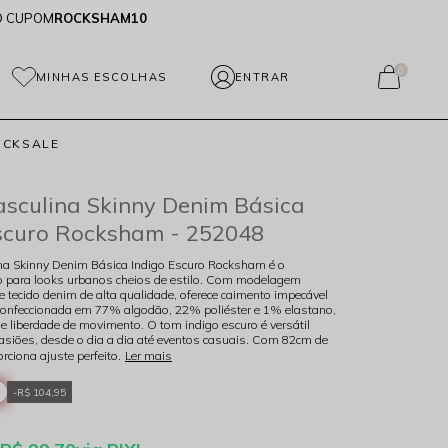
O CUPOM
ROCKSHAM10
0
MINHAS ESCOLHAS
OCKSALE
sculina Skinny Denim Básica
scuro Rocksham - 252048
na Skinny Denim Básica Indigo Escuro Rocksham é o
to para looks urbanos cheios de estilo. Com modelagem
e tecido denim de alta qualidade, oferece caimento impecável
 Confeccionada em 77% algodão, 22% poliéster e 1% elastano,
 e liberdade de movimento. O tom indigo escuro é versátil
asiões, desde o dia a dia até eventos casuais. Com 82cm de
rciona ajuste perfeito.
Ler mais
R$ 104,95