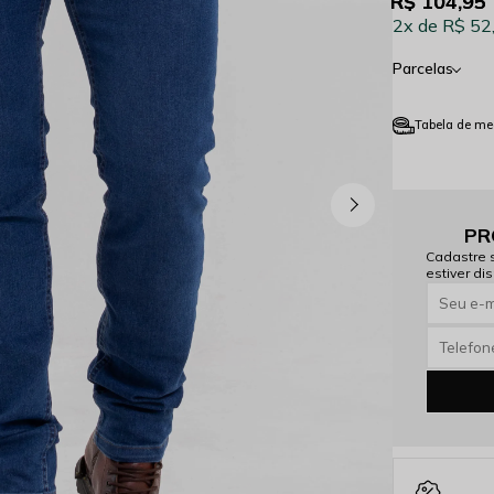
R$ 104,95
2x
R$ 52
Parcelas
Tabela de me
PR
Cadastre 
estiver dis