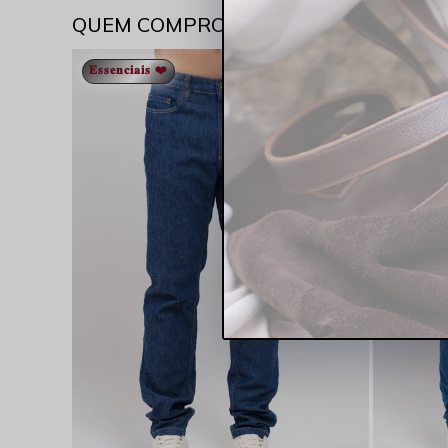
QUEM COMPROU VIU TAMBÉM
𝐄𝐬𝐬𝐞𝐧𝐜𝐢𝐚𝐢𝐬 ❤️
𝐄𝐬𝐬𝐞𝐧𝐜𝐢𝐚