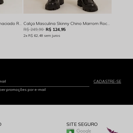
Calça Masculina Skinny Denim Amaciado Rocksham - 251020
Calça Masculina Skinny Chino Marrom Rocksham - 251029-90000
R$ 249,90
R$ 124,95
2x
R$ 62,48
sem juros
mail
CADASTRE-SE
eber promoções por e-mail
O
SITE SEGURO