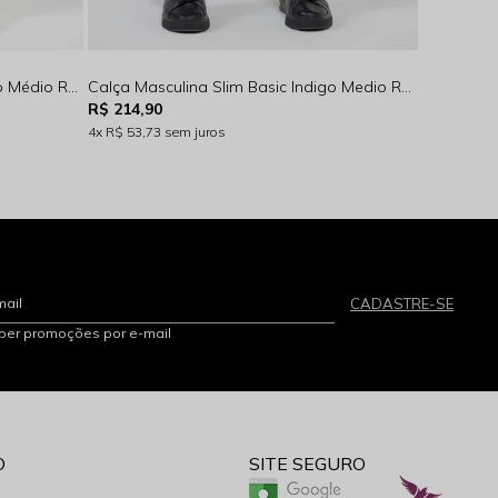
Calça Masculina Slim Jeans Índigo Médio Rocksham – 261068
Calça Masculina Slim Basic Indigo Medio Rocksham - RS00117 - 5007
R$ 214,90
R$ 214,90
4x
R$ 53,73
sem juros
4x
R$ 53,7
mail
CADASTRE-SE
eber promoções por e-mail
O
SITE SEGURO