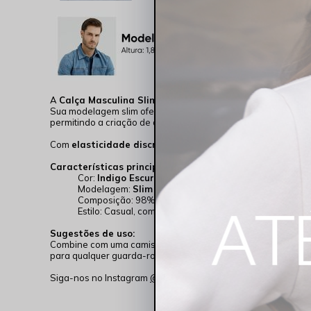
A
Calça Masculina Slim Amaciada Básica Indigo Escur
Sua modelagem slim oferece um visual ajustado e elegante, 
permitindo a criação de diversas combinações, seja com cami
Com
elasticidade discreta
, a calça adapta-se ao corpo co
Características principais:
Cor:
Indigo Escuro
Modelagem:
Slim
Composição: 98% Algodão, 02% Elastano
Estilo: Casual, com toque amaciado e confortável
Sugestões de uso:
Combine com uma camiseta
básica
para um visual mais cas
para qualquer guarda-roupa masculino.
Siga-nos no Instagram
@RockshamJeans
para mais looks e 