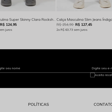
Calça Masculina Super Skinny Clara Rocksham - 261072
R$ 124,95
R$ 254,90
R$ 127,45
sem juros
2x
R$ 63,73
sem juros
gite seu nome
Digite seu e-
Aceito rec
POLÍTICAS
CONTAT