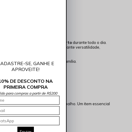
erna
, com caimento perfeito e
conforto
durante todo o dia.
l ao vestir. A cor
indigo escuro
garante versatilidade,
 mais descontraídos com amigos e família.
ADASTRE-SE, GANHE E
APROVEITE!
10% DE DESCONTO NA
PRIMEIRA COMPRA
lido para compras a partir de R$200
s, encontros e até mesmo para o trabalho. Um item essencial
Enviar