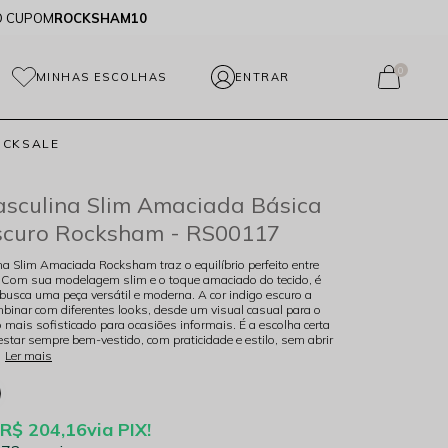
O CUPOM
ROCKSHAM10
0
MINHAS ESCOLHAS
OCKSALE
sculina Slim Amaciada Básica
Escuro Rocksham - RS00117
a Slim Amaciada Rocksham traz o equilíbrio perfeito entre
o. Com sua modelagem slim e o toque amaciado do tecido, é
busca uma peça versátil e moderna. A cor indigo escuro a
ombinar com diferentes looks, desde um visual casual para o
o mais sofisticado para ocasiões informais. É a escolha certa
star sempre bem-vestido, com praticidade e estilo, sem abrir
.
Ler mais
R$ 204,16
via PIX!