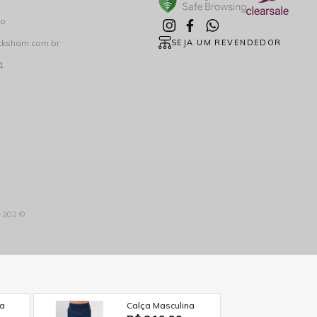
co
cksham.com.br
SEJA UM REVENDEDOR
1
3-202 ©