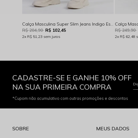
Calça Masculina Super Slim Jeans Indigo Escuro Rocksham - 254052
R$ 204,90
R$ 102,45
R$ 249,90
2x
R$ 51,23
sem juros
2x
R$ 62,48
CADASTRE-SE E GANHE 10% OFF
Di
NA SUA PRIMEIRA COMPRA
*Cupom não acumulativo com outras promoções e descontos
SOBRE
MEUS DADOS