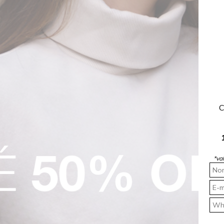
o Rocksham
é a escolha perfeita para homens que buscam uma peça
mod
enquanto o toque amaciado do tecido proporciona uma sensação agradáve
setas, camisas ou até peças mais sofisticadas, como um blazer.
m conforto, tornando-a ideal tanto para o trabalho quanto para momentos
C
*va
ual ou com uma
camisa
para um look mais elegante. Perfeita para passeio
novidades!