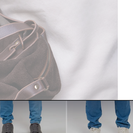
 PAIS
ESPECIAL PAIS
NTO 🖤
LANÇAMENTO 🖤
ALE
ROCKSALE
 OFF
R$ 127,45 OFF