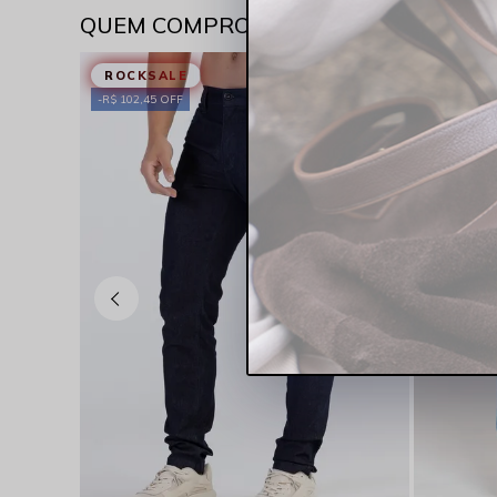
QUEM COMPROU VIU TAMBÉM
ROCKSALE
ESPECIAL
R$ 102,45 OFF
LANÇAME
ROCKS
R$ 124,95