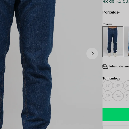
4x
R$ 53
Parcelas
Tabela de me
U
32
3
52
54
5