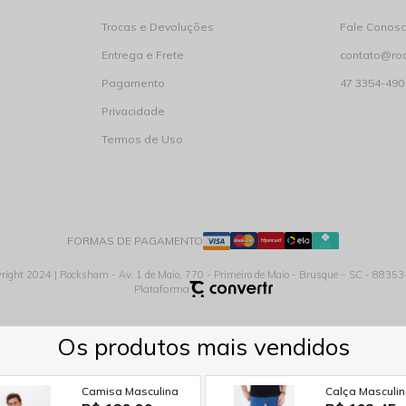
Trocas e Devoluções
Fale Conos
Entrega e Frete
contato@ro
Pagamento
47 3354-490
Privacidade
Termos de Uso
FORMAS DE PAGAMENTO
right 2024 | Rocksham - Av. 1 de Maio, 770 - Primeiro de Maio - Brusque – SC - 8835
Plataforma