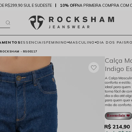
DE R$299,90 SUL E SUDESTE
10% OFF
NA PRIMEIRA COMPRA COM 
AMENTOS
ESSENCIAIS
FEMININO
MASCULINO
DIA DOS PAIS
R
 ROCKSHAM - RS00117
Calça Ma
Indigo 
A Calça Masculin
conforto e estil
ideal para quem 
torna fácil de c
dia a dia até alg
para quem quer e
mão do conforto
𝐄𝐬𝐬𝐞𝐧𝐜𝐢𝐚𝐢𝐬 ❤️
R$ 214,90