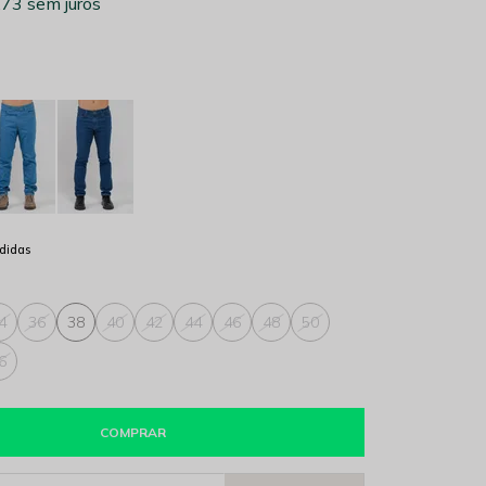
,73
sem juros
didas
4
36
38
40
42
44
46
48
50
6
COMPRAR