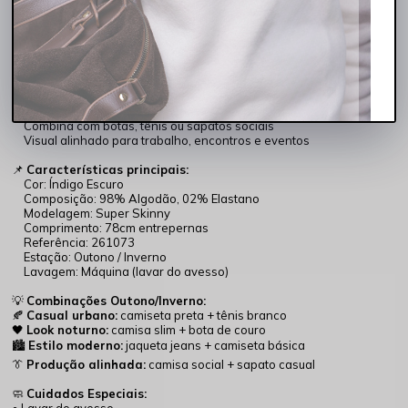
✔ Ideal para produções urbanas e elegantes
✔ Transição fácil do dia para a noite
✨
Por que essa calça é essencial no Outono/Inverno?
Cor escura versátil e atemporal
Estrutura firme com conforto garantido
Comprimento de 78cm de entrepernas ideal para ajuste
moderno
Combina com botas, tênis ou sapatos sociais
Visual alinhado para trabalho, encontros e eventos
📌
Características principais:
Cor: Índigo Escuro
Composição: 98% Algodão, 02% Elastano
Modelagem: Super Skinny
Comprimento: 78cm entrepernas
Referência: 261073
Estação: Outono / Inverno
Lavagem: Máquina (lavar do avesso)
💡
Combinações Outono/Inverno:
🍂
Casual urbano:
camiseta preta + tênis branco
🖤
Look noturno:
camisa slim + bota de couro
🏙️
Estilo moderno:
jaqueta jeans + camiseta básica
👔
Produção alinhada:
camisa social + sapato casual
🧼
Cuidados Especiais:
• Lavar do avesso