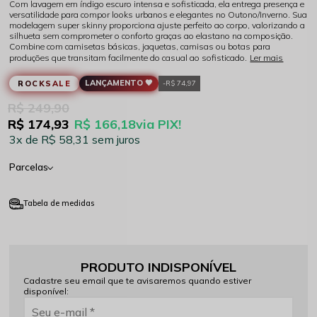
Com lavagem em índigo escuro intensa e sofisticada, ela entrega presença e
versatilidade para compor looks urbanos e elegantes no Outono/Inverno. Sua
modelagem super skinny proporciona ajuste perfeito ao corpo, valorizando a
silhueta sem comprometer o conforto graças ao elastano na composição.
Combine com camisetas básicas, jaquetas, camisas ou botas para
produções que transitam facilmente do casual ao sofisticado.
Ler mais
LANÇAMENTO 🖤
ROCKSALE
R$ 74,97
R$ 249,90
R$ 174,93
R$ 166,18
via PIX!
3x
R$ 58,31
sem juros
Parcelas
Tabela de medidas
PRODUTO INDISPONÍVEL
Cadastre seu email que te avisaremos quando estiver
disponível: