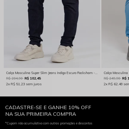
Calça Masculina Super Slim Jeans Indigo Escuro Rocksham - 254052
Calça Masculina
R$ 204,90
R$ 102,45
R$ 249,90
R$ 
2x
R$ 51,23
sem juros
2x
R$ 62,48
sem
CADASTRE-SE E GANHE 10% OFF
NA SUA PRIMEIRA COMPRA
*Cupom não acumulativo com outras promoções e descontos