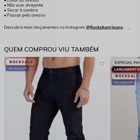
• Não usar alvejante
• Secar à sombra
• Passar pelo avesso
Descubra mais lançamentos no Instagram
@RockshamJeans
.
QUEM COMPROU VIU TAMBÉM
ROCKSALE
ESPECIAL PAI
R$ 102,45 OFF
LANÇAMENTO 
ROCKSALE
R$ 124,95 OFF