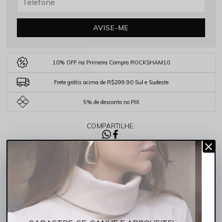
AVISE-ME
10% OFF na Primeira Compra ROCKSHAM10
Frete grátis acima de R$299,90 Sul e Sudeste
5% de desconto no PIX
COMPARTILHE:
DESCRIÇÃO COMPLETA
Código identificador (SKU):
252062-5005
A Calça Masculina Super Skinny Indigo Claro Rocksham é a peça
essencial para homens que buscam estilo e modernidade no
inverno.
Destaques da Coleção Inverno: