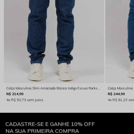
Calça Masculina Slim Amaciada Básica Indigo Escuro Rocksham - RS00117
R$ 214,90
R$ 244,90
4x
R$ 53,73
sem juros
4x
R$ 61,23
sem
CADASTRE-SE E GANHE 10% OFF
NA SUA PRIMEIRA COMPRA