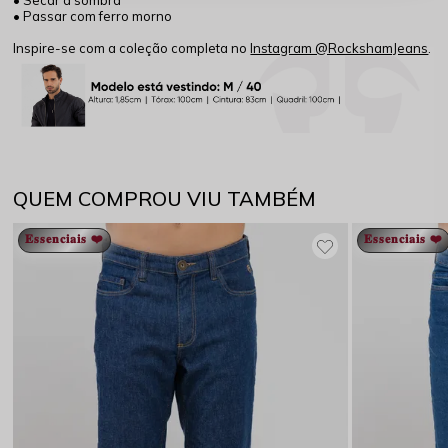
• Passar com ferro morno
Inspire-se com a coleção completa no
Instagram @RockshamJeans
.
QUEM COMPROU VIU TAMBÉM
𝐄𝐬𝐬𝐞𝐧𝐜𝐢𝐚𝐢𝐬 ❤️
𝐄𝐬𝐬𝐞𝐧𝐜𝐢𝐚𝐢𝐬 ❤️