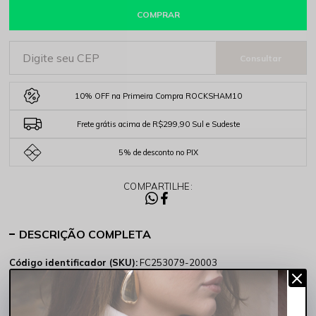
COMPRAR
10% OFF na Primeira Compra ROCKSHAM10
Frete grátis acima de R$299,90 Sul e Sudeste
5% de desconto no PIX
COMPARTILHE:
DESCRIÇÃO COMPLETA
Código identificador (SKU):
FC253079-20003
A Camiseta Feminina Básica Lisa Ampla Preta Rocksham é aquela
peça essencial que nunca sai de moda. Com proposta minimalista e
modelagem confortável, ela entrega um visual moderno, versátil e