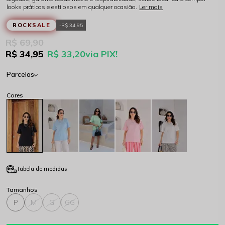
looks práticos e estilosos em qualquer ocasião.
Ler mais
ROCKSALE
R$ 34,95
R$ 69,90
R$ 34,95
R$ 33,20
via PIX!
Parcelas
Tabela de medidas
P
M
G
GG