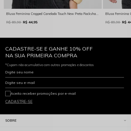
Blusa Feminina Cropped Canelado Touch New Preta Rocksham - FC262003 - 20003
R$ 89,90
R$ 44,95
R$ 89,90
R$ 4
CADASTRE-SE E GANHE 10% OFF
NA SUA PRIMEIRA COMPRA
*Cupom não acumulativo com outras promoções e descontos
Digite seu nome
Digite seu e-mail
Aceito receber promoções por e-mail
CADASTRE-SE
SOBRE