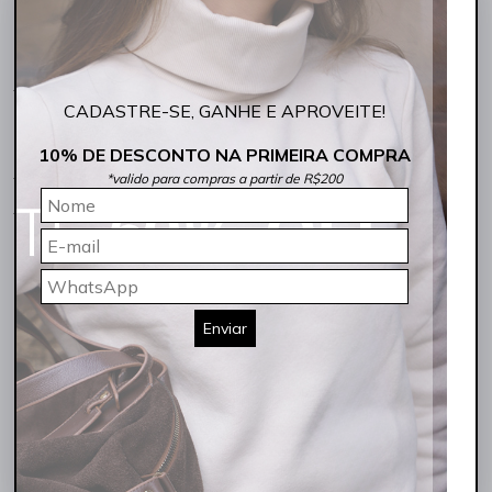
extremamente
estiloso
, ideal para quem busca praticidade no dia a
dia.
Seu design amplo garante um
caimento
leve e descontraído,
perfeito para criar produções que vão do casual ao urbano com
facilidade. A cor preta reforça seu caráter
neutro
e atemporal,
CADASTRE-SE, GANHE E APROVEITE!
permitindo combinações com diferentes estilos, desde looks
básicos até composições mais elaboradas.
10% DE DESCONTO NA PRIMEIRA COMPRA
Produzida em algodão de alta qualidade, proporciona conforto
*valido para compras a partir de R$200
térmico e toque suave, acompanhando sua rotina com leveza. É a
escolha ideal para quem valoriza
praticidade
,
qualidade
e aquele
toque de
charme
que faz toda a diferença.
✔ Modelagem ampla para máximo conforto
✔ Cor preta versátil e fácil de combinar
✔ Ideal para looks casuais e urbanos
✔ Toque macio e respirável
✔ Peça essencial para todas as estações
Enviar
✨
Por que essa camiseta é indispensável?
Modelagem ampla que valoriza o conforto
Cor preta clássica e sofisticada
Fácil de combinar com qualquer peça
Ideal para looks do dia a dia
Perfeita para composições modernas
📌
Características principais: