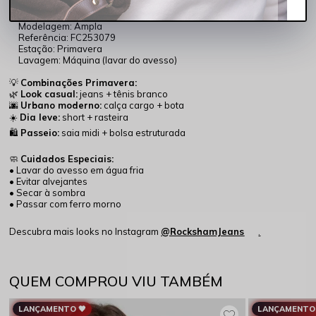
Cor: Preto
Composição: 100% algodão
Modelagem: Ampla
Referência: FC253079
Estação: Primavera
Lavagem: Máquina (lavar do avesso)
💡
Combinações Primavera:
🌿
Look casual:
jeans + tênis branco
🌆
Urbano moderno:
calça cargo + bota
☀️
Dia leve:
short + rasteira
🛍️
Passeio:
saia midi + bolsa estruturada
🧼
Cuidados Especiais:
• Lavar do avesso em água fria
• Evitar alvejantes
• Secar à sombra
• Passar com ferro morno
Descubra mais looks no Instagram
@RockshamJeans
.
QUEM COMPROU VIU TAMBÉM
LANÇAMENTO 🖤
LANÇAMENTO 