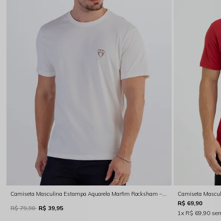
Camiseta Masculina Estampa Aquarela Marfim Rocksham – FC254080
R$ 69,90
R$ 79,90
R$ 39,95
1x
R$ 69,90
sem