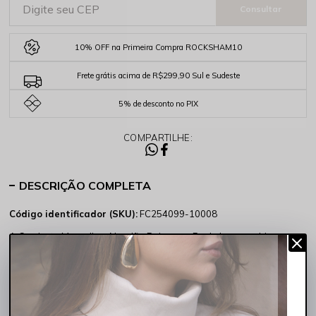
10% OFF na Primeira Compra ROCKSHAM10
Frete grátis acima de R$299,90 Sul e Sudeste
5% de desconto no PIX
COMPARTILHE:
DESCRIÇÃO COMPLETA
Código identificador (SKU):
FC254099-10008
A Camiseta Masculina Algodão Paisagem Rocksham combina o
essencial do básico com um toque de estilo que faz toda a diferença.
Sua miniestampa frontal, composta por um
coqueiro
, um
catamarã
e um
sol poente
, acompanhados da assinatura Rocksham, traz um
visual praiano discreto e refinado, perfeito para quem aprecia
detalhes sutis, mas cheios de
charme
.
Confeccionada em 100% algodão, garante respirabilidade e