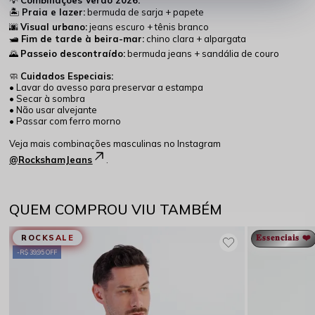
🏝️
Praia e lazer:
bermuda de sarja + papete
🌆
Visual urbano:
jeans escuro + tênis branco
🛥️
Fim de tarde à beira-mar:
chino clara + alpargata
🌄
Passeio descontraído:
bermuda jeans + sandália de couro
🧼
Cuidados Especiais:
• Lavar do avesso para preservar a estampa
• Secar à sombra
• Não usar alvejante
• Passar com ferro morno
Veja mais combinações masculinas no Instagram
@RockshamJeans
.
QUEM COMPROU VIU TAMBÉM
𝐄𝐬𝐬𝐞𝐧𝐜𝐢𝐚𝐢𝐬 ❤️
ROCKSALE
R$ 39,95 OFF