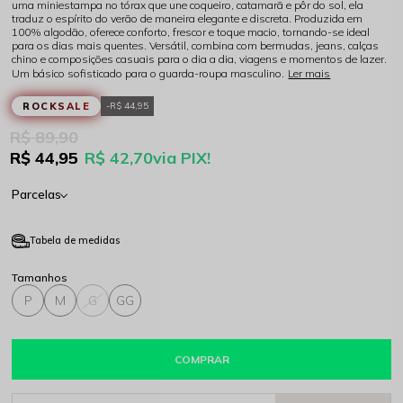
uma miniestampa no tórax que une coqueiro, catamarã e pôr do sol, ela
traduz o espírito do verão de maneira elegante e discreta. Produzida em
100% algodão, oferece conforto, frescor e toque macio, tornando-se ideal
para os dias mais quentes. Versátil, combina com bermudas, jeans, calças
chino e composições casuais para o dia a dia, viagens e momentos de lazer.
Um básico sofisticado para o guarda-roupa masculino.
Ler mais
ROCKSALE
R$ 44,95
R$ 89,90
R$ 44,95
R$ 42,70
via PIX!
Parcelas
Tabela de medidas
P
M
G
GG
COMPRAR