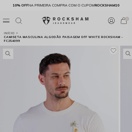
FRETE GRÁTIS
ACIMA DE R$299,90 SUL E SUDESTE
10% OFF
N
0
INÍCIO
CAMISETA MASCULINA ALGODÃO PAISAGEM OFF WHITE ROCKSHAM -
FC254099