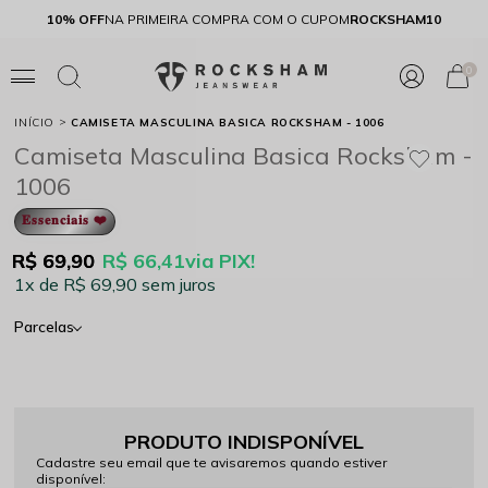
DE R$299,90 SUL E SUDESTE
10% OFF
NA PRIMEIRA COMPRA COM O 
0
INÍCIO
CAMISETA MASCULINA BASICA ROCKSHAM - 1006
Camiseta Masculina Basica Rocksham -
1006
𝐄𝐬𝐬𝐞𝐧𝐜𝐢𝐚𝐢𝐬 ❤️
R$ 69,90
R$ 66,41
via PIX!
1x
R$ 69,90
sem juros
Parcelas
PRODUTO INDISPONÍVEL
Cadastre seu email que te avisaremos quando estiver
disponível: