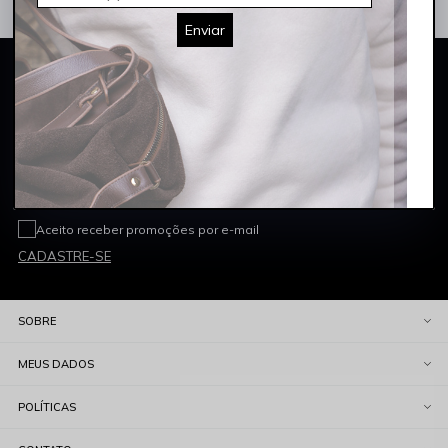
Enviar
CADASTRE-SE E GANHE 10% OFF
NA SUA PRIMEIRA COMPRA
*Cupom não acumulativo com outras promoções e descontos
Digite seu nome
Digite seu e-mail
Aceito receber promoções por e-mail
CADASTRE-SE
SOBRE
MEUS DADOS
POLÍTICAS