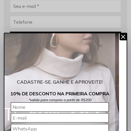
AVISE-ME
10% OFF na Primeira Compra ROCKSHAM10
Frete grátis acima de R$299,90 Sul e Sudeste
5% de desconto no PIX
CADASTRE-SE, GANHE E APROVEITE!
10% DE DESCONTO NA PRIMEIRA COMPRA
COMPARTILHE:
*valido para compras a partir de R$200
DESCRIÇÃO COMPLETA
Código identificador (SKU):
FC00300-1006