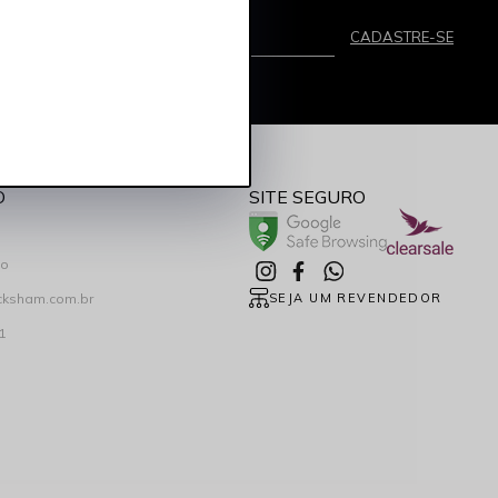
mail
CADASTRE-SE
eber promoções por e-mail
O
SITE SEGURO
co
cksham.com.br
SEJA UM REVENDEDOR
1