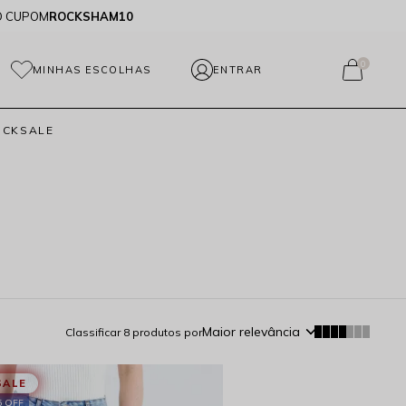
O CUPOM
ROCKSHAM10
0
MINHAS ESCOLHAS
OCKSALE
Maior relevância
Classificar
8
produtos por
SALE
5 OFF