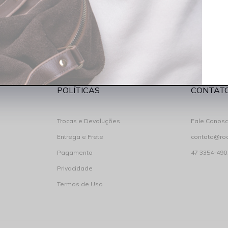
gite seu nome
Digite seu e-
Aceito rec
POLÍTICAS
CONTAT
Trocas e Devoluções
Fale Conos
Entrega e Frete
contato@ro
Pagamento
47 3354-490
Privacidade
Termos de Uso