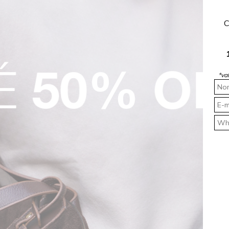
Calça Feminina Mom Jeans Claro Rocksham - 261030
Calça Feminina Mom Jeans Cintura Alta Indigo Claro Rocksham - RS00114
R$ 229,90
R$ 114,95
R$ 254,9
C
2x
R$ 57,48
sem juros
2x
R$ 63,7
 femininas da ROCKSHAM, onde o vintage encontra o moderno. Nossas c
*va
ns e sarja, garantindo uma modelagem que valoriza a cintura e oferece co
são ideais para diversas ocasiões. Descubra a calça mom perfeita para v
guarda-roupa com a ROCKSHAM.