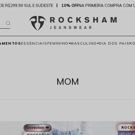
DE R$299,90 SUL E SUDESTE
10% OFF
NA PRIMEIRA COMPRA COM 
AMENTOS
ESSENCIAIS
FEMININO
MASCULINO
DIA DOS PAIS
R
MOM
𝐄𝐬𝐬𝐞𝐧𝐜𝐢𝐚𝐢𝐬 ❤️
ROCK
R$ 127,4