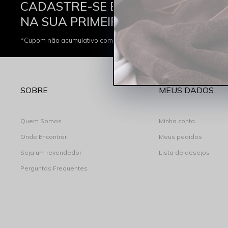
CADASTRE-SE E GANHE 10% OFF
Di
NA SUA PRIMEIRA COMPRA
*Cupom não acumulativo com outras promoções e descontos
SOBRE
MEUS DADOS
Quem Somos
Minha conta
Onde Encontrar
Meus pedidos
Seja um revendedor
Lista de desejos
Perguntas Frequentes