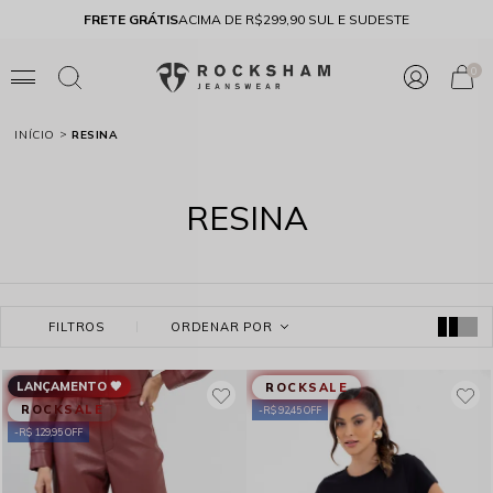
FRETE GRÁTIS
ACIMA DE R$299,90 SUL E SUDESTE
10% 
0
INÍCIO
RESINA
RESINA
FILTROS
ORDENAR POR
LANÇAMENTO 🖤
ROCKSALE
ROCKSALE
R$ 92,45 OFF
R$ 129,95 OFF