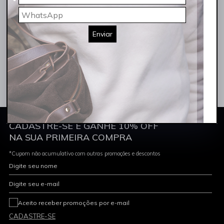
silhueta feminina com um toque contemporâneo. A resina da
ROCKSHAM oferece um brilho sofisticado e uma textura
diferenciada, ideal para quem busca um look arrojado. Descubra a
Enviar
peça em resina perfeita para você na ROCKSHAM.
CADASTRE-SE E GANHE 10% OFF
NA SUA PRIMEIRA COMPRA
*Cupom não acumulativo com outras promoções e descontos
Digite seu nome
Digite seu e-mail
Aceito receber promoções por e-mail
CADASTRE-SE