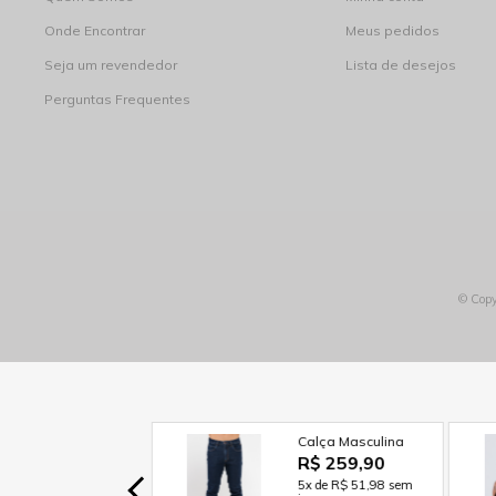
Onde Encontrar
Meus pedidos
Seja um revendedor
Lista de desejos
Perguntas Frequentes
© Copy