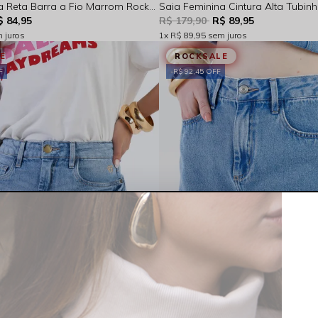
Saia Feminina Reta Barra a Fio Marrom Rocksham - 254005
$ 84,95
R$ 179,90
R$ 89,95
 juros
1x
R$ 89,95
sem juros
E
ROCKSALE
F
R$ 92,45 OFF