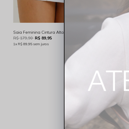
Saia Feminina Cintura Alta Tubinho Branca Rocksham - RS00051-10000
R$ 179,90
R$ 89,95
R$ 219,90
R
1x
R$ 89,95
sem juros
2x
R$ 54,98
sem
LANÇAMENT