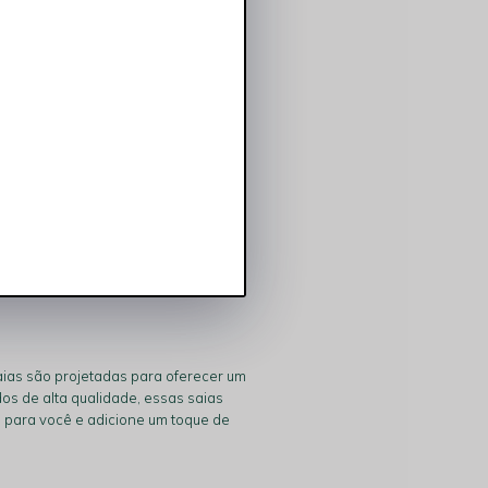
Saia Feminina Resinada com Recorte Preta Rocksham - 252063-20003
aias são projetadas para oferecer um
os de alta qualidade, essas saias
 para você e adicione um toque de