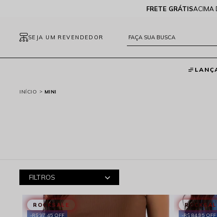
FRETE GRÁTIS
ACIMA 
SEJA UM REVENDEDOR
LANÇ
INÍCIO
MINI
FILTROS
ROCKSALE
ROCKSAL
R$ 97,45 OFF
R$ 84,95 OFF