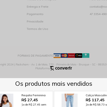
Entrega e Frete
contato@ro
Pagamento
47 3354-490
Privacidade
Termos de Uso
FORMAS DE PAGAMENTO
right 2024 | Rocksham - Av. 1 de Maio, 770 - Primeiro de Maio - Brusque – SC - 8835
Plataforma