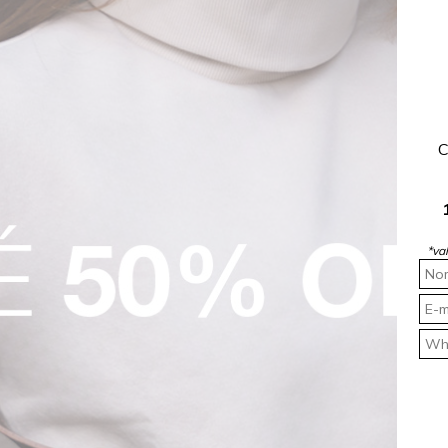
Saia Jeans Mini Cintura Alta Fit Indigo Delavê Rocksham - 254054
$ 109,95
R$ 184,90
R$ 92,45
C
 juros
1x
R$ 92,45
sem juros
O 🖤
ROCKSALE
R$ 92,45 OFF
*va