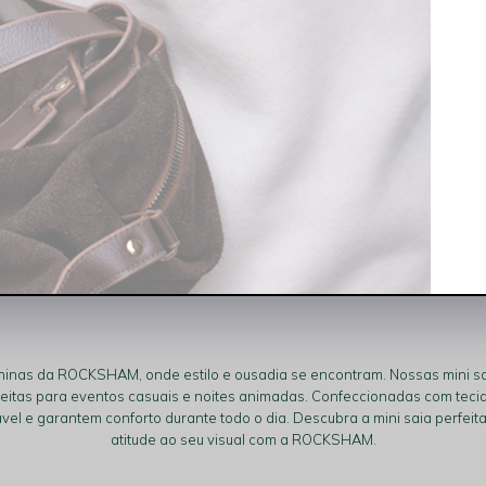
Saia Fit Jeans Bolso com Reserva Índigo Médio Rocksham - 261008
R$ 184,90
R$ 92,45
 juros
1x
R$ 92,45
sem juros
ininas da ROCKSHAM, onde estilo e ousadia se encontram. Nossas mini s
eitas para eventos casuais e noites animadas. Confeccionadas com tecid
 e garantem conforto durante todo o dia. Descubra a mini saia perfeita
atitude ao seu visual com a ROCKSHAM.