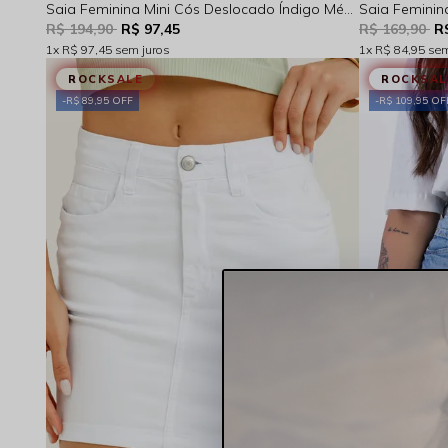
Saia Feminina Mini Cós Deslocado Índigo Médio Rocksham – 254042
R$ 194,90
R$ 97,45
R$ 169,90
R
1x
R$ 97,45
sem juros
1x
R$ 84,95
sem
ROCKSALE
ROCKSAL
R$ 89,95 OFF
R$ 109,95 OF