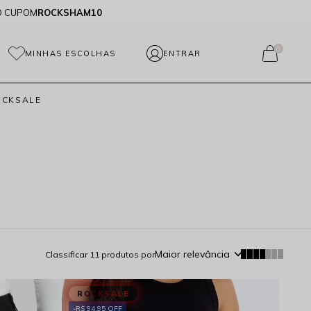
O CUPOM
ROCKSHAM10
0
MINHAS ESCOLHAS
OCKSALE
Maior relevância
Classificar
11
produtos por
ROCKSALE
R$ 94,95 OFF