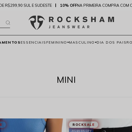
DE R$299,90 SUL E SUDESTE
10% OFF
NA PRIMEIRA COMPRA COM 
AMENTOS
ESSENCIAIS
FEMININO
MASCULINO
DIA DOS PAIS
R
MINI
E
ROCKSALE
R$ 89,95 OFF