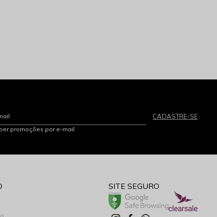
mail
CADASTRE-SE
eber promoções por e-mail
O
SITE SEGURO
co