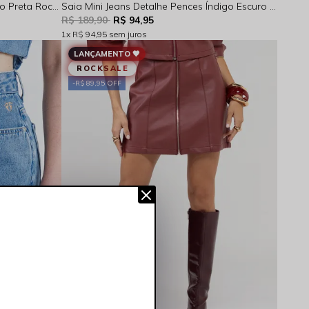
Saia Feminina Cintura Alta Tubinho Preta Rocksham - RS00051-20003
Saia Mini Jeans Detalhe Pences Índigo Escuro Rocksham - 254045
R$ 189,90
R$ 94,95
1x
R$ 94,95
sem juros
LANÇAMENTO 🖤
ROCKSALE
R$ 89,95 OFF