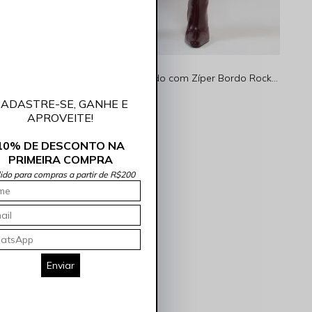
Saia Feminina Jeans Barra Desfiada Indigo Médio Rocksham - 253060
Saia Mini PU Resinado com Zíper Bordo Rocksham - 261024
R$ 179,90
R$ 89,95
ADASTRE-SE, GANHE E
1x
R$ 89,95
sem juros
APROVEITE!
10% DE DESCONTO NA
PRIMEIRA COMPRA
lido para compras a partir de R$200
Enviar