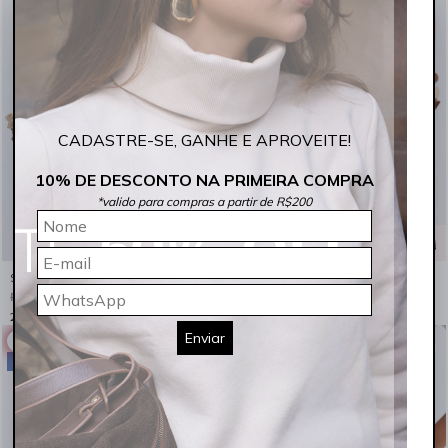
CADASTRE-SE, GANHE E APROVEITE!
10% DE DESCONTO NA PRIMEIRA COMPRA
*valido para compras a partir de R$200
Shorts Feminino Cintura Alta com Barra Dobrada Indigo Claro Rocksham - 254007
Bermuda Feminina Mom Jeans Cintura Alta Indigo Médio Rocksham - 253050
R$ 209,90
R$ 104,95
R$ 234,90
R$ 117,45
2x
R$ 52,48
sem juros
2x
R$ 58,73
sem juros
Enviar
ROCKSALE
ROCKSALE
R$ 109,95 OFF
R$ 79,95 OFF