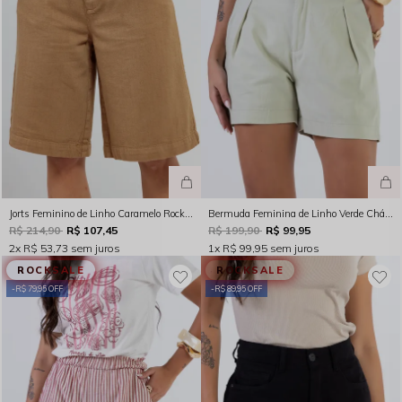
Jorts Feminino de Linho Caramelo Rocksham - 261002 - 40019
Bermuda Feminina de Linho Verde Chá Rocksham - FC254077
R$ 214,90
R$ 107,45
R$ 199,90
R$ 99,95
2x
R$ 53,73
sem juros
1x
R$ 99,95
sem juros
ROCKSALE
ROCKSALE
R$ 79,95 OFF
R$ 89,95 OFF