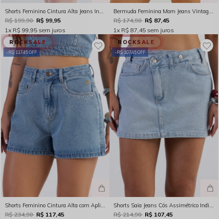
Shorts Feminino Cintura Alta Jeans Indigo Claro Rocksham - 253018
Bermuda Feminina Mom Jeans Vintage Indigo Escuro Rocksham - 244037
R$ 199,90
R$ 99,95
R$ 174,90
R$ 87,45
1x
R$ 99,95
sem juros
1x
R$ 87,45
sem juros
ROCKSALE
ROCKSALE
R$ 117,45 OFF
R$ 107,45 OFF
Shorts Feminino Cintura Alta com Aplicação Indigo Médio Rocksham – 254034
Shorts Saia Jeans Cós Assimétrico Indigo Claro Rocksham - 254038
R$ 234,90
R$ 117,45
R$ 214,90
R$ 107,45