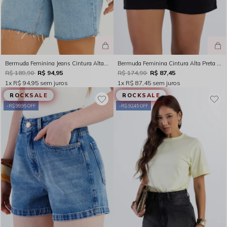
Bermuda Feminina Jeans Cintura Alta Bainha a Fio Indigo Claro - 244010
Bermuda Feminina Cintura Alta Preta Rocksham – 254041
R$ 189,90
R$ 94,95
R$ 174,90
R$ 87,45
1x
R$ 94,95
sem juros
1x
R$ 87,45
sem juros
ROCKSALE
ROCKSALE
R$ 99,95 OFF
R$ 92,45 OFF