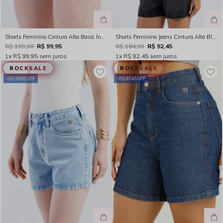
Shorts Feminino Cintura Alta Basic Índigo Escuro Rocksham - 253059
Shorts Feminino Jeans Cintura Alta Black Stone Rocksham – 254037
R$ 199,90
R$ 99,95
R$ 184,90
R$ 92,45
1x
R$ 99,95
sem juros
1x
R$ 92,45
sem juros
ROCKSALE
ROCKSALE
R$ 99,95 OFF
R$ 87,45 OFF