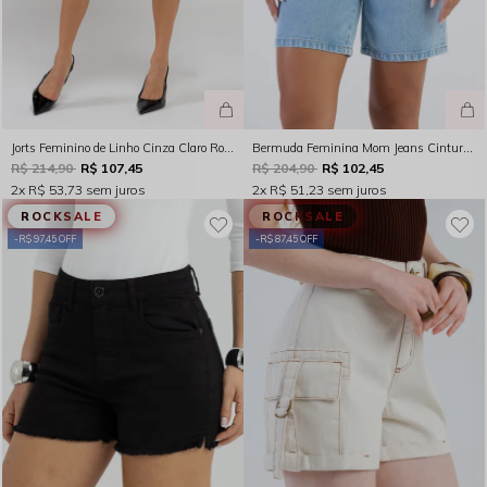
Jorts Feminino de Linho Cinza Claro Rocksham - 261002 - 30000
Bermuda Feminina Mom Jeans Cintura Alta Indigo Claro Rocksham - 254013
R$ 214,90
R$ 107,45
R$ 204,90
R$ 102,45
2x
R$ 53,73
sem juros
2x
R$ 51,23
sem juros
ROCKSALE
ROCKSALE
R$ 97,45 OFF
R$ 87,45 OFF