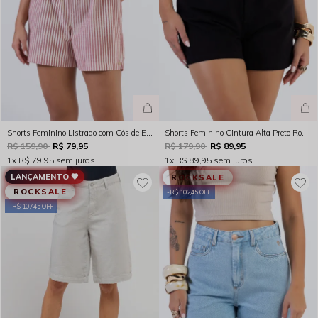
Shorts Feminino Listrado com Cós de Elástico Vermelho Rocksham – 254058
Shorts Feminino Cintura Alta Preto Rocksham - 254043-20003
R$ 159,90
R$ 79,95
R$ 179,90
R$ 89,95
1x
R$ 79,95
sem juros
1x
R$ 89,95
sem juros
LANÇAMENTO 🖤
ROCKSALE
ROCKSALE
R$ 102,45 OFF
R$ 107,45 OFF