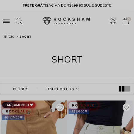
FRETE GRÁTIS
ACIMA DE R$299,90 SUL E SUDESTE
10% 
0
INÍCIO
SHORT
SHORT
FILTROS
ORDENAR POR
LANÇAMENTO 🖤
ROCKSALE
ROCKSALE
R$ 99,95 OFF
R$ 107,45 OFF