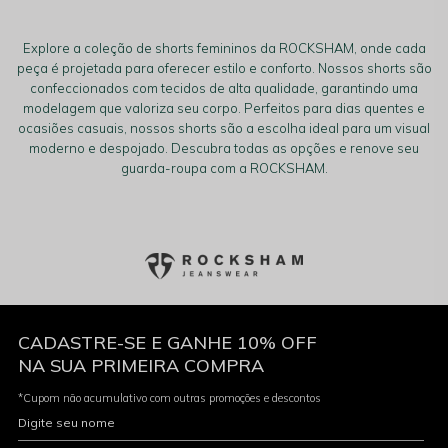
Explore a coleção de shorts femininos da ROCKSHAM, onde cada
peça é projetada para oferecer estilo e conforto. Nossos shorts são
confeccionados com tecidos de alta qualidade, garantindo uma
modelagem que valoriza seu corpo. Perfeitos para dias quentes e
ocasiões casuais, nossos shorts são a escolha ideal para um visual
moderno e despojado. Descubra todas as opções e renove seu
guarda-roupa com a ROCKSHAM.
CADASTRE-SE E GANHE 10% OFF
NA SUA PRIMEIRA COMPRA
*Cupom não acumulativo com outras promoções e descontos
Digite seu nome