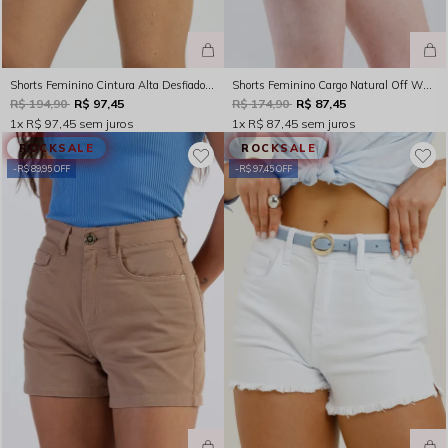
Shorts Feminino Cintura Alta Desfiado Preto Rocksham -RS00110-20003
Shorts Feminino Cargo Natural Off White Rocksham - 253015
R$ 194,90
R$ 97,45
R$ 174,90
R$ 87,45
1x
R$ 97,45
sem juros
1x
R$ 87,45
sem juros
ROCKSALE
ROCKSALE
R$ 89,95 OFF
R$ 97,45 OFF