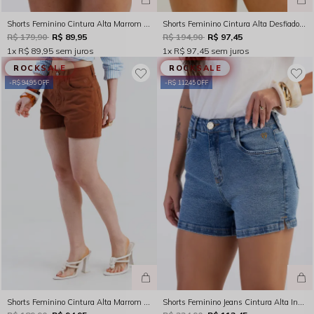
Shorts Feminino Cintura Alta Marrom Rocksham - 254043-90000
Shorts Feminino Cintura Alta Desfiado Branco Rocksham - RS00110-10000
R$ 179,90
R$ 89,95
R$ 194,90
R$ 97,45
1x
R$ 89,95
sem juros
1x
R$ 97,45
sem juros
ROCKSALE
ROCKSALE
R$ 94,95 OFF
R$ 112,45 OFF
Shorts Feminino Cintura Alta Marrom Rocksham - 253049 - 90000
Shorts Feminino Jeans Cintura Alta Indigo Médio Rocksham com Elastano - 254030