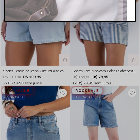
Shorts Feminino Jeans Cintura Alta com Bordado Indigo Delavê Rocksham - 254061
Shorts Feminino com Bolsos Sobrepostos Listrado Azul Rocksham - 254062
R$ 219,90
R$ 109,95
R$ 159,90
R$ 79,95
2x
R$ 54,98
sem juros
1x
R$ 79,95
sem juros
ROCKSALE
ROCKSALE
R$ 107,45 OFF
R$ 102,45 OFF