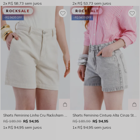
2x
R$ 58,73
sem juros
2x
R$ 53,73
sem juros
ROCKSALE
ROCKSALE
R$ 94,95 OFF
R$ 94,95 OFF
Shorts Feminino Linho Cru Rocksham - 253011 - 10004
Shorts Feminino Cintura Alta Cinza Stone Rocksham - 253002
R$ 189,90
R$ 94,95
R$ 189,90
R$ 94,95
1x
R$ 94,95
sem juros
1x
R$ 94,95
sem juros