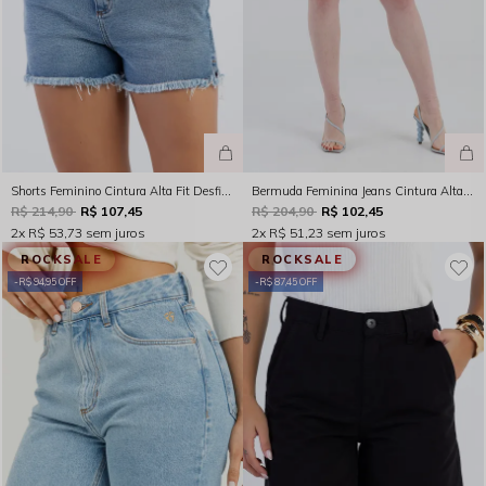
Shorts Feminino Cintura Alta Fit Desfiado Índigo Médio Rocksham – 254069
Bermuda Feminina Jeans Cintura Alta Indigo Médio Rocksham - 253016
R$ 214,90
R$ 107,45
R$ 204,90
R$ 102,45
2x
R$ 53,73
sem juros
2x
R$ 51,23
sem juros
ROCKSALE
ROCKSALE
R$ 94,95 OFF
R$ 87,45 OFF