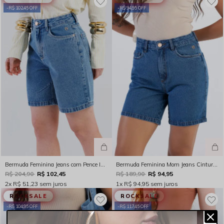
R$ 102,45 OFF
R$ 94,95 OFF
Bermuda Feminina Jeans com Pence Indigo Médio Rocksham - 253036
Bermuda Feminina Mom Jeans Cintura Alta Indigo Escuro Rocksham - 254012
R$ 204,90
R$ 102,45
R$ 189,90
R$ 94,95
2x
R$ 51,23
sem juros
1x
R$ 94,95
sem juros
ROCKSALE
ROCKSALE
R$ 104,95 OFF
R$ 117,45 OFF