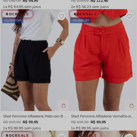
R$ 189,90
R$ 94,95
R$ 224,90
R$ 112,45
1x
R$ 94,95
sem juros
2x
R$ 56,23
sem juros
ROCKSALE
ROCKSALE
R$ 99,95 OFF
R$ 99,95 OFF
Short Feminino Alfaiataria Preto com Barra Italiana Rocksham - FC254075 - 20003
Short Feminino Alfaiataria Vermelho com Barra Italiana Rocksham - FC254075 - 70000
R$ 199,90
R$ 99,95
R$ 199,90
R$ 99,95
1x
R$ 99,95
sem juros
1x
R$ 99,95
sem juros
ROCKSALE
ROCKSALE