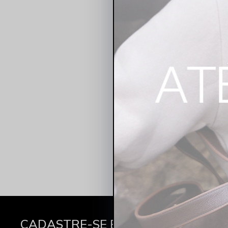
R$ 199,90
R
1x
R$ 99,95
sem
Descubra a coleção de vestidos
vestidos são confeccionados com tec
dia a dia, nossos vestidos ofe
CADASTRE-SE E GANHE 10% OFF