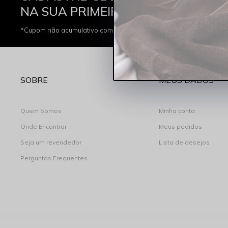
Di
NA SUA PRIMEIRA COMPRA
*Cupom não acumulativo com outras promoções e descontos
SOBRE
MEUS DADOS
Quem Somos
Minha conta
Onde Encontrar
Meus pedidos
Seja um revendedor
Lista de desejos
Perguntas Frequentes