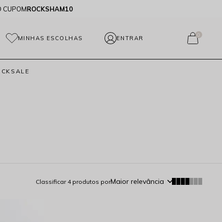
O CUPOM
ROCKSHAM10
0
MINHAS ESCOLHAS
OCKSALE
Maior relevância
Classificar
4
produtos por