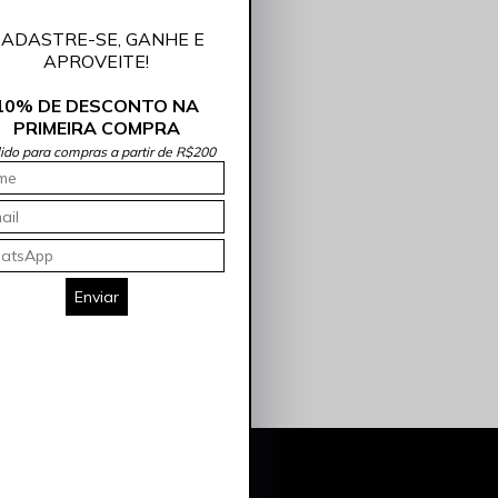
Vestido Feminino Midi Alfaiataria Vermelho Rocksham - FC254073 - 70000
ADASTRE-SE, GANHE E
APROVEITE!
10% DE DESCONTO NA
PRIMEIRA COMPRA
lido para compras a partir de R$200
eminilidade e elegância. Nossos
ja para um evento especial ou para o
perfeito para você na ROCKSHAM.
Enviar