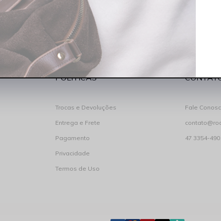
gite seu nome
Digite seu e-
Aceito rec
POLÍTICAS
CONTAT
Trocas e Devoluções
Fale Conos
Entrega e Frete
contato@ro
Pagamento
47 3354-490
Privacidade
Termos de Uso