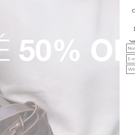
Vestido Feminino Midi Alfaiataria Off White Rocksham - FC254073 - 10008
$ 99,95
R$ 199,90
R$ 99,95
C
 juros
1x
R$ 99,95
sem juros
*va
 femininos da ROCKSHAM, onde cada peça é projetada para realçar sua f
idos de alta qualidade, garantindo conforto e um caimento perfeito. Se
recem estilo e sofisticação. Explore nossa seleção e encontre o vestido 