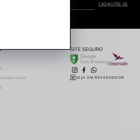
mail
CADASTRE-SE
eber promoções por e-mail
O
SITE SEGURO
co
cksham.com.br
SEJA UM REVENDEDOR
1