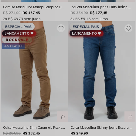
Camisa Masculina Manga Longa de Linho Azul Marinho Rocksham - 261047 - 50002
Jaqueta Masculina Jeans Dirty Índigo Médio Rocksham - 261050
R$ 274,90
R$ 137,45
R$ 354,90
R$ 177,45
2x
R$ 68,73
sem juros
3x
R$ 59,15
sem juros
ESPECIAL PAIS
ESPECIAL PAIS
LANÇAMENTO 🖤
LANÇAMENTO 🖤
ROCKSALE
R$ 132,45 OFF
Calça Masculina Slim Caramelo Rocksham - 261063 - 40019
Calça Masculina Skinny Jeans Escura Rocksham - 261064
R$ 264,90
R$ 132,45
R$ 249,90