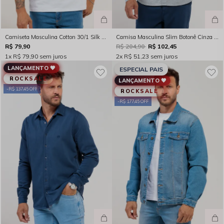
Camiseta Masculina Cotton 30/1 Silk Alto Relevo Branca Rocksham - FC254079- 10000
Camisa Masculina Slim Botonê Cinza Rocksham - 261085
R$ 79,90
R$ 204,90
R$ 102,45
1x
R$ 79,90
sem juros
2x
R$ 51,23
sem juros
LANÇAMENTO 🖤
ESPECIAL PAIS
ROCKSALE
LANÇAMENTO 🖤
R$ 137,45 OFF
ROCKSALE
R$ 177,45 OFF