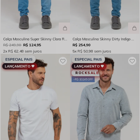
Calça Masculina Super Skinny Clara Rocksham - 261072
Calça Masculina Skinny Dirty Indigo Médio Rocksham - 261051
R$ 249,90
R$ 124,95
R$ 254,90
2x
R$ 62,48
sem juros
5x
R$ 50,98
sem juros
ESPECIAL PAIS
ESPECIAL PAIS
LANÇAMENTO 🖤
LANÇAMENTO 🖤
ROCKSALE
R$ 102,45 OFF