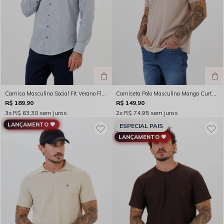
Camisa Masculina Social Fit Verano Flame Filete Manga Longa Azul Marinho Rocksham - FC264023
Camiseta Polo Masculina Manga Curta Jacquard Hercules Bege Claro - FC264032
R$ 189,90
R$ 149,90
3x
R$ 63,30
sem juros
2x
R$ 74,95
sem juros
LANÇAMENTO 🖤
ESPECIAL PAIS
LANÇAMENTO 🖤