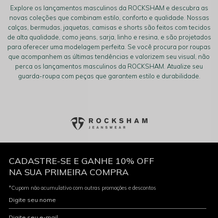
Explore os lançamentos masculinos da ROCKSHAM e descubra as
novas coleções que combinam estilo, conforto e qualidade. Nossas
calças, bermudas, jaquetas, camisas e shorts são feitos com tecidos
de alta qualidade, como jeans, sarja, linho e resina, e são projetados
para oferecer uma modelagem perfeita. Se você procura por roupas
que acompanhem as últimas tendências e valorizem seu visual, não
perca os lançamentos masculinos da ROCKSHAM. Atualize seu
guarda-roupa com peças que garantem estilo e durabilidade.
CADASTRE-SE E GANHE 10% OFF
NA SUA PRIMEIRA COMPRA
*Cupom não acumulativo com outras promoções e descontos
Digite seu nome
Digite seu e-mail