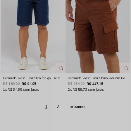
Bermuda Masculina Slim Índigo Escuro Rocksham – 254029
Bermuda Masculina Chino Marrom Rocksham - 253023
R$ 189,90
R$ 94,95
R$ 234,90
R$ 117,45
1x
R$ 94,95
sem juros
2x
R$ 58,73
sem juros
1
2