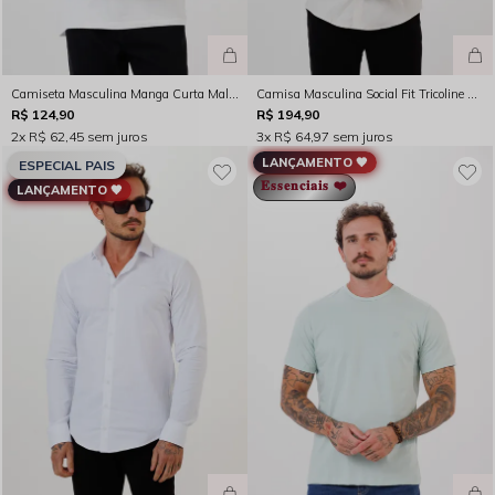
Camiseta Masculina Manga Curta Malha Jacquard Off White - FC264028
Camisa Masculina Social Fit Tricoline Manga Longa Areia Rocksham - FC264025 - 90008
R$ 124,90
R$ 194,90
2x
R$ 62,45
sem juros
3x
R$ 64,97
sem juros
LANÇAMENTO 🖤
ESPECIAL PAIS
𝐄𝐬𝐬𝐞𝐧𝐜𝐢𝐚𝐢𝐬 ❤️
LANÇAMENTO 🖤