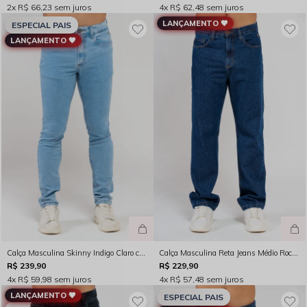
2x
R$ 66,23
sem juros
4x
R$ 62,48
sem juros
LANÇAMENTO 🖤
ESPECIAL PAIS
LANÇAMENTO 🖤
Calça Masculina Skinny Indigo Claro com Pence e Bolsos Traseiros Rocksham - FC262054
Calça Masculina Reta Jeans Médio Rocksham - 261081
R$ 239,90
R$ 229,90
4x
R$ 59,98
sem juros
4x
R$ 57,48
sem juros
LANÇAMENTO 🖤
ESPECIAL PAIS