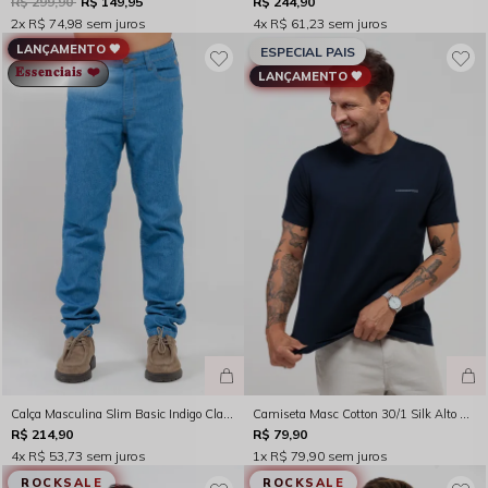
R$ 299,90
R$ 149,95
R$ 244,90
2x
R$ 74,98
sem juros
4x
R$ 61,23
sem juros
LANÇAMENTO 🖤
ESPECIAL PAIS
𝐄𝐬𝐬𝐞𝐧𝐜𝐢𝐚𝐢𝐬 ❤️
LANÇAMENTO 🖤
Calça Masculina Slim Basic Indigo Claro Rocksham - RS00117 - 5005
Camiseta Masc Cotton 30/1 Silk Alto Relevo Azul Marinho Rocksham - FC254079 - 50002
R$ 214,90
R$ 79,90
4x
R$ 53,73
sem juros
1x
R$ 79,90
sem juros
ROCKSALE
ROCKSALE