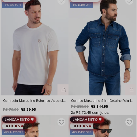
R$ 39,95 OFF
R$ 144,95 OFF
Camiseta Masculina Estampa Aquarela Marfim Rocksham – FC254080
Camisa Masculina Slim Detalhe Pala Indigo Escuro Rocksham - 253022
R$ 289,90
R$ 144,95
R$ 79,90
R$ 39,95
2x
R$ 72,48
sem juros
LANÇAMENTO 🖤
LANÇAMENTO 🖤
ROCKSALE
ROCKSALE
R$ 144,95 OFF
R$ 154,95 OFF