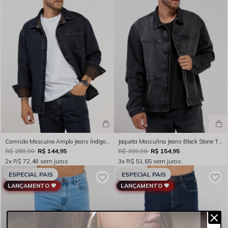
Camisão Mascuino Amplo Jeans Índigo Escuro Rocksham - 261059 - 5006
Jaqueta Masculina Jeans Black Stone Tradicional Rocksham - 261053
R$ 289,90
R$ 144,95
R$ 309,90
R$ 154,95
2x
R$ 72,48
sem juros
3x
R$ 51,65
sem juros
ESPECIAL PAIS
ESPECIAL PAIS
LANÇAMENTO 🖤
LANÇAMENTO 🖤