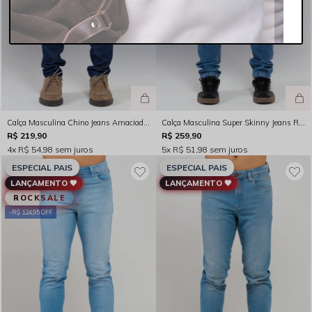
Calça Masculina Chino Jeans Amaciado Índigo Escuro Rocksham - 261049
Calça Masculina Super Skinny Jeans Recorte Bolsos Traseiros Índigo Médio Rocksham - 261055 - 5007
R$ 219,90
R$ 259,90
4x
R$ 54,98
sem juros
5x
R$ 51,98
sem juros
ESPECIAL PAIS
ESPECIAL PAIS
LANÇAMENTO 🖤
LANÇAMENTO 🖤
ROCKSALE
R$ 124,95 OFF