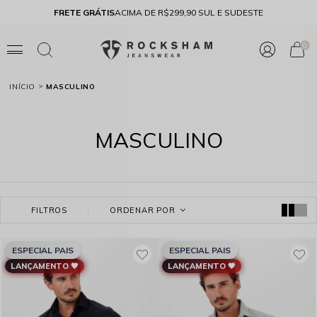
0 SUL E SUDESTE
10% OFF
NA PRIMEIRA COMPRA COM O CUPOM
ROC
0
INÍCIO
MASCULINO
MASCULINO
FILTROS
ORDENAR POR
ESPECIAL PAIS
ESPECIAL PAIS
LANÇAMENTO 🖤
LANÇAMENTO 🖤