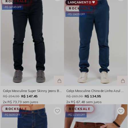
ROCKSALE
LANÇAMENTO 🖤
R$ 147,45 OFF
ROCKSALE
R$ 134,95 OFF
Calça Masculina Super Skinny Jeans Black Stone Rocksham - 261052
Calça Masculina Chino de Linho Azul Marinho Rocksham - 261048 - 50002
R$ 294,90
R$ 147,45
R$ 269,90
R$ 134,95
2x
R$ 73,73
sem juros
2x
R$ 67,48
sem juros
ROCKSALE
ROCKSALE
R$ 94,95 OFF
R$ 117,45 OFF