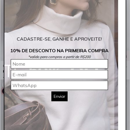
CADASTRE-SE, GANHE E APROVEITE!
10% DE DESCONTO NA PRIMEIRA COMPRA
*valido para compras a partir de R$200
Calça Masculina Super Skinny Jeans Claro Rocksham - 261065
Calça Masculina Super Skinny Jeans Recorte Bolsos Traseiros Índigo Escuro Rocksham - 261055 - 5006
R$ 249,90
R$ 259,90
4x
R$ 62,48
sem juros
5x
R$ 51,98
sem juros
ESPECIAL PAIS
ESPECIAL PAIS
LANÇAMENTO 🖤
LANÇAMENTO 🖤
Enviar