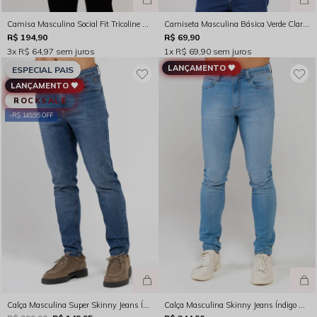
Camisa Masculina Social Fit Tricoline Manga Longa Branca Rocksham - FC264025
Camiseta Masculina Básica Verde Claro Rocksham - FC00300
R$ 194,90
R$ 69,90
3x
R$ 64,97
sem juros
1x
R$ 69,90
sem juros
LANÇAMENTO 🖤
ESPECIAL PAIS
LANÇAMENTO 🖤
ROCKSALE
R$ 149,95 OFF
Calça Masculina Super Skinny Jeans Índigo Médio Rocksham - 261058
Calça Masculina Skinny Jeans Índigo Médio Rocksham - 261060