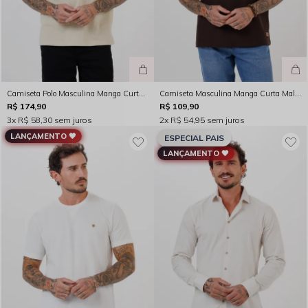
Camiseta Polo Masculina Manga Curta Gola V Jacquard Brisa Bege Claro - FC264030
Camiseta Masculina Manga Curta Malha Jacquard Versa Marrom Rocksham FC264029
R$ 174,90
R$ 109,90
3x
R$ 58,30
sem juros
2x
R$ 54,95
sem juros
LANÇAMENTO 🖤
ESPECIAL PAIS
LANÇAMENTO 🖤