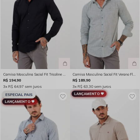
Camisa Masculina Social Fit Tricoline Manga Longa Preta Rocksham- FC264025
Camisa Masculina Social Fit Verano Flame Filete Manga Longa Verde Rocksham - FC264023
R$ 194,90
R$ 189,90
3x
R$ 64,97
sem juros
3x
R$ 63,30
sem juros
LANÇAMENTO 🖤
ESPECIAL PAIS
LANÇAMENTO 🖤