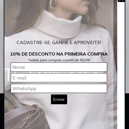
Compras e Pedidos
Trocas e Devoluções
Garantia e Outras Informações
CADASTRE-SE, GANHE E APROVEITE!
CONTATO
Como posso entrar em contato com a Rocksham Jeans?
10% DE DESCONTO NA PRIMEIRA COMPRA
*valido para compras a partir de R$200
Enviar
CADASTRE-SE E GANHE 10% OFF
NA SUA PRIMEIRA COMPRA
*Cupom não acumulativo com outras promoções e descontos
Digite seu nome