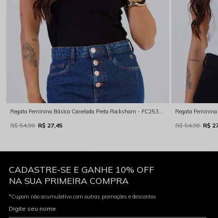
Regata Feminina Básica Canelada Preta Rocksham - FC253072-20003
R$ 54,90
R$ 27,45
R$ 54,90
R$ 2
CADASTRE-SE E GANHE 10% OFF
NA SUA PRIMEIRA COMPRA
*Cupom não acumulativo com outras promoções e descontos
Digite seu nome