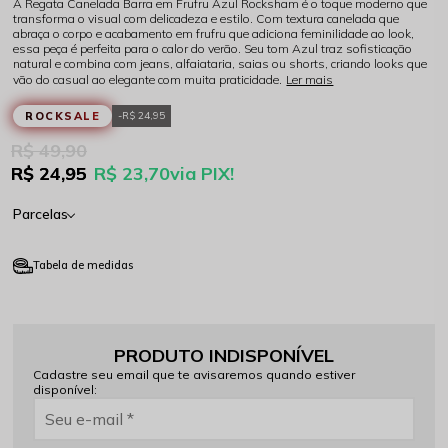
A Regata Canelada Barra em Frufru Azul Rocksham é o toque moderno que
transforma o visual com delicadeza e estilo. Com textura canelada que
abraça o corpo e acabamento em frufru que adiciona feminilidade ao look,
essa peça é perfeita para o calor do verão. Seu tom Azul traz sofisticação
natural e combina com jeans, alfaiataria, saias ou shorts, criando looks que
vão do casual ao elegante com muita praticidade.
Ler mais
ROCKSALE
R$ 24,95
R$ 49,90
R$ 24,95
R$ 23,70
via PIX!
Parcelas
Tabela de medidas
PRODUTO INDISPONÍVEL
Cadastre seu email que te avisaremos quando estiver
disponível: