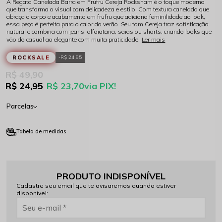
A Regata Canelada Barra em Frufru Cereja Rocksham é o toque moderno
que transforma o visual com delicadeza e estilo. Com textura canelada que
abraça o corpo e acabamento em frufru que adiciona feminilidade ao look,
essa peça é perfeita para o calor do verão. Seu tom Cereja traz sofisticação
natural e combina com jeans, alfaiataria, saias ou shorts, criando looks que
vão do casual ao elegante com muita praticidade.
Ler mais
ROCKSALE
R$ 24,95
R$ 49,90
R$ 24,95
R$ 23,70
via PIX!
Parcelas
Tabela de medidas
PRODUTO INDISPONÍVEL
Cadastre seu email que te avisaremos quando estiver
disponível: