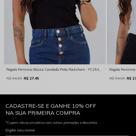
Regata Feminina Básica Canelada Preta Rocksham - FC253072-20003
R$ 54,90
R$ 27,45
R$ 54,90
R$ 2
CADASTRE-SE E GANHE 10% OFF
NA SUA PRIMEIRA COMPRA
*Cupom não acumulativo com outras promoções e descontos
Digite seu nome