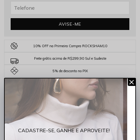
AVISE-ME
10% OFF na Primeira Compra ROCKSHAM10
Frete grátis acima de R$299,90 Sul e Sudeste
5% de desconto no PIX
COMPARTILHE:
DESCRIÇÃO COMPLETA
Código identificador (SKU):
FC254001-070007
A Regata Canelada Barra em Frufru Cereja Rocksham é perfeita
CADASTRE-SE, GANHE E APROVEITE!
para quem procura estilo sem abrir mão do conforto. Produzida em
poliamida com elastano, ela oferece elasticidade, toque macio e