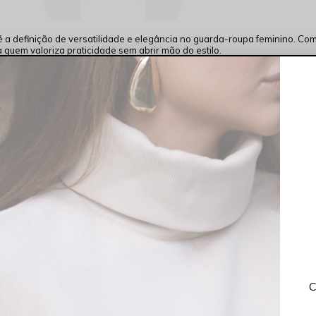
 definição de versatilidade e elegância no guarda-roupa feminino. Com 
quem valoriza praticidade sem abrir mão do estilo.
ave e um ajuste que acompanha o corpo com naturalidade, proporcionan
quanto o acabamento valoriza a silhueta de forma discreta e elegante.
emporal, sendo perfeita para composições que vão do básico ao sofistic
osições com blazers e jaquetas para um resultado moderno e
estiloso
.
 de lazer, essa regata entrega
qualidade
,
charme
e muita
praticidade
no?
tas
C