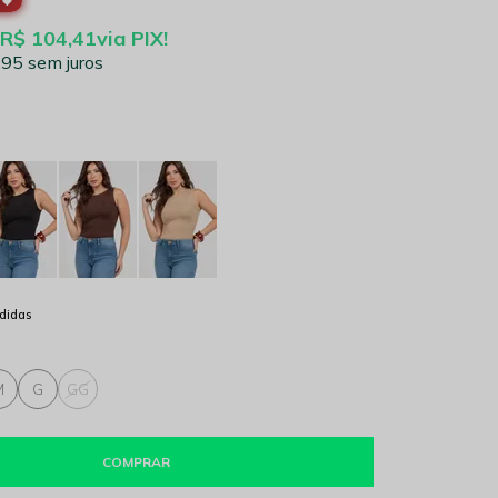
🖤
R$ 104,41
via PIX!
,95
sem juros
didas
M
G
GG
COMPRAR