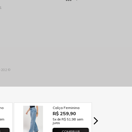
1
3-202 ©