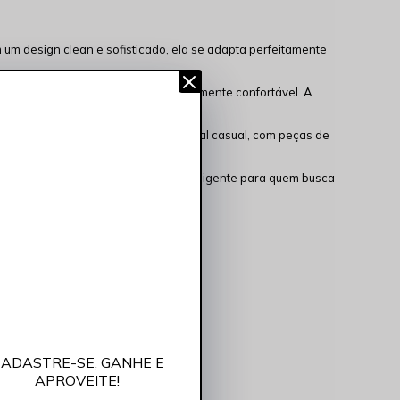
um design clean e sofisticado, ela se adapta perfeitamente
do um
caimento
impecável e extremamente confortável. A
ado. Combine com jeans para um visual casual, com peças de
no dia a dia, sendo uma escolha inteligente para quem busca
ADASTRE-SE, GANHE E
APROVEITE!