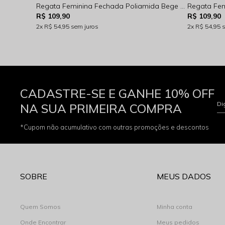
Regata Feminina Fechada Poliamida Bege Rocksham - FC262007 - 90001
R$ 109,90
R$ 109,90
2x
R$ 54,95
sem juros
2x
R$ 54,95
CADASTRE-SE E GANHE 10% OFF
Di
NA SUA PRIMEIRA COMPRA
*Cupom não acumulativo com outras promoções e descontos
SOBRE
MEUS DADOS
Quem Somos
Minha conta
Onde Encontrar
Meus pedidos