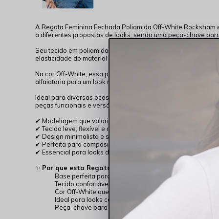
A Regata Feminina Fechada Poliamida Off-White Rocksham é a
a diferentes propostas de looks, sendo uma peça-chave para 
Seu tecido em poliamida com elastano garante um toque su
elasticidade do material permite liberdade de movimento, en
Na cor Off-White, essa peça se torna ainda mais
neutra
e at
alfaiataria para um look mais refinado ou utilize em sobrep
Ideal para diversas ocasiões, desde o trabalho até momentos
peças funcionais e versáteis.
✔ Modelagem que valoriza o corpo com conforto
✔ Tecido leve, flexível e respirável
✔ Design minimalista e sofisticado
✔ Perfeita para composições versáteis
✔ Essencial para looks de meia-estação
✨
Por que esta Regata é essencial para o Outono/Inver
Base perfeita para sobreposições com blazers e jaque
Tecido confortável que se adapta ao corpo
Cor Off-White que combina com tudo
Ideal para looks casuais ou elegantes
Peça-chave para composições práticas e modernas