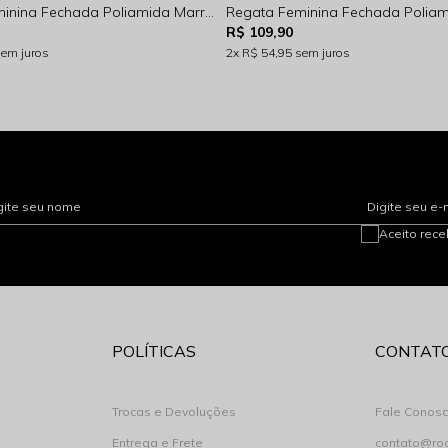
Regata Feminina Fechada Poliamida Marrom Rocksham - FC262007 - 90000
R$ 109,90
sem juros
2x
R$ 54,95
sem juros
gite seu nome
Digite seu e-
Aceito rec
POLÍTICAS
CONTAT
Trocas e Devoluções
Fale Conos
Entrega e Frete
contato@ro