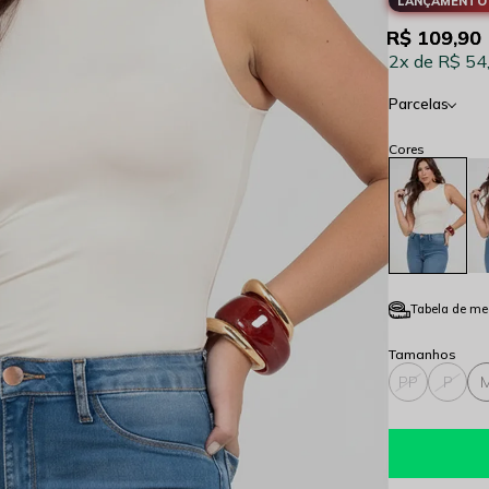
LANÇAMENTO 
R$ 109,90
2x
R$ 54
Parcelas
Tabela de me
PP
P