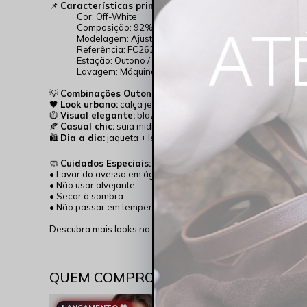
📌
Características principais:
Cor: Off-White
Composição: 92% poliamida, 8% elastano
Modelagem: Ajustada ao corpo
Referência: FC262007
Estação: Outono / Inverno
Lavagem: Máquina (lavar do avesso)
💡
Combinações Outono/Inverno:
🖤
Look urbano:
calça jeans + tênis casual
🧥
Visual elegante:
blazer + calça de alfaiataria
🍂
Casual chic:
saia midi + bota
🛍️
Dia a dia:
jaqueta + legging
🧼
Cuidados Especiais:
• Lavar do avesso em água fria
• Não usar alvejante
• Secar à sombra
• Não passar em temperatura alta
Descubra mais looks no Instagram
@RockshamJeans
.
QUEM COMPROU VIU TAMBÉM