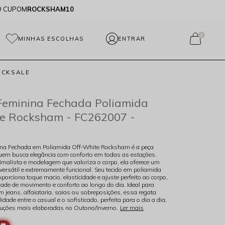
O CUPOM
ROCKSHAM10
0
MINHAS ESCOLHAS
OCKSALE
Feminina Fechada Poliamida
te Rocksham - FC262007 -
na Fechada em Poliamida Off-White Rocksham é a peça
quem busca elegância com conforto em todas as estações.
malista e modelagem que valoriza o corpo, ela oferece um
versátil e extremamente funcional. Seu tecido em poliamida
porciona toque macio, elasticidade e ajuste perfeito ao corpo,
dade de movimento e conforto ao longo do dia. Ideal para
 jeans, alfaiataria, saias ou sobreposições, essa regata
lidade entre o casual e o sofisticado, perfeita para o dia a dia,
duções mais elaboradas no Outono/Inverno.
Ler mais