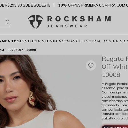
DE R$299,90 SUL E SUDESTE
10% OFF
NA PRIMEIRA COMPRA COM 
AMENTOS
ESSENCIAIS
FEMININO
MASCULINO
DIA DOS PAIS
R
 - FC262007 - 10008
Regata 
Off-Whi
10008
A Regata Femini
essencial para 
Com design mini
visual moderno, 
com elastano pro
garantindo liber
compor looks com
transita com faci
trabalho ou pro