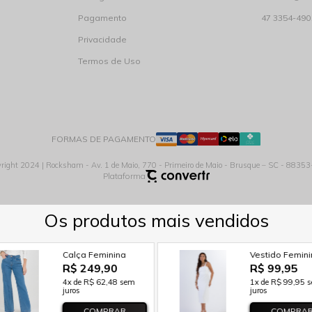
Pagamento
47 3354-490
Privacidade
Termos de Uso
FORMAS DE PAGAMENTO
right 2024 | Rocksham - Av. 1 de Maio, 770 - Primeiro de Maio - Brusque – SC - 8835
Plataforma