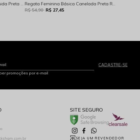
Regata Feminina Fechada Poliamida Preta Rocksham - FC262007 - 20003
Regata Feminina Básica Canelada Preta Rocksham - FC253072-20003
R$ 54,90
R$ 27,45
R$ 54,90
mail
CADASTRE-SE
eber promoções por e-mail
O
SITE SEGURO
co
cksham.com.br
SEJA UM REVENDEDOR