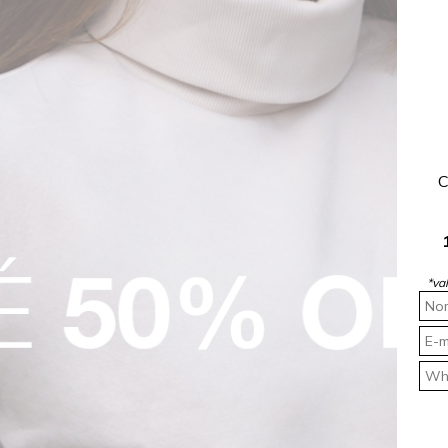
C
*va
gite seu nome
Digite seu e-
Aceito rec
POLÍTICAS
CONTAT