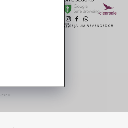
co
cksham.com.br
SEJA UM REVENDEDOR
1
3-202 ©