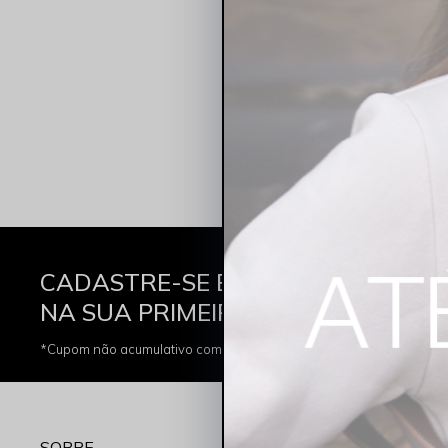
CADASTRE-SE E GANHE 10% OFF
Di
NA SUA PRIMEIRA COMPRA
*Cupom não acumulativo com outras promoções e descontos
SOBRE
MEUS DADOS