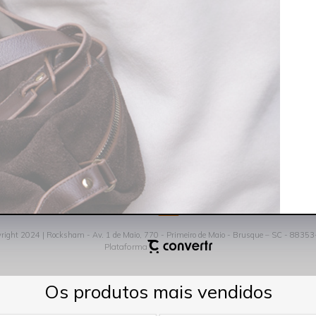
Trocas e Devoluções
Fale Conos
Entrega e Frete
contato@ro
Pagamento
47 3354-490
Privacidade
Termos de Uso
FORMAS DE PAGAMENTO
right 2024 | Rocksham - Av. 1 de Maio, 770 - Primeiro de Maio - Brusque – SC - 8835
Plataforma