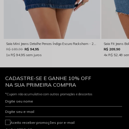
Saia Mini Jeans Detalhe Pences Índigo Escuro Rocksham - 254045
R$ 189,90
R$ 94,95
R$ 209,90
1x
R$ 94,95
sem juros
4x
R$ 52,48
sem
CADASTRE-SE E GANHE 10% OFF
NA SUA PRIMEIRA COMPRA
*Cupom não acumulativo com outras promoções e descontos
Digite seu nome
Digite seu e-mail
Aceito receber promoções por e-mail