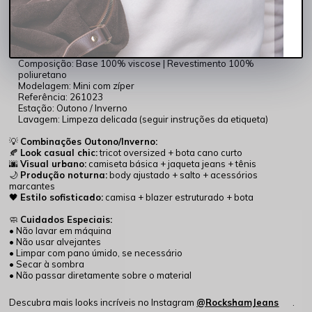
Perfeita para looks noturnos e urbanos
Transita facilmente entre produções casuais e refinadas
📌
Características principais:
Cor: Bordo
Composição: Base 100% viscose | Revestimento 100%
poliuretano
Modelagem: Mini com zíper
Referência: 261023
Estação: Outono / Inverno
Lavagem: Limpeza delicada (seguir instruções da etiqueta)
💡
Combinações Outono/Inverno:
🍂
Look casual chic:
tricot oversized + bota cano curto
🌆
Visual urbano:
camiseta básica + jaqueta jeans + tênis
🌙
Produção noturna:
body ajustado + salto + acessórios
marcantes
🖤
Estilo sofisticado:
camisa + blazer estruturado + bota
🧼
Cuidados Especiais:
• Não lavar em máquina
• Não usar alvejantes
• Limpar com pano úmido, se necessário
• Secar à sombra
• Não passar diretamente sobre o material
Descubra mais looks incríveis no Instagram
@RockshamJeans
.