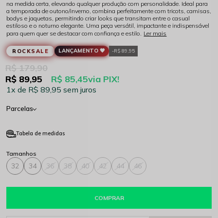
na medida certa, elevando qualquer produção com personalidade. Ideal para
a temporada de outono/inverno, combina perfeitamente com tricots, camisas,
bodys e jaquetas, permitindo criar looks que transitam entre o casual
estiloso e o noturno elegante. Uma peça versátil, impactante e indispensável
para quem quer se destacar com confiança e estilo.
Ler mais
LANÇAMENTO 🖤
ROCKSALE
R$ 89,95
R$ 179,90
R$ 89,95
R$ 85,45
via PIX!
1x
R$ 89,95
sem juros
Parcelas
Tabela de medidas
32
34
36
38
40
42
44
46
COMPRAR