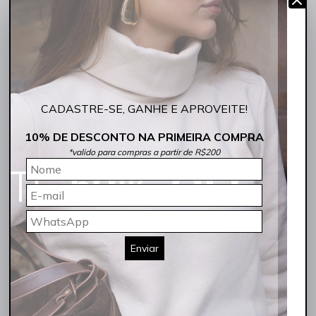
A Saia Mini PU Resinada com Zíper Bordo Rocksham é a peça ideal
para quem deseja adicionar atitude e sofisticação ao guarda-roupa.
Seu acabamento resinado traz um visual inspirado no couro,
proporcionando um efeito moderno, urbano e extremamente
estiloso
.
Sua base em viscose garante mais conforto ao vestir, enquanto o
revestimento em poliuretano oferece aquele toque visual impactante
que transforma qualquer look. O modelo mini valoriza a silhueta e,
CADASTRE-SE, GANHE E APROVEITE!
aliado ao design com zíper, cria um visual mais marcante e
contemporâneo, com um
caimento
impecável.
10% DE DESCONTO NA PRIMEIRA COMPRA
A cor bordo adiciona profundidade e elegância à produção, sendo
*valido para compras a partir de R$200
perfeita para composições de outono e inverno. Versátil, a peça
combina com blusas ajustadas, tricots amplos, camisas estruturadas
e jaquetas, permitindo montar desde looks casuais até produções
noturnas cheias de
charme
e personalidade.
✔ Acabamento resinado com efeito couro moderno
✔ Modelagem mini que valoriza a silhueta
✔ Zíper que agrega estilo e praticidade
✔ Ideal para composições urbanas e sofisticadas
Enviar
✔ Peça-chave para looks de meia-estação e inverno
✨
Por que esta saia é essencial para o Outono/Inverno?
Visual marcante com efeito couro elegante
Cor bordo sofisticada e fácil de combinar
Estrutura que valoriza o corpo