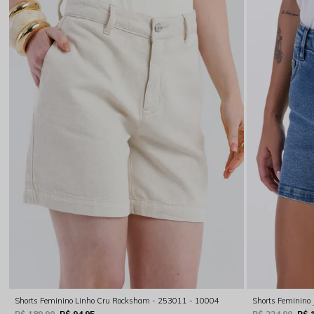
Shorts Feminino Linho Cru Rocksham - 253011 - 10004
R$ 189,90
R$ 94,95
R$ 224,90
R$ 