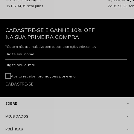
1x
R$ 94,95
sem juros
2x
R$ 56,23
sem
CADASTRE-SE E GANHE 10% OFF
NA SUA PRIMEIRA COMPRA
*Cupom não acumulativo com outras promoções e descontos
Digite seu nome
Digite seu e-mail
Aceito receber promoções por e-mail
CADASTRE-SE
SOBRE
MEUS DADOS
POLÍTICAS