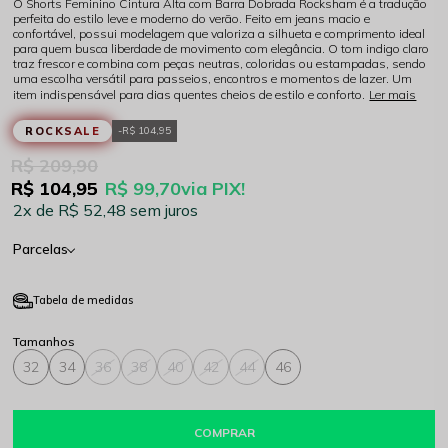
O Shorts Feminino Cintura Alta com Barra Dobrada Rocksham é a tradução
perfeita do estilo leve e moderno do verão. Feito em jeans macio e
confortável, possui modelagem que valoriza a silhueta e comprimento ideal
para quem busca liberdade de movimento com elegância. O tom indigo claro
traz frescor e combina com peças neutras, coloridas ou estampadas, sendo
uma escolha versátil para passeios, encontros e momentos de lazer. Um
item indispensável para dias quentes cheios de estilo e conforto.
Ler mais
ROCKSALE
R$ 104,95
R$ 209,90
R$ 104,95
R$ 99,70
via PIX!
2x
R$ 52,48
sem juros
Parcelas
Tabela de medidas
32
34
36
38
40
42
44
46
COMPRAR