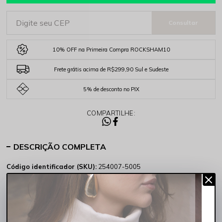
10% OFF na Primeira Compra ROCKSHAM10
Frete grátis acima de R$299,90 Sul e Sudeste
5% de desconto no PIX
COMPARTILHE:
DESCRIÇÃO COMPLETA
Código identificador (SKU):
254007-5005
O Shorts Feminino Cintura Alta com Barra Dobrada Indigo Claro
Rocksham foi criado para quem deseja unir conforto e atitude em
uma única peça. Sua modelagem valoriza as curvas femininas,
enquanto o tecido em jeans levemente elastizado garante
mobilidade
e
praticidade
em qualquer ocasião.