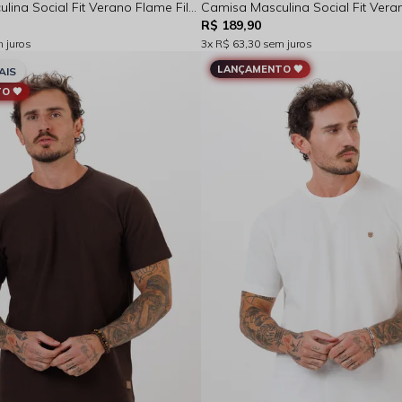
Camisa Masculina Social Fit Verano Flame Filete Manga Longa Verde Rocksham - FC264023
R$ 189,90
 juros
3x
R$ 63,30
sem juros
LANÇAMENTO 🖤
AIS
O 🖤