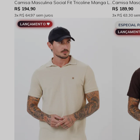
Camisa Masculina Social Fit Tricoline Manga Longa Preta Rocksham- FC264025
R$ 194,90
R$ 189,90
3x
R$ 64,97
sem juros
3x
R$ 63,30
sem
LANÇAMENTO 🖤
ESPECIAL P
LANÇAMENT