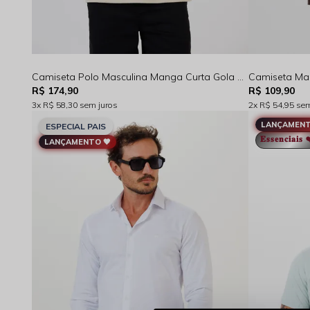
Camiseta Polo Masculina Manga Curta Gola V Jacquard Brisa Bege Claro - FC264030
R$ 174,90
R$ 109,90
3x
R$ 58,30
sem juros
2x
R$ 54,95
sem
LANÇAMENT
ESPECIAL PAIS
𝐄𝐬𝐬𝐞𝐧𝐜𝐢𝐚𝐢𝐬
LANÇAMENTO 🖤