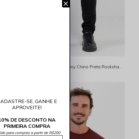
Camiseta Masculina Básica Verde Escuro Rocksham - FC00300
Calça Masculina Skinny Chino Preta Rocksham - RS00108-20003
R$ 249,90
4x
R$ 62,48
sem juros
𝐄𝐬𝐬𝐞𝐧𝐜𝐢𝐚𝐢𝐬 ❤️
ADASTRE-SE, GANHE E
APROVEITE!
10% DE DESCONTO NA
PRIMEIRA COMPRA
lido para compras a partir de R$200