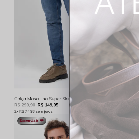
Calça Masculina Super Skinny Jeans Índigo Médio Rocksham - 261058
R$ 299,90
R$ 149,95
R$ 244,90
2x
R$ 74,98
sem juros
4x
R$ 61,23
sem
𝐄𝐬𝐬𝐞𝐧𝐜𝐢𝐚𝐢𝐬 ❤️
ESPECIAL P
𝐄𝐬𝐬𝐞𝐧𝐜𝐢𝐚𝐢𝐬