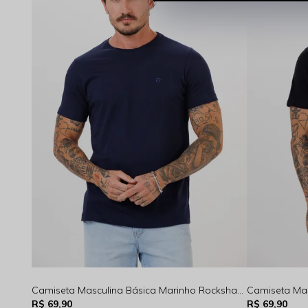
Camiseta Masculina Básica Marinho Rocksham - FC00300
R$ 69,90
R$ 69,90