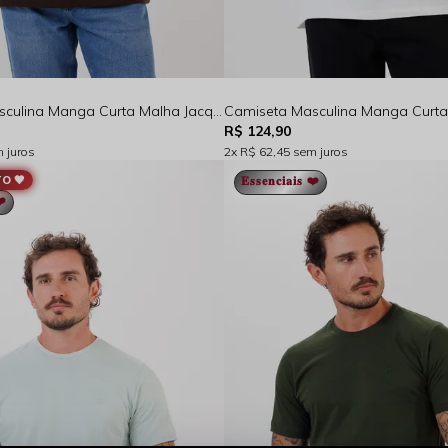
Camiseta Masculina Manga Curta Malha Jacquard Versa Marrom Rocksham FC264029
R$ 124,90
 juros
2x
R$ 62,45
sem juros
O 🖤
𝐄𝐬𝐬𝐞𝐧𝐜𝐢𝐚𝐢𝐬 ❤️
 ❤️