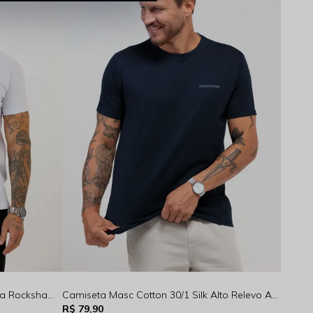
Camiseta Masculina Básica Branca Rocksham - FC00300-10000
Camiseta Masc Cotton 30/1 Silk Alto Relevo Azul Marinho Rocksham - FC254079 - 50002
R$ 79,90