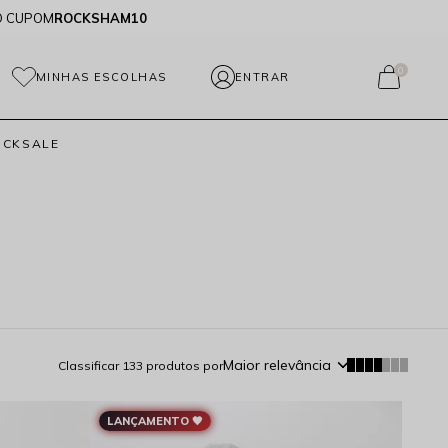
O CUPOM
ROCKSHAM10
0
MINHAS ESCOLHAS
OCKSALE
Maior relevância
Classificar
133
produtos por
LANÇAMENTO 🖤