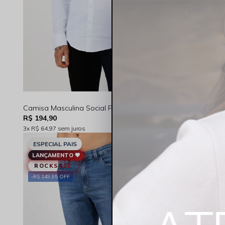
Camisa Masculina Social Fit Tricoline Manga Longa Branca Rocksham - FC264025
R$ 194,90
R$ 69,90
3x
R$ 64,97
sem juros
1x
R$ 69,90
sem
LANÇAMENT
ESPECIAL PAIS
LANÇAMENTO 🖤
ROCKSALE
R$ 149,95 OFF