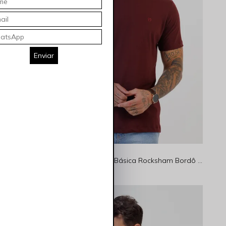
Enviar
Calça Masculina Slim Basic Indigo Claro Rocksham - RS00117 - 5005
Camiseta Masculina Básica Rocksham Bordô - FC00300-70004
R$ 69,90
1x
R$ 69,90
sem juros
ESPECIAL PAIS
LANÇAMENTO 🖤