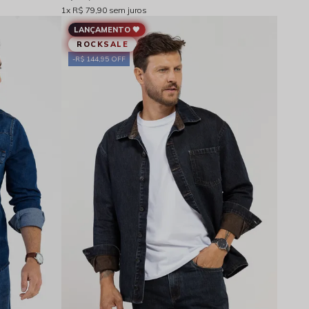
1x
R$ 79,90
sem juros
LANÇAMENTO 🖤
ROCKSALE
R$ 144,95 OFF