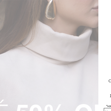
Camiseta Masculina Básica Verde Claro Rocksham - FC00300
R$ 69,90
 juros
1x
R$ 69,90
sem juros
O 🖤
LANÇAMENTO 🖤
𝐄𝐬𝐬𝐞𝐧𝐜𝐢𝐚𝐢𝐬 ❤️
C
*va