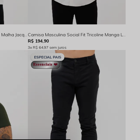
Camiseta Masculina Manga Curta Malha Jacquard Off White - FC264028
Camisa Masculina Social Fit Tricoline Manga Longa Areia Rocksham - FC264025 - 90008
R$ 194,90
3x
R$ 64,97
sem juros
ESPECIAL PAIS
𝐄𝐬𝐬𝐞𝐧𝐜𝐢𝐚𝐢𝐬 ❤️