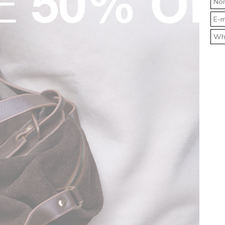
Calça Masculina Skinny Jeans Índigo Médio Rocksham - 261060
R$ 214,90
 juros
4x
R$ 53,73
sem juros
AIS
ESPECIAL PAIS
 ❤️
𝐄𝐬𝐬𝐞𝐧𝐜𝐢𝐚𝐢𝐬 ❤️