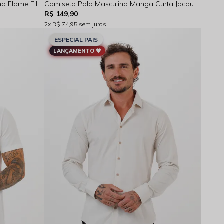
Camisa Masculina Social Fit Verano Flame Filete Manga Longa Azul Marinho Rocksham - FC264023
Camiseta Polo Masculina Manga Curta Jacquard Hercules Bege Claro - FC264032
R$ 149,90
2x
R$ 74,95
sem juros
ESPECIAL PAIS
LANÇAMENTO 🖤