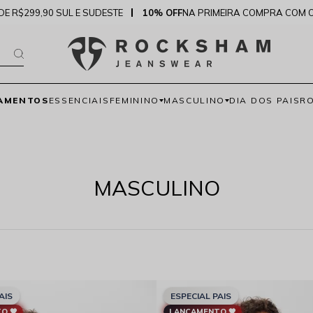
DE R$299,90 SUL E SUDESTE
10% OFF
NA PRIMEIRA COMPRA COM 
AMENTOS
ESSENCIAIS
FEMININO
MASCULINO
DIA DOS PAIS
R
MASCULINO
AIS
ESPECIAL PAIS
O 🖤
LANÇAMENTO 🖤